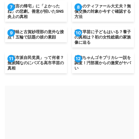
「無言の帰宅」に「よかった
うちのティファール大丈夫？無
7
8
ね」の悲劇。善意が招いたSNS
償交換の対象か今すぐ確認する
炎上の真相
方法
赤崎暁と古賀紗理那の意外な接
高市早苗に子どもはいる？養子
9
10
点！五輪で話題の彼の素顔
の真相は？初の女性総裁の家族
像に迫る
「高市派自民党員」って何者？
最強ちゃんゴキブリカレー説を
11
12
無派閥なのにバズる高市早苗の
調査！汚部屋からの激変がヤバ
真相
い