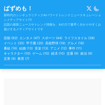
Skip
ばずめも！
to
content
新時代のシンギュラリティクAIパワードトレンドニュースキュレーショ
ンメディアサイト(?)
話題の最新ニュースやトレンド情報を、AIの力で素早く分かりやすくお
届けするメディアサイトです
芸能
(
92
)
エンタメ
(
47
)
スポーツ
(
44
)
ライフスタイル
(
38
)
イベント
(
35
)
甲子園
(
20
)
高校野球
(
19
)
グルメ
(
18
)
番組
(
16
)
結婚
(
13
)
音楽
(
13
)
アニメ
(
12
)
事件
(
11
)
キャラクター
(
10
)
ゲーム
(
10
)
経済
(
10
)
交通
(
9
)
政治
(
9
)
災害
(
9
)
教育
(
7
)