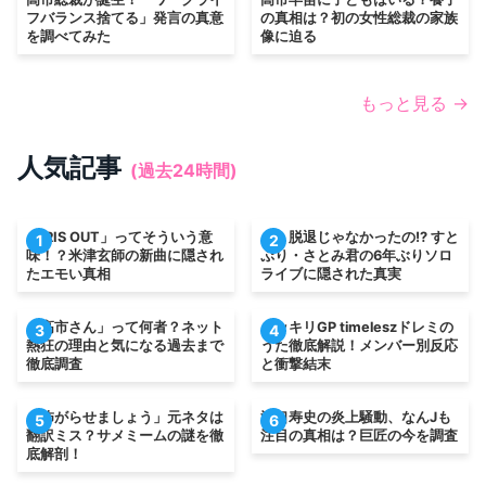
フバランス捨てる」発言の真意
の真相は？初の女性総裁の家族
を調べてみた
像に迫る
もっと見る →
人気記事
(過去24時間)
「IRIS OUT」ってそういう意
え、脱退じゃなかったの!? すと
1
2
味！？米津玄師の新曲に隠され
ぷり・さとみ君の6年ぶりソロ
たエモい真相
ライブに隠された真実
「高市さん」って何者？ネット
ドッキリGP timeleszドレミの
3
4
熱狂の理由と気になる過去まで
うた徹底解説！メンバー別反応
徹底調査
と衝撃結末
「怖がらせましょう」元ネタは
江口寿史の炎上騒動、なんJも
5
6
翻訳ミス？サメミームの謎を徹
注目の真相は？巨匠の今を調査
底解剖！