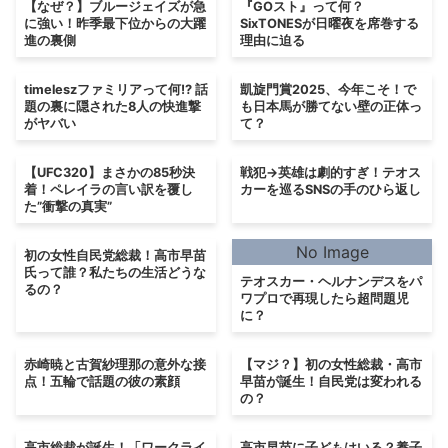
【なぜ？】ブルージェイズが急
『GOスト』って何？
に強い！昨季最下位からの大躍
SixTONESが日曜夜を席巻する
進の裏側
理由に迫る
timeleszファミリアって何!? 話
凱旋門賞2025、今年こそ！で
題の裏に隠された8人の快進撃
も日本馬が勝てない壁の正体っ
がヤバい
て？
【UFC320】まさかの85秒決
戦犯→英雄は劇的すぎ！テオス
着！ペレイラの言い訳を覆し
カーを巡るSNSの手のひら返し
た”衝撃の真実”
No Image
初の女性自民党総裁！高市早苗
氏って誰？私たちの生活どうな
テオスカー・ヘルナンデスをパ
るの？
ワプロで再現したら超問題児
に？
赤崎暁と古賀紗理那の意外な接
【マジ？】初の女性総裁・高市
点！五輪で話題の彼の素顔
早苗が誕生！自民党は変われる
の？
高市総裁が誕生！「ワークライ
高市早苗に子どもはいる？養子