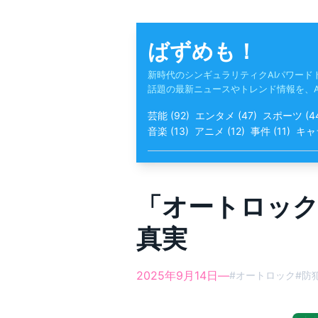
Skip
to
content
ばずめも！
新時代のシンギュラリティクAIパワード
話題の最新ニュースやトレンド情報を、
芸能
(
92
)
エンタメ
(
47
)
スポーツ
(
4
音楽
(
13
)
アニメ
(
12
)
事件
(
11
)
キャ
「オートロック
真実
2025年9月14日
—
#
オートロック
#
防