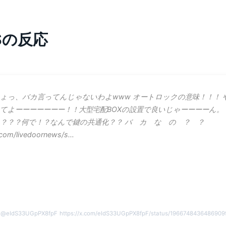
NSの反応
ょっ、バカ言ってんじゃないわよwww オートロックの意味！！！ 
てよーーーーーーー！！大型宅配BOXの設置で良いじゃーーーーん。
？？？何で！？なんで鍵の共通化？？ バ カ な の ？ ？
.com/livedoornews/s…
@
eIdS33UGpPX8fpF
https://x.com/eIdS33UGpPX8fpF/status/196674843648690