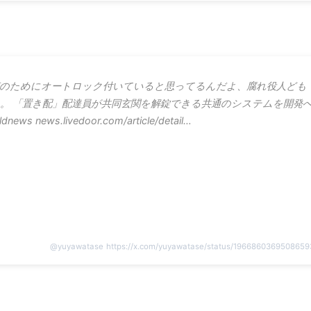
のためにオートロック付いていると思ってるんだよ、腐れ役人ども
。 「置き配」配達員が共同玄関を解錠できる共通のシステムを開発
dnews news.livedoor.com/article/detail…
@
yuyawatase
https://x.com/yuyawatase/status/196686036950865