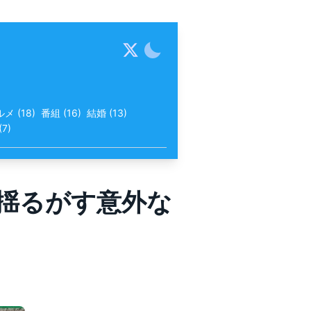
ルメ
(
18
)
番組
(
16
)
結婚
(
13
)
(
7
)
を揺るがす意外な