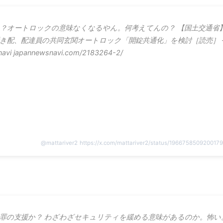
？オートロックの意味なくなるやん。何考えてんの？ 【国土交通省
き配、配達員の共同玄関オートロック「開錠共通化」を検討［読売］ 
navi japannewsnavi.com/2183264-2/
@
mattariver2
https://x.com/mattariver2/status/196675850920017
罪の支援か？ わざわざセキュリティを緩める意味があるのか。怖い