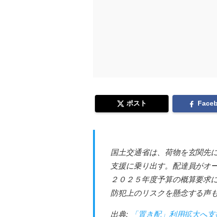
ポスト
Face
国土交通省は、荷物を玄関先
支援に乗り出す。配達員がオ
２０２５年度予算の概算要求
防犯上のリスクを懸念する声
出典:
「置き配」利用拡大へ支