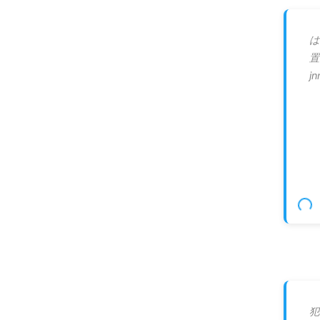
は
置
jn
犯