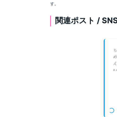
す。
関連ポスト / S
ち
め
え
x