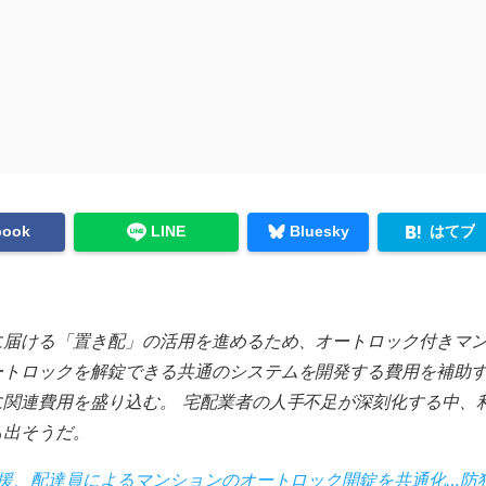
はてブ
book
LINE
Bluesky
に届ける「置き配」の活用を進めるため、オートロック付きマ
ートロックを解錠できる共通のシステムを開発する費用を補助
に関連費用を盛り込む。 宅配業者の人手不足が深刻化する中、
も出そうだ。
援、配達員によるマンションのオートロック開錠を共通化…防犯上