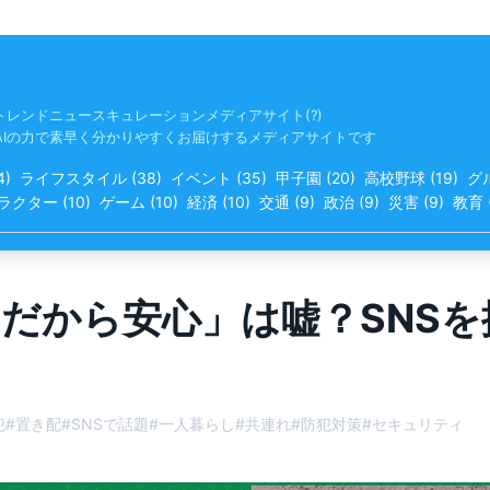
トレンドニュースキュレーションメディアサイト(?)
AIの力で素早く分かりやすくお届けするメディアサイトです
4
)
ライフスタイル
(
38
)
イベント
(
35
)
甲子園
(
20
)
高校野球
(
19
)
グ
ラクター
(
10
)
ゲーム
(
10
)
経済
(
10
)
交通
(
9
)
政治
(
9
)
災害
(
9
)
教育
だから安心」は嘘？SNS
犯
#
置き配
#
SNSで話題
#
一人暮らし
#
共連れ
#
防犯対策
#
セキュリティ