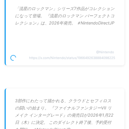
「流星のロックマン」シリーズ7作品がコレクション
になって登場。 『流星のロックマン パーフェクトコ
レクション』は、2026年発売。 ＃NintendoDirectJP
@
Nintendo
https://x.com/Nintendo/status/1966492638884098225
3部作にわたって描かれる、クラウドとセフィロス
の闘いの始まり。 『ファイナルファンタジーVII リ
メイク インターグレード』の発売日が2026年1月22
日（木）に決定。 このダイレクト終了後、予約受付