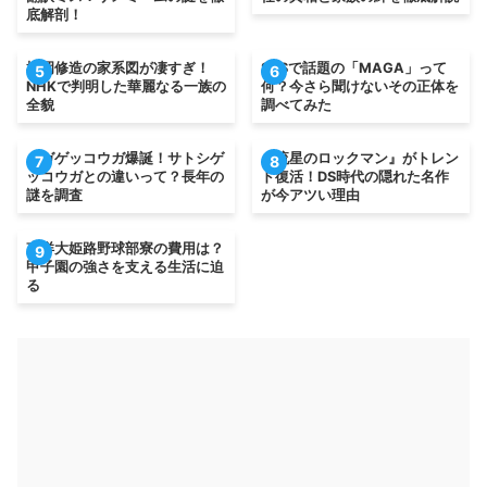
底解剖！
松岡修造の家系図が凄すぎ！
SNSで話題の「MAGA」って
5
6
NHKで判明した華麗なる一族の
何？今さら聞けないその正体を
全貌
調べてみた
メガゲッコウガ爆誕！サトシゲ
『流星のロックマン』がトレン
7
8
ッコウガとの違いって？長年の
ド復活！DS時代の隠れた名作
謎を調査
が今アツい理由
東洋大姫路野球部寮の費用は？
9
甲子園の強さを支える生活に迫
る