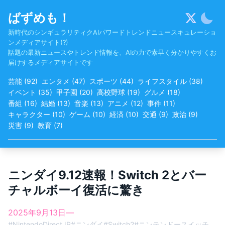
Skip
ばずめも！
to
content
新時代のシンギュラリティクAIパワードトレンドニュースキュレーショ
ンメディアサイト(?)
話題の最新ニュースやトレンド情報を、AIの力で素早く分かりやすくお
届けするメディアサイトです
芸能
(
92
)
エンタメ
(
47
)
スポーツ
(
44
)
ライフスタイル
(
38
)
イベント
(
35
)
甲子園
(
20
)
高校野球
(
19
)
グルメ
(
18
)
番組
(
16
)
結婚
(
13
)
音楽
(
13
)
アニメ
(
12
)
事件
(
11
)
キャラクター
(
10
)
ゲーム
(
10
)
経済
(
10
)
交通
(
9
)
政治
(
9
)
災害
(
9
)
教育
(
7
)
ニンダイ9.12速報！Switch 2とバー
チャルボーイ復活に驚き
2025年9月13日
—
#
NintendoDirectJP
#
ニンダイ
#
Switch2
#
ニンテンドースイッチ