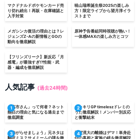
マクドナルドポケモンカード売
暁山瑞希誕生祭2025の楽しみ
り切れ続出！再販・在庫確認と
方！限定ライブから望月淳イラ
入手対策
ストまで
メガシンカ復活の理由とは？レ
原神予告番組同時視聴が熱い！
ジェンズZ-Aの新情報とGOの
一体感MAXの楽しみ方とコツ
動向を徹底解説
【フリンズリーク】新反応「月
感電」が最強すぎ!?性能・武
器・編成を徹底解説
人気記事
(過去24時間)
「高市さん」って何者？ネット
ドッキリGP timeleszドレミの
1
2
熱狂の理由と気になる過去まで
うた徹底解説！メンバー別反応
徹底調査
と衝撃結末
「怖がらせましょう」元ネタは
千賀滉大の離婚はデマ！単身赴
3
4
翻訳ミス？サメミームの謎を徹
任の真相と家族の絆を徹底解説