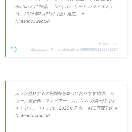
Switch 2 に登場。 『バイオハザード レクイエム』
は、2026年2月27日（金）発売。 ＃
NintendoDirectJP
@
Nintendo
https://x.com/Nintendo/status/1966502603233329557
人々が熱狂する大剣闘祭を舞台におりなす物語。 シ
リーズ最新作『ファイアーエムブレム 万紫千紅（ば
んしせんこう）』は、2026年発売。 ＃FE万紫千紅 ＃
NintendoDirectJP