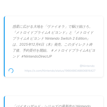
惑星に広がる大地を「ヴァイオラ」で駆け抜けろ。
『メトロイドプライム4 ビヨンド』と『メトロイド
プライム4 ビヨンド Nintendo Switch 2 Edition』
は、2025年12月4日（木）発売。このダイレクト終
了後、予約受付を開始。 ＃メトロイドプライム4ビヨ
ンド ＃NintendoDirectJP
@
Nintendo
https://x.com/Nintendo/status/1966498348606816427
「バイオハザード」シリーズの最新作が Nintendo