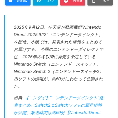
はてブ
コピー
Bluesky
Pocket
2025年9月12日、任天堂が動画番組“Nintendo
Direct 2025.9.12”（ニンテンドーダイレクト）
を配信。本稿では、発表された情報をまとめて
お届けする。 今回のニンテンドーダイレクトで
は、2025年の冬以降に発売を予定している
Nintendo Switch（ニンテンドースイッチ）、
Nintendo Switch 2（ニンテンドースイッチ2）
用ソフトの情報が、約60分にわたって公開され
た。
出典:
【ニンダイ】“ニンテンドーダイレクト”発
表まとめ。Switch2＆Switchソフトの新作情報
が公開、放送時間は約60分【Nintendo Direct