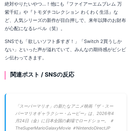
絶対やりたいやつ…！他にも『ファイアーエムブレム 万
紫千紅』や『トモダチコレクション わくわく生活』な
ど、人気シリーズの新作が目白押しで、来年以降のお財布
が心配になるレベル（笑）。
SNSでも「欲しいソフト多すぎ！」「Switch 2買うしか
ない」といった声が溢れていて、みんなの期待感がビシビ
シ伝わってきます。
関連ポスト / SNSの反応
「スーパーマリオ」の新たなアニメ映画『ザ・スー
パーマリオギャラクシー・ムービー』は、2026年4
月24日（金）に日本全国の劇場でロードショー。 ＃
TheSuperMarioGalaxyMovie ＃NintendoDirectJP