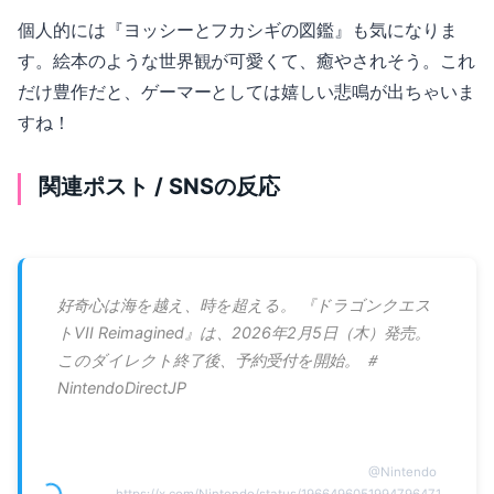
個人的には『ヨッシーとフカシギの図鑑』も気になりま
す。絵本のような世界観が可愛くて、癒やされそう。これ
だけ豊作だと、ゲーマーとしては嬉しい悲鳴が出ちゃいま
すね！
関連ポスト / SNSの反応
好奇心は海を越え、時を超える。 『ドラゴンクエス
トVII Reimagined』は、2026年2月5日（木）発売。
このダイレクト終了後、予約受付を開始。 ＃
NintendoDirectJP
@
Nintendo
https://x.com/Nintendo/status/1966496051994796471