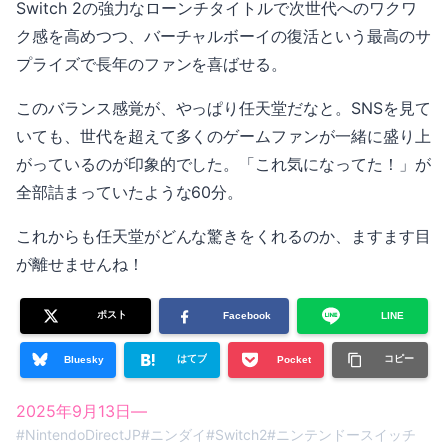
Switch 2の強力なローンチタイトルで次世代へのワクワ
ク感を高めつつ、バーチャルボーイの復活という最高のサ
プライズで長年のファンを喜ばせる。
このバランス感覚が、やっぱり任天堂だなと。SNSを見て
いても、世代を超えて多くのゲームファンが一緒に盛り上
がっているのが印象的でした。「これ気になってた！」が
全部詰まっていたような60分。
これからも任天堂がどんな驚きをくれるのか、ますます目
が離せませんね！
ポスト
Facebook
LINE
はてブ
コピー
Bluesky
Pocket
2025年9月13日
—
#
NintendoDirectJP
#
ニンダイ
#
Switch2
#
ニンテンドースイッチ