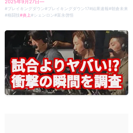
2025年9月27日
—
#
ブレイキングダウン
#
ブレイキングダウン17
#
結果速報
#
朝倉未来
#
格闘技
#
炎上
#
シェンロン
#
富永啓悟