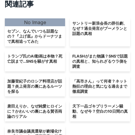
関連記事
No Image
サントリー新浪会長の辞任劇、
なぜ？過去発言がブーメランと
セブン、なんでいつも話題な
話題の真相
の？『上げ底』からドーナツま
で真相追ってみた
トランプ氏のAI動画は本物？死
FLASHがまた物議？SNSで話題
亡説まで…SNSを騒がす真相
の真相と、知られざるウラ側を
調査
加藤登紀子のロシア料理店が話
「高市さん」って何者？ネット
題？炎上発言の裏にあるルーツ
熱狂の理由と気になる過去まで
を探る
徹底調査
唐田えりか、なぜ純愛ヒロイン
天下一品ゴキブリラーメン騒
に？かわいいの裏にある賛否両
動、なぜ今？空白の10日間の真
論のリアル
相
奈良市議会議員選挙が劇場化!?