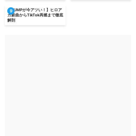
【BUMPが今アツい！】ヒロア
9
カ新曲からTikTok再燃まで徹底
解剖