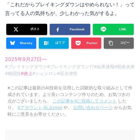
「これだからブレイキングダウンはやめられない！」って
言ってる人の気持ちが、少しわかった気がするよ。
ポスト
Facebook
LINE
はてブ
コピー
Bluesky
Pocket
2025年9月27日
—
#
ブレイキングダウン
#
ブレイキングダウン17
#
結果速報
#
朝倉未来
#
格闘技
#
炎上
#
シェンロン
#
富永啓悟
※この記事は最新のAI技術を活用した試験的な取り組みとして作
成されています。より良いコンテンツ作りのため、お気づきの
点がございましたら、
この記事をXに投稿してコメント
した
り、
Xアカウント @_bzmm
や、
お問い合わせページ
からお気
軽にご意見をお寄せください。