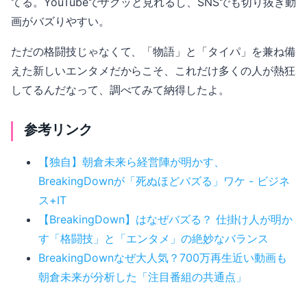
てる。YouTubeでサクッと見れるし、SNSでも切り抜き動
画がバズりやすい。
ただの格闘技じゃなくて、「物語」と「タイパ」を兼ね備
えた新しいエンタメだからこそ、これだけ多くの人が熱狂
してるんだなって、調べてみて納得したよ。
参考リンク
【独自】朝倉未来ら経営陣が明かす、
BreakingDownが「死ぬほどバズる」ワケ - ビジネ
ス+IT
【BreakingDown】はなぜバズる？ 仕掛け人が明か
す「格闘技」と「エンタメ」の絶妙なバランス
BreakingDownなぜ大人気？700万再生近い動画も
朝倉未来が分析した「注目番組の共通点」