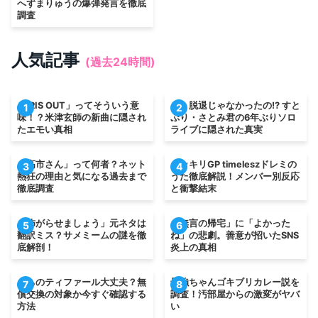
へずまりゅうの爆弾発言を徹底
調査
人気記事
(過去24時間)
「IRIS OUT」ってそういう意
え、脱退じゃなかったの!? すと
1
2
味！？米津玄師の新曲に隠され
ぷり・さとみ君の6年ぶりソロ
たエモい真相
ライブに隠された真実
「高市さん」って何者？ネット
ドッキリGP timeleszドレミの
3
4
熱狂の理由と気になる過去まで
うた徹底解説！メンバー別反応
徹底調査
と衝撃結末
「怖がらせましょう」元ネタは
「無言の帰宅」に「よかった
5
6
翻訳ミス？サメミームの謎を徹
ね」の悲劇。善意が招いたSNS
底解剖！
炎上の真相
うちのティファール大丈夫？無
最強ちゃんゴキブリカレー説を
7
8
償交換の対象か今すぐ確認する
調査！汚部屋からの激変がヤバ
方法
い