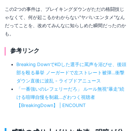
この2つの事件は、ブレイキングダウンがただの格闘技じ
ゃなくて、何が起こるかわからない"ヤバいエンタメ"なん
だってことを、改めてみんなに知らしめた瞬間だったのか
も。
参考リンク
Breaking DownでKOした選手に罵声を浴びせ、後頭
部を殴る暴挙 ノーガードで左ストレート被弾…衝撃
ダウン直後に波乱 - ライブドアニュース
「一番強いのレフェリーだろ」 ルール無視"暴走"続
ける喧嘩自慢を制裁…ざわつく視聴者
【BreakingDown】 | ENCOUNT