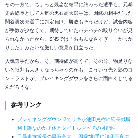
その一方で、ちょっと残念な結果に終わった選手も。元暴
走族総長として人気の黒石高大選手は、因縁の相手だった
関谷勇次郎選手に判定負け。勝敗もそうだけど、試合内容
が手数が少なくて、期待していたバチバチの殴り合いが見
られなかったから、SNSでは「おもんなさすぎ」「がっか
りした」みたいな厳しい意見が目立った。
人気選手だからこそ、期待値が高くて、その分、物足りな
いと批判も大きくなっちゃうのかも。こういう光と影のコ
ントラストが、ブレイキングダウンをさらに面白くしてる
んだろうな。
参考リンク
ブレイキングダウン17でリキが池田晃樹に延長戦勝
利！誰なのか正体とタイトルマッチの可能性
元暴走族総長の黒石高大、"因縁"相手に消化不良の