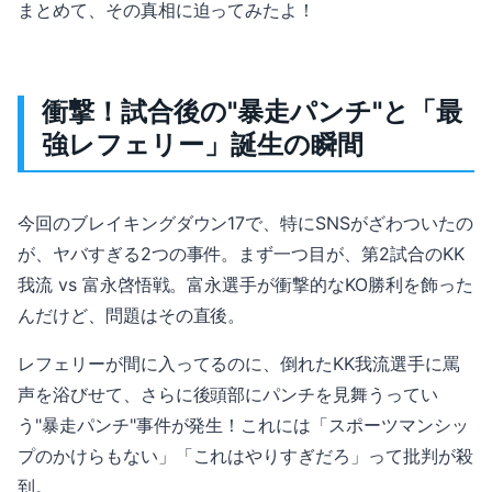
まとめて、その真相に迫ってみたよ！
衝撃！試合後の"暴走パンチ"と「最
強レフェリー」誕生の瞬間
今回のブレイキングダウン17で、特にSNSがざわついたの
が、ヤバすぎる2つの事件。まず一つ目が、第2試合のKK
我流 vs 富永啓悟戦。富永選手が衝撃的なKO勝利を飾った
んだけど、問題はその直後。
レフェリーが間に入ってるのに、倒れたKK我流選手に罵
声を浴びせて、さらに後頭部にパンチを見舞うってい
う"暴走パンチ"事件が発生！これには「スポーツマンシッ
プのかけらもない」「これはやりすぎだろ」って批判が殺
到。