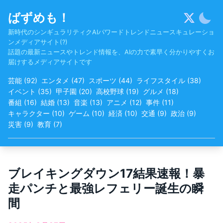
Skip
ばずめも！
to
content
新時代のシンギュラリティクAIパワードトレンドニュースキュレーショ
ンメディアサイト(?)
話題の最新ニュースやトレンド情報を、AIの力で素早く分かりやすくお
届けするメディアサイトです
芸能
(
92
)
エンタメ
(
47
)
スポーツ
(
44
)
ライフスタイル
(
38
)
イベント
(
35
)
甲子園
(
20
)
高校野球
(
19
)
グルメ
(
18
)
番組
(
16
)
結婚
(
13
)
音楽
(
13
)
アニメ
(
12
)
事件
(
11
)
キャラクター
(
10
)
ゲーム
(
10
)
経済
(
10
)
交通
(
9
)
政治
(
9
)
災害
(
9
)
教育
(
7
)
ブレイキングダウン17結果速報！暴
走パンチと最強レフェリー誕生の瞬
間