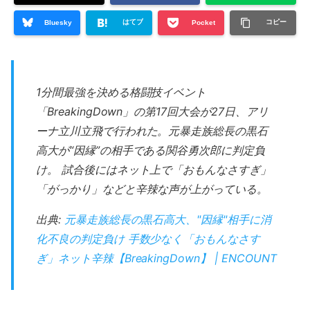
はてブ
コピー
Bluesky
Pocket
1分間最強を決める格闘技イベント
「BreakingDown」の第17回大会が27日、アリ
ーナ立川立飛で行われた。元暴走族総長の黒石
高大が“因縁”の相手である関谷勇次郎に判定負
け。 試合後にはネット上で「おもんなさすぎ」
「がっかり」などと辛辣な声が上がっている。
出典:
元暴走族総長の黒石高大、"因縁"相手に消
化不良の判定負け 手数少なく「おもんなさす
ぎ」ネット辛辣【BreakingDown】 | ENCOUNT