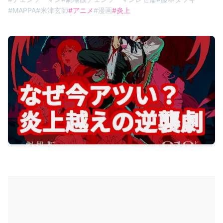
#
MAPPA
#
米津玄師
#
アニメ
#
漫画
#
炎上