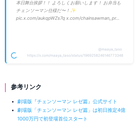
本日舞台挨拶！！ よろしくお願いします！ お弁当も
チェンソーマン仕様だ〜！✨
pic.x.com/aukqpWZs7q x.com/chainsawman_pr…
@
maaya_taso
https://x.com/maaya_taso/status/1969258246146773348
参考リンク
劇場版『チェンソーマン レゼ篇』公式サイト
劇場版「チェンソーマン レゼ篇」は初日推定4億
1000万円で初登場首位スタート