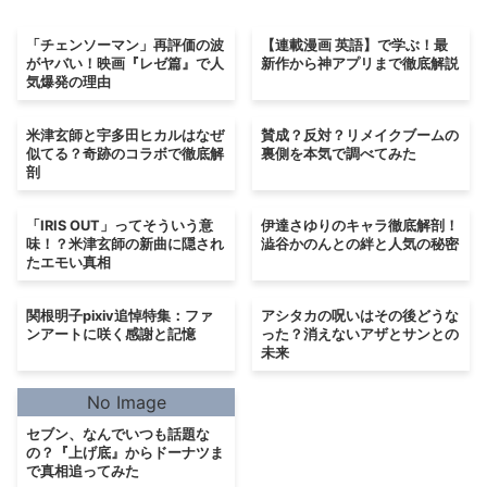
「チェンソーマン」再評価の波
【連載漫画 英語】で学ぶ！最
がヤバい！映画『レゼ篇』で人
新作から神アプリまで徹底解説
気爆発の理由
米津玄師と宇多田ヒカルはなぜ
賛成？反対？リメイクブームの
似てる？奇跡のコラボで徹底解
裏側を本気で調べてみた
剖
「IRIS OUT」ってそういう意
伊達さゆりのキャラ徹底解剖！
味！？米津玄師の新曲に隠され
澁谷かのんとの絆と人気の秘密
たエモい真相
関根明子pixiv追悼特集：ファ
アシタカの呪いはその後どうな
ンアートに咲く感謝と記憶
った？消えないアザとサンとの
未来
No Image
セブン、なんでいつも話題な
の？『上げ底』からドーナツま
で真相追ってみた