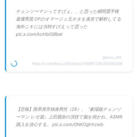
チェンソーマンってすげぇ、、と思った瞬間選手権
最優秀賞 OPのオマージュ元ネタを速攻で解析してる
海外ニキには当時すげえって思った
pic.x.com/kcHbIGBbeI
@
bozu_108
https://x.com/bozu_108/status/1968972081204265308
【悲報】限界異常独身男性（28）、『劇場版チェンソ
ーマン レゼ篇』上田麗奈の演技で脳を焼かれ、ASMR
購入を決心する。 pic.x.com/0NKOghhcwb