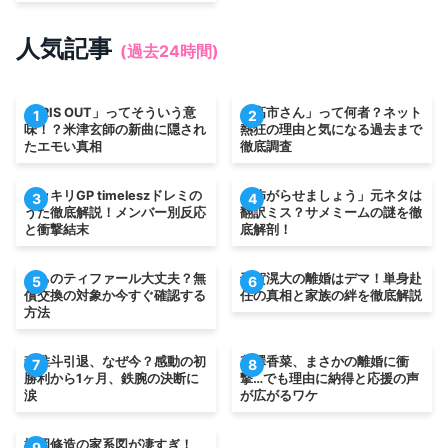
人気記事
(過去24時間)
「IRIS OUT」ってそういう意
「高市さん」って何者？ネット
1
2
味！？米津玄師の新曲に隠され
熱狂の理由と気になる過去まで
たエモい真相
徹底調査
ドッキリGP timeleszドレミの
「怖がらせましょう」元ネタは
3
4
うた徹底解説！メンバー別反応
翻訳ミス？サメミームの謎を徹
と衝撃結末
底解剖！
うちのティファール大丈夫？無
千賀滉大の離婚はデマ！単身赴
5
6
償交換の対象か今すぐ確認する
任の真相と家族の絆を徹底解説
方法
森唯斗引退、なぜ今？感動の初
花澤香菜、まさかの離婚に衝
7
8
勝利から1ヶ月、鉄腕の決断に
撃…でも理由に納得と応援の声
涙
が広がるワケ
松岡修造の家系図が凄すぎ！
9