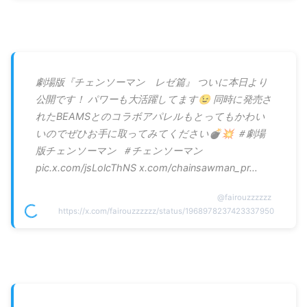
劇場版『チェンソーマン レゼ篇』 ついに本日より
公開です！ パワーも大活躍してます😉 同時に発売さ
れたBEAMSとのコラボアパレルもとってもかわい
いのでぜひお手に取ってみてください💣💥 ＃劇場
版チェンソーマン ＃チェンソーマン
pic.x.com/jsLolcThNS x.com/chainsawman_pr…
@
fairouzzzzzz
https://x.com/fairouzzzzzz/status/1968978237423337950