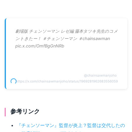
劇場版 チェンソーマン レゼ編 藤本タツキ先生のコメ
ントきたー！ ＃チェンソーマン ＃chainsawman
pic.x.com/OmfBgGnNRb
@
chainsawmanjoho
https://x.com/chainsawmanjoho/status/1969281962683556059
参考リンク
『チェンソーマン』監督が炎上？監督は交代したの