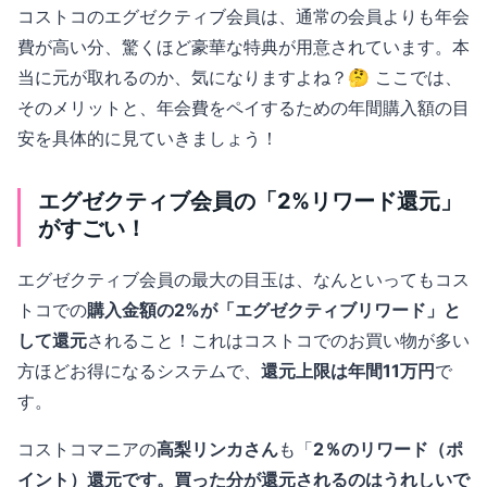
コストコのエグゼクティブ会員は、通常の会員よりも年会
費が高い分、驚くほど豪華な特典が用意されています。本
当に元が取れるのか、気になりますよね？🤔 ここでは、
そのメリットと、年会費をペイするための年間購入額の目
安を具体的に見ていきましょう！
エグゼクティブ会員の「2%リワード還元」
がすごい！
エグゼクティブ会員の最大の目玉は、なんといってもコス
トコでの
購入金額の2%が「エグゼクティブリワード」と
して還元
されること！これはコストコでのお買い物が多い
方ほどお得になるシステムで、
還元上限は年間11万円
で
す。
コストコマニアの
高梨リンカさん
も「
2％のリワード（ポ
イント）還元です。買った分が還元されるのはうれしいで