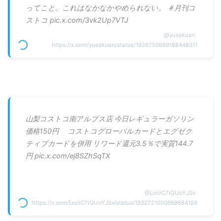
ってこと。これはなかなかやめられない。 ＃月刊コ
ストコ pic.x.com/3vk2Up7VTJ
@
yusakuan
https://x.com/yusakuan/status/1926756669188448311
山梨コストコ南アルプス店 今日レギュラーガソリン
価格150円 コストコグローバルカードとエグゼク
ティブカードを併用 リワード還元3.5％で実質144.7
円 pic.x.com/ej8SZhSqTX
@
LvcliC7iQUoYJSv
https://x.com/LvcliC7iQUoYJSv/status/1932721000669684159