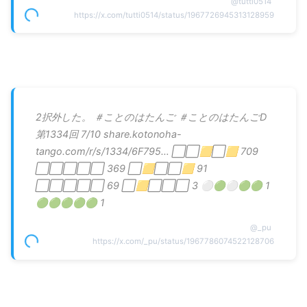
@
tutti0514
https://x.com/tutti0514/status/1967726945313128959
2択外した。 ＃ことのはたんご ＃ことのはたんごD
第1334回 7/10 share.kotonoha-
tango.com/r/s/1334/6F795… ⬜⬜🟨⬜🟨 709
⬜⬜⬜⬜⬜ 369 ⬜🟨⬜⬜🟨 91
⬜⬜⬜⬜⬜ 69 ⬜🟨⬜⬜⬜ 3 ⚪🟢⚪🟢🟢 1
🟢🟢🟢🟢🟢 1
@
_pu
https://x.com/_pu/status/1967786074522128706