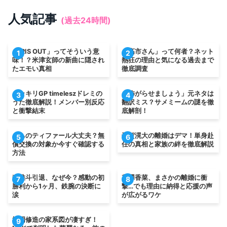
人気記事
(過去24時間)
「IRIS OUT」ってそういう意
「高市さん」って何者？ネット
1
2
味！？米津玄師の新曲に隠され
熱狂の理由と気になる過去まで
たエモい真相
徹底調査
ドッキリGP timeleszドレミの
「怖がらせましょう」元ネタは
3
4
うた徹底解説！メンバー別反応
翻訳ミス？サメミームの謎を徹
と衝撃結末
底解剖！
うちのティファール大丈夫？無
千賀滉大の離婚はデマ！単身赴
5
6
償交換の対象か今すぐ確認する
任の真相と家族の絆を徹底解説
方法
森唯斗引退、なぜ今？感動の初
花澤香菜、まさかの離婚に衝
7
8
勝利から1ヶ月、鉄腕の決断に
撃…でも理由に納得と応援の声
涙
が広がるワケ
松岡修造の家系図が凄すぎ！
9