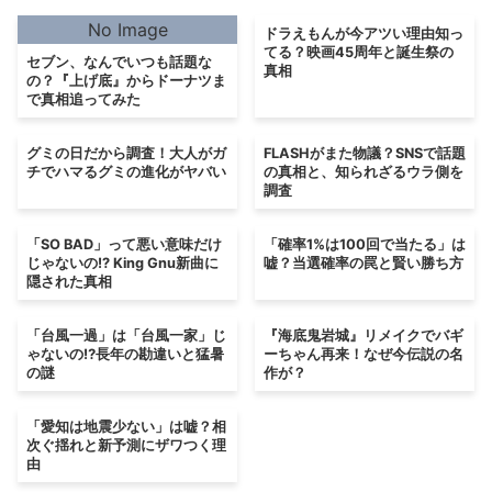
No Image
ドラえもんが今アツい理由知っ
てる？映画45周年と誕生祭の
セブン、なんでいつも話題な
真相
の？『上げ底』からドーナツま
で真相追ってみた
グミの日だから調査！大人がガ
FLASHがまた物議？SNSで話題
チでハマるグミの進化がヤバい
の真相と、知られざるウラ側を
調査
「SO BAD」って悪い意味だけ
「確率1%は100回で当たる」は
じゃないの!? King Gnu新曲に
嘘？当選確率の罠と賢い勝ち方
隠された真相
「台風一過」は「台風一家」じ
『海底鬼岩城』リメイクでバギ
ゃないの⁉長年の勘違いと猛暑
ーちゃん再来！なぜ今伝説の名
の謎
作が？
「愛知は地震少ない」は嘘？相
次ぐ揺れと新予測にザワつく理
由