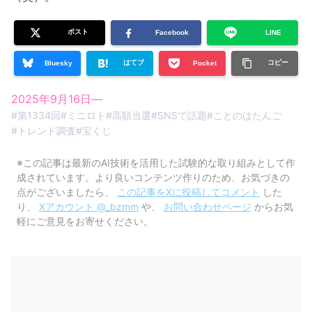
ポスト
Facebook
LINE
はてブ
コピー
Bluesky
Pocket
2025年9月16日
—
#
第1334回
#
ミニロト
#
高額当選
#
SNSで話題
#
ことのはたんご
#
トレンド調査
#
宝くじ
※この記事は最新のAI技術を活用した試験的な取り組みとして作
成されています。より良いコンテンツ作りのため、お気づきの
点がございましたら、
この記事をXに投稿してコメント
した
り、
Xアカウント @_bzmm
や、
お問い合わせページ
からお気
軽にご意見をお寄せください。