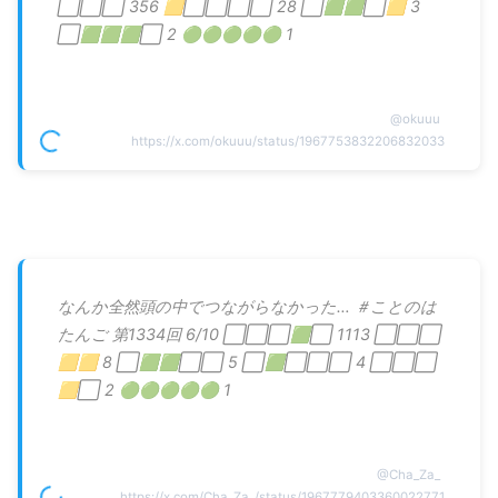
⬜⬜⬜ 356 🟨⬜⬜⬜⬜ 28 ⬜🟩🟩⬜🟨 3
⬜🟩🟩🟩⬜ 2 🟢🟢🟢🟢🟢 1
@
okuuu
https://x.com/okuuu/status/1967753832206832033
なんか全然頭の中でつながらなかった… ＃ことのは
たんご 第1334回 6/10 ⬜⬜⬜🟩⬜ 1113 ⬜⬜⬜
🟨🟨 8 ⬜🟩🟩⬜⬜ 5 ⬜🟩⬜⬜⬜ 4 ⬜⬜⬜
🟨⬜ 2 🟢🟢🟢🟢🟢 1
@
Cha_Za_
https://x.com/Cha_Za_/status/1967779403360022771