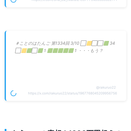
＃ことのはたんご 第1334回 3/10 ⬜🟨⬜⬜🟩 34
⬜🟨🟩⬜🟩 1 🟩🟩🟩🟩🟩 1 ・・・もう？
@
rakuruo22
https://x.com/rakuruo22/status/1967768045209956756