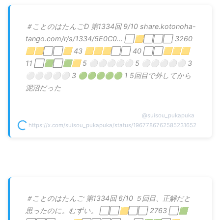
＃ことのはたんごD 第1334回 9/10 share.kotonoha-
tango.com/r/s/1334/5E0C0… ⬜🟨⬜⬜⬜ 3260
🟨🟨⬜⬜🟨 43 🟨🟨🟨⬜⬜ 40 ⬜⬜🟨🟨🟨
11 ⬜🟩⬜🟩🟨 5 ⚪⚪⚪⚪⚪ 5 ⚪⚪⚪⚪⚪ 3
⚪⚪⚪⚪⚪ 3 🟢🟢🟢🟢🟢 1 5回目で外してから
泥沼だった
@
suisou_pukapuka
https://x.com/suisou_pukapuka/status/1967786762585231652
＃ことのはたんご 第1334回 6/10 ５回目、正解だと
思ったのに。むずい。 ⬜⬜🟨⬜⬜ 2763 ⬜🟩