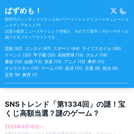
Skip
ばずめも！
to
content
新時代のシンギュラリティクAIパワードトレンドニュースキュレーショ
ンメディアサイト(?)
話題の最新ニュースやトレンド情報を、AIの力で素早く分かりやすくお
届けするメディアサイトです
芸能
(
92
)
エンタメ
(
47
)
スポーツ
(
44
)
ライフスタイル
(
38
)
イベント
(
35
)
甲子園
(
20
)
高校野球
(
19
)
グルメ
(
18
)
番組
(
16
)
結婚
(
13
)
音楽
(
13
)
アニメ
(
12
)
事件
(
11
)
キャラクター
(
10
)
ゲーム
(
10
)
経済
(
10
)
交通
(
9
)
政治
(
9
)
災害
(
9
)
教育
(
7
)
SNSトレンド「第1334回」の謎！宝
くじ高額当選？謎のゲーム？
2025年9月16日
—
#
第1334回
#
ミニロト
#
高額当選
#
SNSで話題
#
ことのはたんご