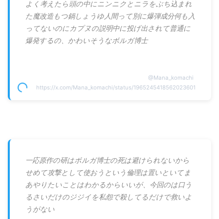
よく考えたら頭の中にニンニクとニラをぶち込まれ
た魔改造もつ鍋しょうゆ人間って別に爆弾成分何も入
ってないのにカプヌの説明中に投げ出されて普通に
爆発するの、かわいそうなボルガ博士
@
Mana_komachi
https://x.com/Mana_komachi/status/1965245418562023601
一応原作の研はボルガ博士の死は避けられないから
せめて攻撃として使おうという倫理は置いといてま
あやりたいことはわかるからいいが、今回のは口う
るさいだけのジジイを私怨で殺してるだけで救いよ
うがない