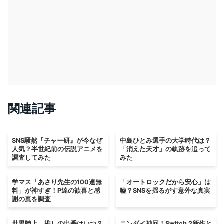
関連記事
SNS騒然『チャー研』が今なぜ
中島ひとみ選手の大学時代は？
人気？半世紀前の伝説アニメを
「消えた天才」の軌跡を追って
調査してみた
みた
学マス「あさり先生の100連無
「オートロックだから安心」は
料」が神すぎ！P達の歓喜と感
嘘？SNSを揺るがす意外な真実
謝の嵐を調査
世界陸上、推しの出番はいつ？
ニンダイ神回！Switch 2新作と