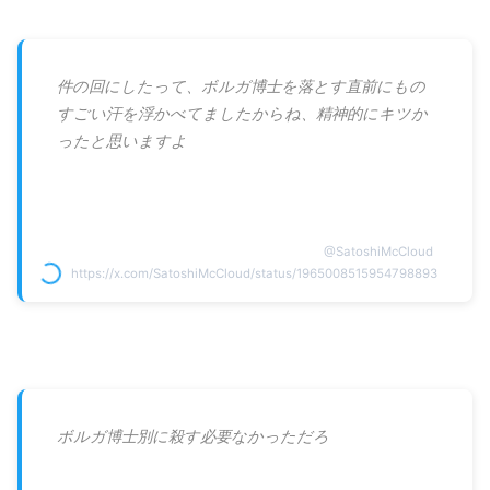
件の回にしたって、ボルガ博士を落とす直前にもの
すごい汗を浮かべてましたからね、精神的にキツか
ったと思いますよ
@
SatoshiMcCloud
https://x.com/SatoshiMcCloud/status/1965008515954798893
ボルガ博士別に殺す必要なかっただろ