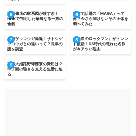
松岡修造の家系図が凄すぎ！
SNSで話題の「MAGA」って
5
6
NHKで判明した華麗なる一族の
何？今さら聞けないその正体を
全貌
調べてみた
メガゲッコウガ爆誕！サトシゲ
『流星のロックマン』がトレン
7
8
ッコウガとの違いって？長年の
ド復活！DS時代の隠れた名作
謎を調査
が今アツい理由
東洋大姫路野球部寮の費用は？
9
甲子園の強さを支える生活に迫
る