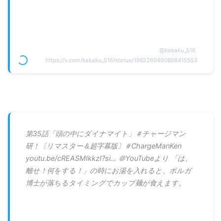
@
kakaku_516
https://x.com/kakaku_516/status/1965260490856415553
第35話「頭の中にダイナマイト」＃チャージマン
研！〔リマスター＆超字幕版〕＃ChargeManKen
youtu.be/cREASMIkkzI?si… ＠YouTubeより 「は、
離せ！何をする！」の時にお湯を入れると、ボルガ
博士が落ちるタイミングでカップ麺が食えます。