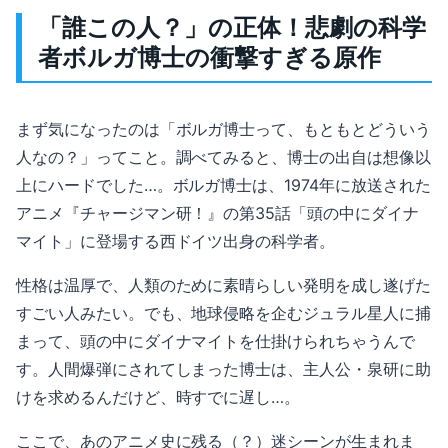
「誰この人？」の正体！悲劇の科学
者ボルガ博士の衝撃すぎる原作
まず気になったのは「ボルガ博士って、もともとどういう
人なの？」ってこと。調べてみると、博士の出自は想像以
上にハードでした…。ボルガ博士は、1974年に放送された
アニメ『チャージマン研！』の第35話「頭の中にダイナ
マイト」に登場する西ドイツ出身の科学者。
性格は温厚で、人類のために素晴らしい発明を成し遂げた
すごい人みたい。でも、地球侵略を企むジュラル星人に捕
まって、頭の中にダイナマイトを仕掛けられちゃうんで
す。人間爆弾にされてしまった博士は、主人公・泉研に助
けを求めるんだけど、時すでに遅し…。
ここで、あのアニメ史に残る（？）迷シーンが生まれま