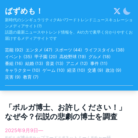
Skip
ばずめも！
to
content
新時代のシンギュラリティクAIパワードトレンドニュースキュレーショ
ンメディアサイト(?)
話題の最新ニュースやトレンド情報を、AIの力で素早く分かりやすくお
届けするメディアサイトです
芸能
(
92
)
エンタメ
(
47
)
スポーツ
(
44
)
ライフスタイル
(
38
)
イベント
(
35
)
甲子園
(
20
)
高校野球
(
19
)
グルメ
(
18
)
番組
(
16
)
結婚
(
13
)
音楽
(
13
)
アニメ
(
12
)
事件
(
11
)
キャラクター
(
10
)
ゲーム
(
10
)
経済
(
10
)
交通
(
9
)
政治
(
9
)
災害
(
9
)
教育
(
7
)
「ボルガ博士、お許しください！」
なぜ今？伝説の悲劇の博士を調査
2025年9月9日
—
#
ボルガ博士
#
カップヌードル
#
ネットミーム
#
チャー研