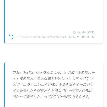
@
dainabani1219
https://x.com/dainabani1219/status/1965012825384030653
CM内では別にジュラル星人がボルガ博士を改造した
とも魔改造カプヌの販売を妨害したとも言ってない
ので「ニラとニンニクの匂いを撒き散らす早口ジジ
イを投棄したら偶然近くを飛んでいた宇宙人の船に
当たって爆発した」ってだけの可能性あるからね