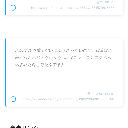
@
muma_lc
https://x.com/muma_lc/status/1965274731579613522
このボルガ博士だいぶんうざったいので、投棄は正
解だったんじゃないかな……（ニラとニンニクぶち
込まれた時点で死んでる）
@
mitukuri_zame
https://x.com/mitukuri_zame/status/1965239430169633141