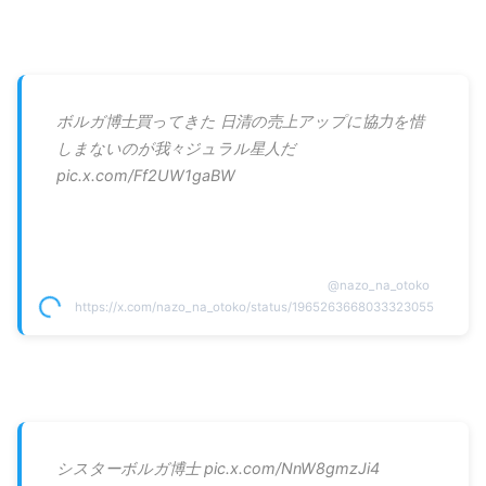
ボルガ博士買ってきた 日清の売上アップに協力を惜
しまないのが我々ジュラル星人だ
pic.x.com/Ff2UW1gaBW
@
nazo_na_otoko
https://x.com/nazo_na_otoko/status/1965263668033323055
シスターボルガ博士 pic.x.com/NnW8gmzJi4