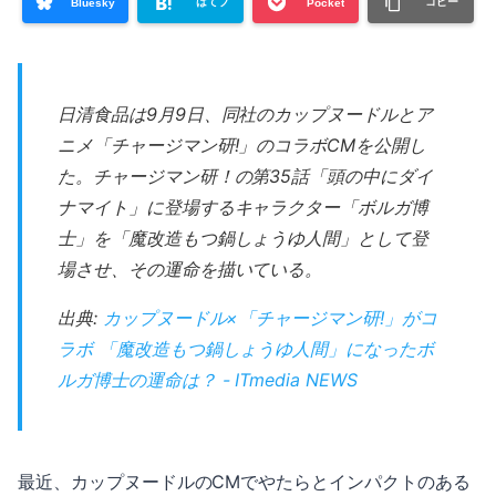
はてブ
コピー
Bluesky
Pocket
日清食品は9月9日、同社のカップヌードルとア
ニメ「チャージマン研!」のコラボCMを公開し
た。チャージマン研！の第35話「頭の中にダイ
ナマイト」に登場するキャラクター「ボルガ博
士」を「魔改造もつ鍋しょうゆ人間」として登
場させ、その運命を描いている。
出典:
カップヌードル×「チャージマン研!」がコ
ラボ 「魔改造もつ鍋しょうゆ人間」になったボ
ルガ博士の運命は？ - ITmedia NEWS
最近、カップヌードルのCMでやたらとインパクトのある