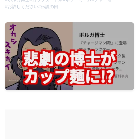
#
お許しください
#
伝説の回