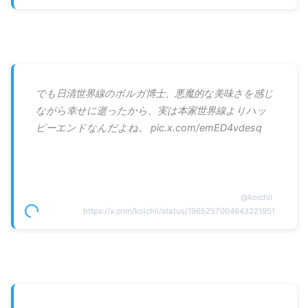
でも日清世界線のボルガ博士、悪魔的な美味さを感じ
ながら幸せに逝ったから、実は本家世界線よりハッ
ピーエンドなんだよね。 pic.x.com/emED4vdesq
@
koichil
https://x.com/koichil/status/1965257004643221951