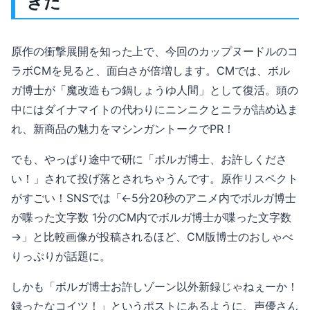
ぎた
原作の衝撃展開を知った上で、今回のカップヌードルのコ
ラボCMを見ると、面白さが倍増します。CMでは、ボル
ガ博士が「魔改造もつ鍋しょうゆ人間」として復活。頭の
中にはダイナマイトの代わりにニンニクとニラが詰め込ま
れ、新商品の魅力をマシンガントークでPR！
でも、やっぱり途中で研に「ボルガ博士、お許しくださ
い！」されて投げ落とされちゃうんです。原作リスペクト
がすごい！SNSでは「←5分20秒のアニメ内でボルガ博士
が喋った文字数 1分のCM内でボルガ博士が喋った文字数
→」と比較画像が投稿されるほど、CM版博士のおしゃべ
りっぷりが話題に。
しかも「ボルガ博士お許しゾーン以外新録じゃねぇーか！
録ったなコイツ！」というポストにあるように、声優さん