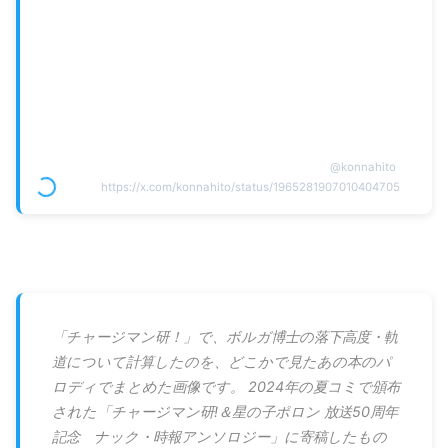
@
konnahito
https://x.com/konnahito/status/1965281907010404705
「チャージマン研！」で、ボルガ博士の落下高度・軌
道について計算したのを、どこかで見たあの本のパ
ロディでまとめた画像です。 2024年の夏コミで頒布
された「チャージマン研!＆星の子ポロン 放送50周年
記念​ ​ナック・時報アンソロジー」に寄稿したもの