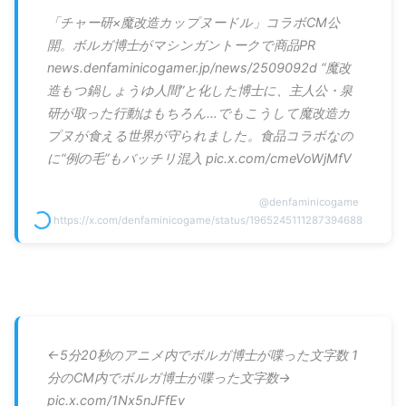
「チャー研×魔改造カップヌードル」コラボCM公
開。ボルガ博士がマシンガントークで商品PR
news.denfaminicogamer.jp/news/2509092d “魔改
造もつ鍋しょうゆ人間”と化した博士に、主人公・泉
研が取った行動はもちろん…でもこうして魔改造カ
プヌが食える世界が守られました。食品コラボなの
に“例の毛”もバッチリ混入 pic.x.com/cmeVoWjMfV
@
denfaminicogame
https://x.com/denfaminicogame/status/1965245111287394688
←5分20秒のアニメ内でボルガ博士が喋った文字数 1
分のCM内でボルガ博士が喋った文字数→
pic.x.com/1Nx5nJFfEv