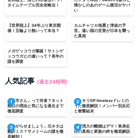
タイムテーブル完全攻略法！
懐かしのあのゲーム復活がヤバ
い
【世界陸上】34年ぶり東京開
カムチャツカ地震と津波の予
催！五輪より熱いって本当？
言。遠い国の災害が日本を襲っ
た真相
メガゲッコウガ爆誕！サトシゲ
ッコウガとの違いって？長年の
謎を調査
人気記事
(過去24時間)
「高市さん」って何者？ネット
ドッキリGP timeleszドレミの
1
2
熱狂の理由と気になる過去まで
うた徹底解説！メンバー別反応
徹底調査
と衝撃結末
「怖がらせましょう」元ネタは
千賀滉大の離婚はデマ！単身赴
3
4
翻訳ミス？サメミームの謎を徹
任の真相と家族の絆を徹底解説
底解剖！