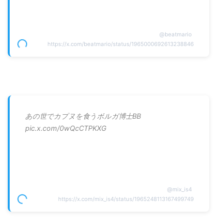
@
beatmario
https://x.com/beatmario/status/1965000692613238846
あの世でカプヌを食うボルガ博士BB
pic.x.com/0wQcCTPKXG
@
mix_is4
https://x.com/mix_is4/status/1965248113167499749