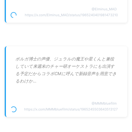
@
Elminus_MAD
https://x.com/Elminus_MAD/status/1965240401981473210
ボルガ博士の声優、ジュラルの魔王や星くんと兼役
していて来週末のチャー研オーケストラにも出演す
る予定だからコラボCMに呼んで新録音声を用意でき
るわけか…
@
MMMbluefilm
https://x.com/MMMbluefilm/status/1965245503643513127