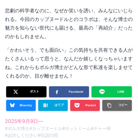
悲劇の科学者なのに、なぜか笑いを誘い、みんなにいじら
れる。今回のカップヌードルとのコラボは、そんな博士の
魅力を知らない世代にも届ける、最高の「再紹介」だった
のかもしれません。
「かわいそう、でも面白い」この気持ちを共有できる人が
たくさんいるって思うと、なんだか嬉しくなっちゃいます
ね。これからもボルガ博士がどんな形で私達を楽しませて
くれるのか、目が離せません！
ポスト
Facebook
LINE
はてブ
コピー
Bluesky
Pocket
2025年9月9日
—
#
ボルガ博士
#
カップヌードル
#
ネットミーム
#
チャー研
#
お許しください
#
伝説の回