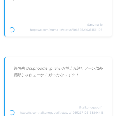
@
muma_lc
https://x.com/muma_lc/status/1965252103515111931
返信先:＠cupnoodle_jp ボルガ博士お許しゾーン以外
新録じゃねぇーか！ 録ったなコイツ！
@
taikonogaburi1
https://x.com/taikonogaburi1/status/1965237126158844416