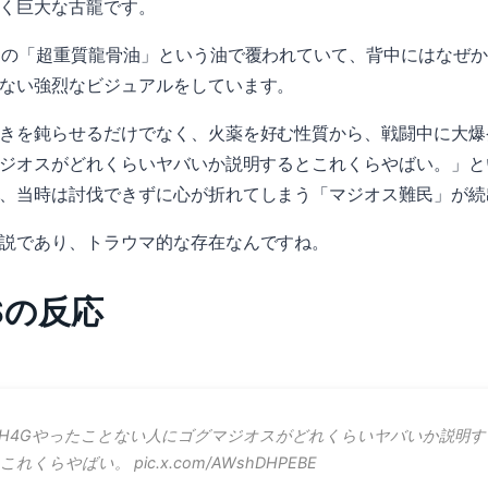
く巨大な古龍です。
ロの「超重質龍骨油」という油で覆われていて、背中にはなぜ
ない強烈なビジュアルをしています。
きを鈍らせるだけでなく、火薬を好む性質から、戦闘中に大爆
マジオスがどれくらいヤバいか説明するとこれくらやばい。」
、当時は討伐できずに心が折れてしまう「マジオス難民」が続
説であり、トラウマ的な存在なんですね。
NSの反応
H4Gやったことない人にゴグマジオスがどれくらいヤバいか説明す
これくらやばい。 pic.x.com/AWshDHPEBE