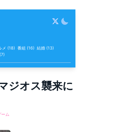
ルメ
(
18
)
番組
(
16
)
結婚
(
13
)
(
7
)
グマジオス襲来に
ゲーム