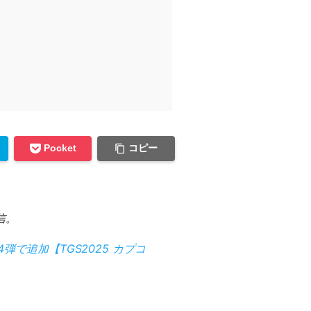
コピー
Pocket
信。
で追加【TGS2025 カプコ