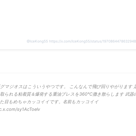
@
IceKong55
https://x.com/IceKong55/status/197086447863294
グマジオスはこういうやつです。 こんなんで飛び回りやがります 
取られる粘着質＆爆発する重油ブレスを360℃撒き散らします 武器
た目もめちゃカッコイイです。名前もカッコイイ
c.x.com/sy1AcToelv