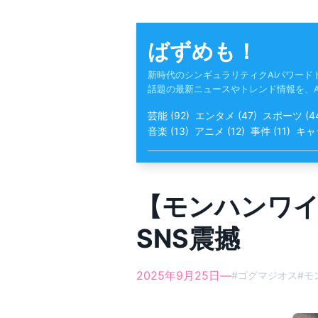
Skip
to
content
ばずめも！
新時代のシンギュラリティクAIパワード
話題の最新ニュースやトレンド情報を、
芸能
(
92
)
エンタメ
(
47
)
スポーツ
(
4
音楽
(
13
)
アニメ
(
12
)
事件
(
11
)
キャ
【モンハンワイ
SNS震撼
2025年9月25日
—
#
ゴグマジオス
#
モ