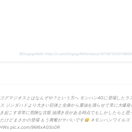
@
GogogoRAIN
https://x.com/GogogoRAIN/status/197087002911485
ゴグマジオスとはなんぞや？という方へ モンハン4Gに登場したラ
ス ジンダハドより大きい巨体と全身から重油を滴らせて常に大爆発
き起こす非常に危険な古龍 油湧き谷がある時点でもしかしたらと思
たけどまさかの登場 もう興奮がヤバいです😆 ＃モンハンワイルズ 
HWs pic.x.com/9M6xAGSoDR