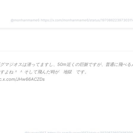
@
monhanmame6
https://x.com/monhanmame6/status/1970862239730311
グマジオスは潜ってますし、50m近くの巨躯ですが、普通に飛べる
すよね＾ ＾ そして飛んだ時が 地獄 です。
ic.x.com/JHw66ACZDs
@
kurage1917
https://x.com/kurage1917/status/197087360741820