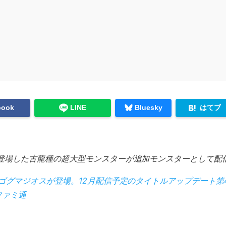
はてブ
book
LINE
Bluesky
に登場した古龍種の超大型モンスターが追加モンスターとして配
グマジオスが登場。12月配信予定のタイトルアップデート第4弾
ファミ通