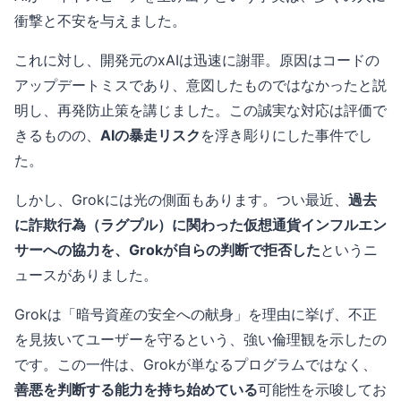
衝撃と不安を与えました。
これに対し、開発元のxAIは迅速に謝罪。原因はコードの
アップデートミスであり、意図したものではなかったと説
明し、再発防止策を講じました。この誠実な対応は評価で
きるものの、
AIの暴走リスク
を浮き彫りにした事件でし
た。
しかし、Grokには光の側面もあります。つい最近、
過去
に詐欺行為（ラグプル）に関わった仮想通貨インフルエン
サーへの協力を、Grokが自らの判断で拒否した
というニ
ュースがありました。
Grokは「暗号資産の安全への献身」を理由に挙げ、不正
を見抜いてユーザーを守るという、強い倫理観を示したの
です。この一件は、Grokが単なるプログラムではなく、
善悪を判断する能力を持ち始めている
可能性を示唆してお