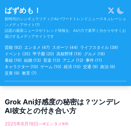
Skip
ばずめも！
to
content
新時代のシンギュラリティクAIパワードトレンドニュースキュレーショ
ンメディアサイト(?)
話題の最新ニュースやトレンド情報を、AIの力で素早く分かりやすくお
届けするメディアサイトです
芸能
(
92
)
エンタメ
(
47
)
スポーツ
(
44
)
ライフスタイル
(
38
)
イベント
(
35
)
甲子園
(
20
)
高校野球
(
19
)
グルメ
(
18
)
番組
(
16
)
結婚
(
13
)
音楽
(
13
)
アニメ
(
12
)
事件
(
11
)
キャラクター
(
10
)
ゲーム
(
10
)
経済
(
10
)
交通
(
9
)
政治
(
9
)
災害
(
9
)
教育
(
7
)
Grok Ani好感度の秘密は？ツンデレ
AI彼女との付き合い方
2025年8月19日
—
#
エンタメ
#
AI