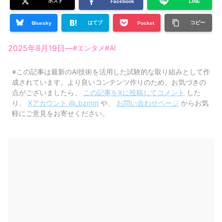
ポスト
Facebook
LINE
はてブ
コピー
Bluesky
Pocket
2025年8月19日
—
#
エンタメ
#
AI
※この記事は最新のAI技術を活用した試験的な取り組みとして作
成されています。より良いコンテンツ作りのため、お気づきの
点がございましたら、
この記事をXに投稿してコメント
した
り、
Xアカウント @_bzmm
や、
お問い合わせページ
からお気
軽にご意見をお寄せください。