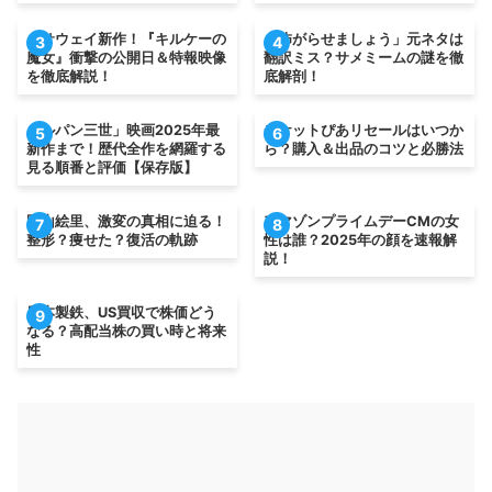
ハサウェイ新作！『キルケーの
「怖がらせましょう」元ネタは
3
4
魔女』衝撃の公開日＆特報映像
翻訳ミス？サメミームの謎を徹
を徹底解説！
底解剖！
「ルパン三世」映画2025年最
チケットぴあリセールはいつか
5
6
新作まで！歴代全作を網羅する
ら？購入＆出品のコツと必勝法
見る順番と評価【保存版】
岡山絵里、激変の真相に迫る！
アマゾンプライムデーCMの女
7
8
整形？痩せた？復活の軌跡
性は誰？2025年の顔を速報解
説！
日本製鉄、US買収で株価どう
9
なる？高配当株の買い時と将来
性