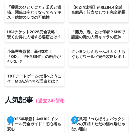
「薬屋のひとりごと」壬氏と猫
【RIZIN速報】超RIZIN.4全試
猫、関係は今どうなってる？キ
合結果！該当なしでも完全網羅
ス・結婚の５つの可能性
USJチケット2025完全攻略！
「藤乃川春」とは何者？SNSで
賢くお得に入場する秘密とは？
話題の謎の人気キャラの正体
小島秀夫監督、新作2本！
クレヨンしんちゃんオカシナも
「OD」「PHYSINT」の融合が
ぐもぐワールド完全攻略レポ！
ヤバい？
TXTデートゲームの沼へようこ
そ！MOAがハマる理由とは？
人気記事
(過去24時間)
【2025年最新】AviUtl2 イン
小芝風花『べらぼう』バックシ
1
2
ストール完全ガイド！初心者も
ーンの真相！ただの濡れ場じゃ
安心
ない理由