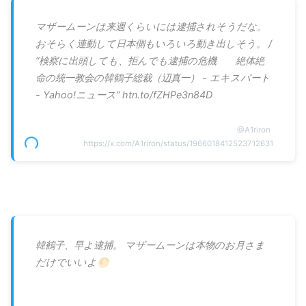
マザームーンは来週くらいには逮捕されそうだな。
おそらく連動して日本側もいろいろ動き出しそう。 /
“検察に出頭しても、拒んでも逮捕の危機 絶体絶
命の統一教会の韓鶴子総裁（辺真一） - エキスパート
- Yahoo!ニュース” htn.to/fZHPe3n84D
@
A1riron
https://x.com/A1riron/status/1966018412523712631
韓鶴子、早よ逮捕。 マザームーンは本物のお月さま
だけでいいよ🌕