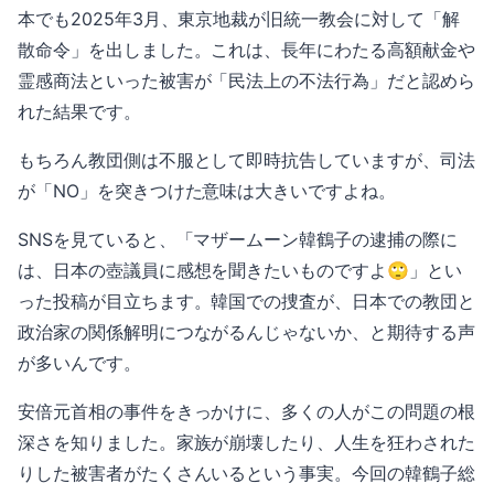
本でも2025年3月、東京地裁が旧統一教会に対して「解
散命令」を出しました。これは、長年にわたる高額献金や
霊感商法といった被害が「民法上の不法行為」だと認めら
れた結果です。
もちろん教団側は不服として即時抗告していますが、司法
が「NO」を突きつけた意味は大きいですよね。
SNSを見ていると、「マザームーン韓鶴子の逮捕の際に
は、日本の壺議員に感想を聞きたいものですよ🙄」とい
った投稿が目立ちます。韓国での捜査が、日本での教団と
政治家の関係解明につながるんじゃないか、と期待する声
が多いんです。
安倍元首相の事件をきっかけに、多くの人がこの問題の根
深さを知りました。家族が崩壊したり、人生を狂わされた
りした被害者がたくさんいるという事実。今回の韓鶴子総