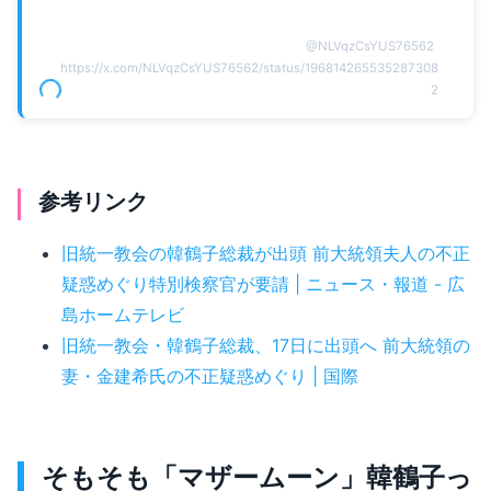
@
NLVqzCsYUS76562
https://x.com/NLVqzCsYUS76562/status/196814265535287308
2
参考リンク
旧統一教会の韓鶴子総裁が出頭 前大統領夫人の不正
疑惑めぐり特別検察官が要請 | ニュース・報道 - 広
島ホームテレビ
旧統一教会・韓鶴子総裁、17日に出頭へ 前大統領の
妻・金建希氏の不正疑惑めぐり | 国際
そもそも「マザームーン」韓鶴子っ