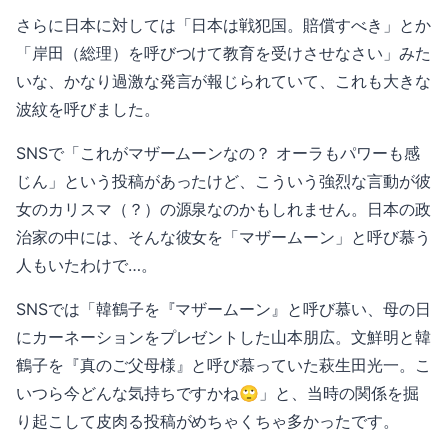
さらに日本に対しては「日本は戦犯国。賠償すべき」とか
「岸田（総理）を呼びつけて教育を受けさせなさい」みた
いな、かなり過激な発言が報じられていて、これも大きな
波紋を呼びました。
SNSで「これがマザームーンなの？ オーラもパワーも感
じん」という投稿があったけど、こういう強烈な言動が彼
女のカリスマ（？）の源泉なのかもしれません。日本の政
治家の中には、そんな彼女を「マザームーン」と呼び慕う
人もいたわけで…。
SNSでは「韓鶴子を『マザームーン』と呼び慕い、母の日
にカーネーションをプレゼントした山本朋広。文鮮明と韓
鶴子を『真のご父母様』と呼び慕っていた萩生田光一。こ
いつら今どんな気持ちですかね🙄」と、当時の関係を掘
り起こして皮肉る投稿がめちゃくちゃ多かったです。