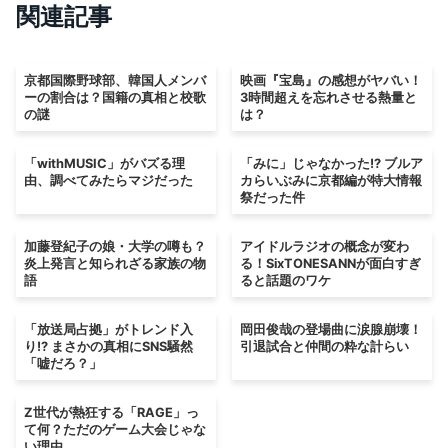
関連記事
京都国際野球部、韓国人メンバ
映画『宝島』の感想がヤバい！
ーの割合は？国籍の真相と校歌
3時間超えを忘れさせる熱量と
の謎
は？
「withMUSIC」がバズる理
「みに」じゃなかった!? ブルア
由、調べてみたらマジだった
カらいぶみに京都編が特大情報
祭だった件
加藤登紀子の娘・大学の噂も？
アイドルラジオの概念が変わ
炎上発言と知られざる家族の物
る！SixTONESANNが面白すぎ
語
ると話題のワケ
「放送局占拠」がトレンド入
岡田俊哉の登場曲に涙腺崩壊！
り!? まさかの真相にSNS騒然
引退試合と仲間の粋な計らい
「嘘だろ？」
Z世代が熱狂する「RAGE」っ
て何？ただのゲーム大会じゃな
い理由