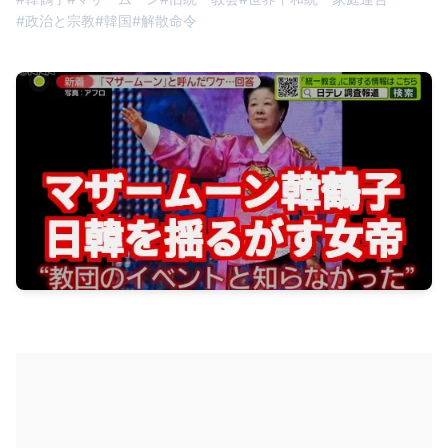
#
政治と宗教
#
韓国
#
解散命令