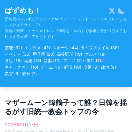
Skip
ばずめも！
to
content
新時代のシンギュラリティクAIパワードトレンドニュースキュレーショ
ンメディアサイト(?)
話題の最新ニュースやトレンド情報を、AIの力で素早く分かりやすくお
届けするメディアサイトです
芸能
(
92
)
エンタメ
(
47
)
スポーツ
(
44
)
ライフスタイル
(
38
)
イベント
(
35
)
甲子園
(
20
)
高校野球
(
19
)
グルメ
(
18
)
番組
(
16
)
結婚
(
13
)
音楽
(
13
)
アニメ
(
12
)
事件
(
11
)
キャラクター
(
10
)
ゲーム
(
10
)
経済
(
10
)
交通
(
9
)
政治
(
9
)
災害
(
9
)
教育
(
7
)
マザームーン韓鶴子って誰？日韓を揺
るがす旧統一教会トップの今
2025年9月17日
—
#
韓鶴子
#
マザームーン
#
旧統一教会
#
世界平和統一家庭連合