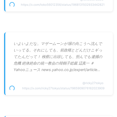
https://x.com/toko56012356/status/1968131502933442821
いよいよだな。マザームーンが塀の向こうへ沈んで
いってる。それにしても、前政権とどんだけニギっ
てたんだって！ 検察に出頭しても、拒んでも逮捕の
危機 絶体絶命の統一教会の韓鶴子総裁 辺真一 ＃
Yahooニュース news.yahoo.co.jp/expert/article…
@
ricky27tokyo
https://x.com/ricky27tokyo/status/1965909076162023909