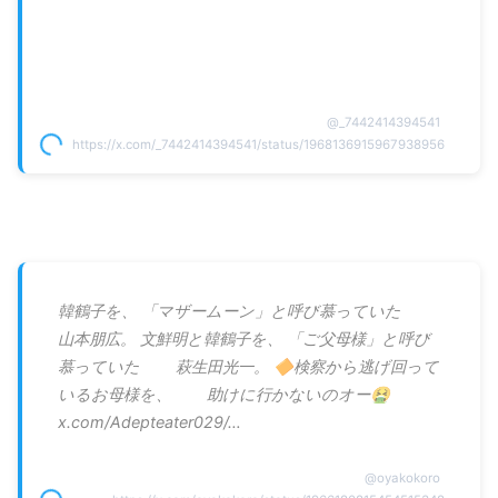
@
_7442414394541
https://x.com/_7442414394541/status/1968136915967938956
韓鶴子を、 「マザームーン」と呼び慕っていた
山本朋広。 文鮮明と韓鶴子を、 「ご父母様」と呼び
慕っていた 萩生田光一。 🔶検察から逃げ回って
いるお母様を、 助けに行かないのオー🤮
x.com/Adepteater029/…
@
oyakokoro