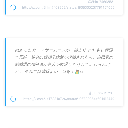
@
Shin17469858
https://x.com/Shin17469858/status/1968065237791457655
ぬかったわ マザームーンが 捕まりそう もし韓国
で旧統一協会の韓鶴子総裁が逮捕されたら、自民党の
総裁選の候補者が何人か辞退したりして。しらんけ
ど。 それでは皆様よい一日を！🙇‍♂️☺️
@
JKT68719726
https://x.com/JKT68719726/status/1967330544691413449