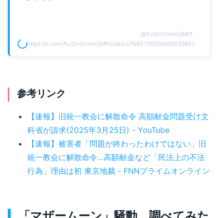
@
fLcDrrzVnmOjMPt
https://x.com/fLcDrrzVnmOjMPt/status/1965758500606533853
参考リンク
【速報】旧統一教会に解散命令 高額献金問題受け文
科省が請求(2025年3月25日) - YouTube
【速報】被害者「問題が終わったわけではない」旧
統一教会に解散命令…高額献金など「民法上の不法
行為」理由は初 東京地裁 - FNNプライムオンライン
「マザームーン」騒動、調べてみた