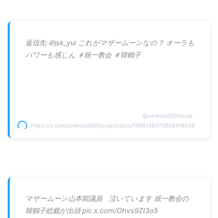
返信先:＠jsk_yui これがマザームーンなの？ オーラも
パワーも感じん ＃統一教会 ＃韓鶴子
@
umeda0000yuya
https://x.com/umeda0000yuya/status/1968138370808418538
マザームーン山本前議員 泣いています 統一教会の
韓鶴子総裁が出頭 pic.x.com/Ohvs9ZI3o5