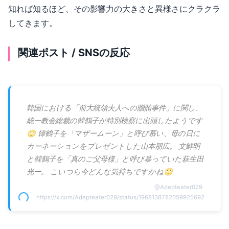
知れば知るほど、その影響力の大きさと異様さにクラクラ
してきます。
関連ポスト / SNSの反応
韓国における「前大統領夫人への贈賄事件」に関し、
統一教会総裁の韓鶴子が特別検察に出頭したようです
🙄 韓鶴子を「マザームーン」と呼び慕い、母の日に
カーネーションをプレゼントした山本朋広。 文鮮明
と韓鶴子を「真のご父母様」と呼び慕っていた萩生田
光一。 こいつら今どんな気持ちですかね🙄
@
Adepteater029
https://x.com/Adepteater029/status/1968138782059925692