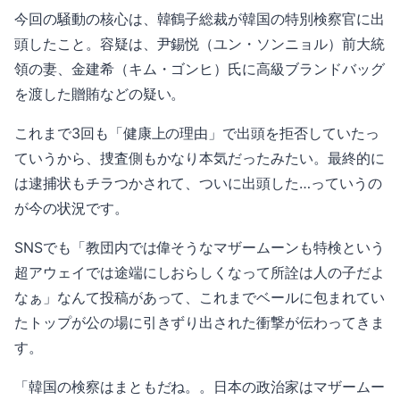
今回の騒動の核心は、韓鶴子総裁が韓国の特別検察官に出
頭したこと。容疑は、尹錫悦（ユン・ソンニョル）前大統
領の妻、金建希（キム・ゴンヒ）氏に高級ブランドバッグ
を渡した贈賄などの疑い。
これまで3回も「健康上の理由」で出頭を拒否していたっ
ていうから、捜査側もかなり本気だったみたい。最終的に
は逮捕状もチラつかされて、ついに出頭した…っていうの
が今の状況です。
SNSでも「教団内では偉そうなマザームーンも特検という
超アウェイでは途端にしおらしくなって所詮は人の子だよ
なぁ」なんて投稿があって、これまでベールに包まれてい
たトップが公の場に引きずり出された衝撃が伝わってきま
す。
「韓国の検察はまともだね。。日本の政治家はマザームー