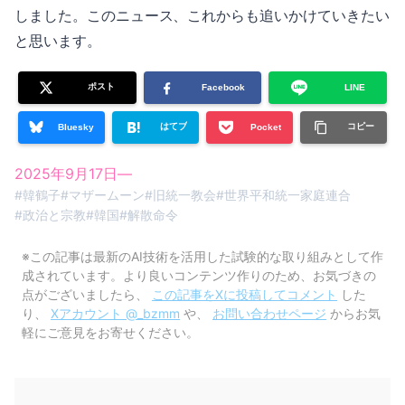
しました。このニュース、これからも追いかけていきたい
と思います。
ポスト
Facebook
LINE
はてブ
コピー
Bluesky
Pocket
2025年9月17日
—
#
韓鶴子
#
マザームーン
#
旧統一教会
#
世界平和統一家庭連合
#
政治と宗教
#
韓国
#
解散命令
※この記事は最新のAI技術を活用した試験的な取り組みとして作
成されています。より良いコンテンツ作りのため、お気づきの
点がございましたら、
この記事をXに投稿してコメント
した
り、
Xアカウント @_bzmm
や、
お問い合わせページ
からお気
軽にご意見をお寄せください。