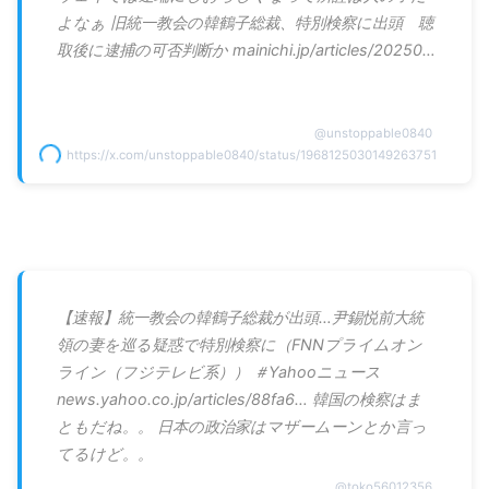
よなぁ 旧統一教会の韓鶴子総裁、特別検察に出頭 聴
取後に逮捕の可否判断か mainichi.jp/articles/20250…
@
unstoppable0840
https://x.com/unstoppable0840/status/1968125030149263751
【速報】統一教会の韓鶴子総裁が出頭…尹錫悦前大統
領の妻を巡る疑惑で特別検察に（FNNプライムオン
ライン（フジテレビ系）） ＃Yahooニュース
news.yahoo.co.jp/articles/88fa6… 韓国の検察はま
ともだね。。 日本の政治家はマザームーンとか言っ
てるけど。。
@
toko56012356