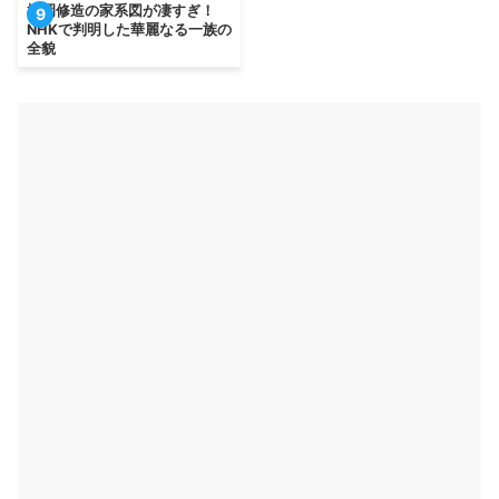
松岡修造の家系図が凄すぎ！
9
NHKで判明した華麗なる一族の
全貌