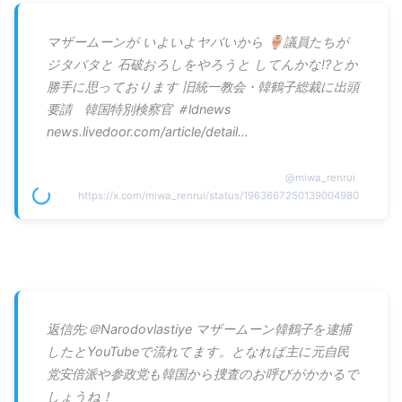
マザームーンが いよいよヤバいから 🏺議員たちが
ジタバタと 石破おろしをやろうと してんかな⁉️とか
勝手に思っております 旧統一教会・韓鶴子総裁に出頭
要請 韓国特別検察官 ＃ldnews
news.livedoor.com/article/detail…
@
miwa_renrui
https://x.com/miwa_renrui/status/1963667250139004980
返信先:＠Narodovlastiye マザームーン韓鶴子を逮捕
したとYouTubeで流れてます。となれば主に元自民
党安倍派や参政党も韓国から捜査のお呼びがかかるで
しょうね！