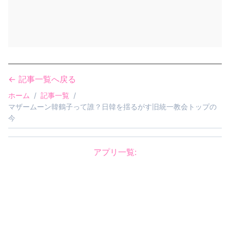
← 記事一覧へ戻る
ホーム
/
記事一覧
/
マザームーン韓鶴子って誰？日韓を揺るがす旧統一教会トップの
今
アプリ一覧:
怖がらせましょう！ジェネレーター
AGOMIKADO
/
創造神ジェネレーター
/
ハンドサイン画像ジェネレーター
©
2025
by
ばずめも！
. All rights reserved.