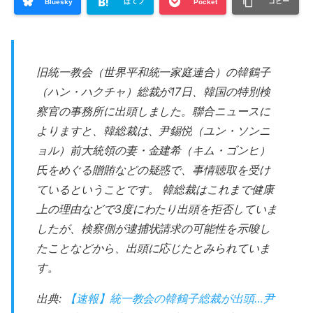
はてブ
コピー
Bluesky
Pocket
旧統一教会（世界平和統一家庭連合）の韓鶴子
（ハン・ハクチャ）総裁が17日、韓国の特別検
察官の事務所に出頭しました。聯合ニュースに
よりますと、韓総裁は、尹錫悦（ユン・ソンニ
ョル）前大統領の妻・金建希（キム・ゴンヒ）
氏をめぐる贈賄などの疑惑で、事情聴取を受け
ているということです。 韓総裁はこれまで健康
上の理由などで3度にわたり出頭を拒否していま
したが、検察側が逮捕状請求の可能性を示唆し
たことなどから、出頭に応じたとみられていま
す。
出典:
【速報】統一教会の韓鶴子総裁が出頭…尹