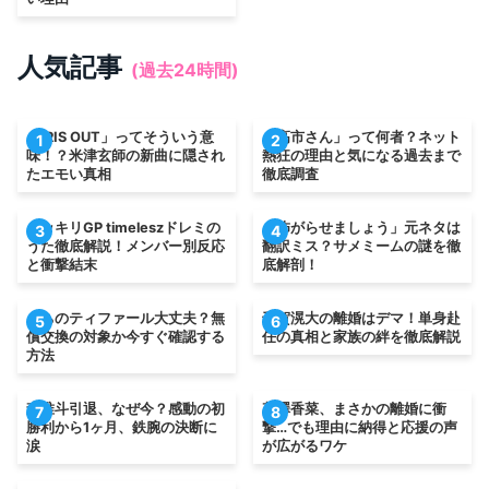
人気記事
(過去24時間)
「IRIS OUT」ってそういう意
「高市さん」って何者？ネット
1
2
味！？米津玄師の新曲に隠され
熱狂の理由と気になる過去まで
たエモい真相
徹底調査
ドッキリGP timeleszドレミの
「怖がらせましょう」元ネタは
3
4
うた徹底解説！メンバー別反応
翻訳ミス？サメミームの謎を徹
と衝撃結末
底解剖！
うちのティファール大丈夫？無
千賀滉大の離婚はデマ！単身赴
5
6
償交換の対象か今すぐ確認する
任の真相と家族の絆を徹底解説
方法
森唯斗引退、なぜ今？感動の初
花澤香菜、まさかの離婚に衝
7
8
勝利から1ヶ月、鉄腕の決断に
撃…でも理由に納得と応援の声
涙
が広がるワケ