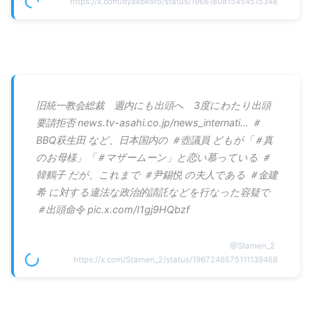
https://x.com/oyakokoro/status/1966180815454515348
旧統一教会総裁 週内にも出頭へ 3度にわたり出頭
要請拒否 news.tv-asahi.co.jp/news_internati… ＃
BBQ萩生田 など、日本国内の ＃壺議員 どもが「＃真
のお母様」「＃マザームーン」と恋い慕っている ＃
韓鶴子 だが、これまで ＃尹錫悦 の夫人である ＃金建
希 に対する違法な政治的請託などを行なった容疑で
＃出頭命令 pic.x.com/I1gj9HQbzf
@
Stamen_2
https://x.com/Stamen_2/status/1967246575111139468