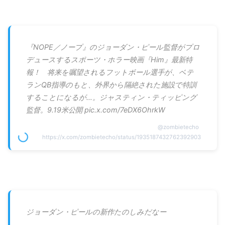
『NOPE／ノープ』のジョーダン・ピール監督がプロ
デュースするスポーツ・ホラー映画『Him』最新特
報！ 将来を嘱望されるフットボール選手が、ベテ
ランQB指導のもと、外界から隔絶された施設で特訓
することになるが…。ジャスティン・ティッピング
監督。9.19米公開 pic.x.com/7eDX6OhrkW
@
zombietecho
https://x.com/zombietecho/status/1935187432762392903
ジョーダン・ピールの新作たのしみだなー