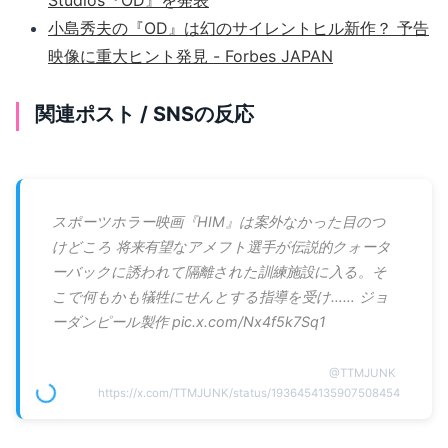
小島秀夫の『OD』は幻のサイレントヒル新作？ 予告
映像に重大ヒント発見 - Forbes JAPAN
関連ポスト / SNSの反応
スポーツホラー映画『HIM』は案外なかった目のつ
けどころ 将来有望なアメフト選手が伝説的クォータ
ーバックに誘われて隔離された訓練施設に入る。そ
こで何もかも犠牲にせんとする指導を受け…… ジョ
ーダンピール製作 pic.x.com/Nx4f5k7Sq1
@
TTMJUNK
https://x.com/TTMJUNK/status/1936454135907508454