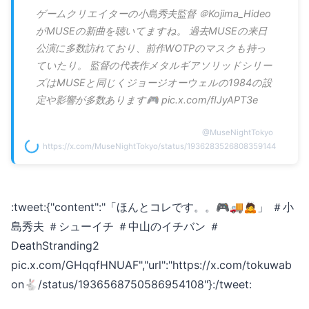
ゲームクリエイターの小島秀夫監督 ＠Kojima_Hideo
がMUSEの新曲を聴いてますね。 過去MUSEの来日
公演に多数訪れており、前作WOTPのマスクも持っ
ていたり。 監督の代表作メタルギアソリッドシリー
ズはMUSEと同じくジョージオーウェルの1984の設
定や影響が多数あります🎮 pic.x.com/fIJyAPT3e
@
MuseNightTokyo
https://x.com/MuseNightTokyo/status/1936283526808359144
:tweet:{"content":"「ほんとコレです。。🎮🚚🙇」 ＃小
島秀夫 ＃シューイチ ＃中山のイチバン ＃
DeathStranding2
pic.x.com/GHqqfHNUAF","url":"https://x.com/tokuwab
on🐇/status/1936568750586954108"}:/tweet: