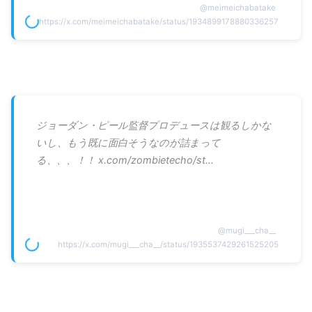
@
meimeichabatake
https://x.com/meimeichabatake/status/1934899178880336257
ジョーダン・ピール監督プロデュースは観るしかな
いし、もう既に面白そうなのが詰まって
る、、、！！ x.com/zombietecho/st…
@
mugi___cha__
https://x.com/mugi___cha__/status/1935537429261525205