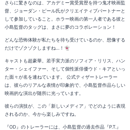
さらに驚きなのは、アカデミー賞受賞歴を持つ鬼才映画監
督、ジョーダン・ピール氏がクリエイティブパートナーと
して参加していること。ホラー映画の第一人者である彼と
小島監督のタッグは、まさに夢のコラボレーション！
どんな恐怖体験が私たちを待ち受けているのか、想像する
だけでゾクゾクしますね…！👻
キャストも超豪華。若手実力派のソフィア・リリス、ハン
ター・シェイファー、そして個性派俳優ウド・キアといっ
た面々が名を連ねています。 公式ティザートレーラー
は、彼らのリアルな表情が印象的で、小島監督作品らしい
映画的な演出が随所に光っています。
彼らの演技が、この「新しいメディア」でどのように表現
されるのか、今から楽しみですね。
『OD』のトレーラーには、小島監督の過去作品『P.T.』