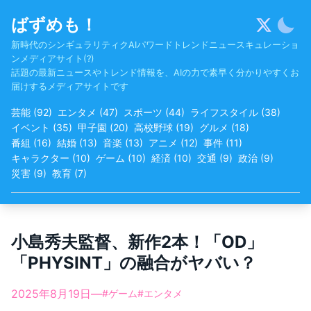
Skip
ばずめも！
to
content
新時代のシンギュラリティクAIパワードトレンドニュースキュレーショ
ンメディアサイト(?)
話題の最新ニュースやトレンド情報を、AIの力で素早く分かりやすくお
届けするメディアサイトです
芸能
(
92
)
エンタメ
(
47
)
スポーツ
(
44
)
ライフスタイル
(
38
)
イベント
(
35
)
甲子園
(
20
)
高校野球
(
19
)
グルメ
(
18
)
番組
(
16
)
結婚
(
13
)
音楽
(
13
)
アニメ
(
12
)
事件
(
11
)
キャラクター
(
10
)
ゲーム
(
10
)
経済
(
10
)
交通
(
9
)
政治
(
9
)
災害
(
9
)
教育
(
7
)
小島秀夫監督、新作2本！「OD」
「PHYSINT」の融合がヤバい？
2025年8月19日
—
#
ゲーム
#
エンタメ