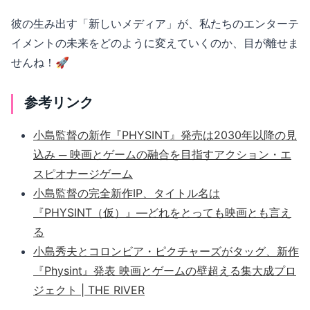
彼の生み出す「新しいメディア」が、私たちのエンターテ
イメントの未来をどのように変えていくのか、目が離せま
せんね！🚀
参考リンク
小島監督の新作『PHYSINT』発売は2030年以降の見
込み ─ 映画とゲームの融合を目指すアクション・エ
スピオナージゲーム
小島監督の完全新作IP、タイトル名は
『PHYSINT（仮）』―どれをとっても映画とも言え
る
小島秀夫とコロンビア・ピクチャーズがタッグ、新作
『Physint』発表 映画とゲームの壁超える集大成プロ
ジェクト | THE RIVER