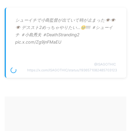
シューイチで小島監督が出ていて時が止まった👁️👁️
👁️ デススト2めっちゃやりたい…🥹‼️‼️ ＃シューイ
チ ＃小島秀夫 ＃DeathStranding2
pic.x.com/Zg9jnFMaEU
@
ISAGOTHIC
https://x.com/ISAGOTHIC/status/1936571082485703123