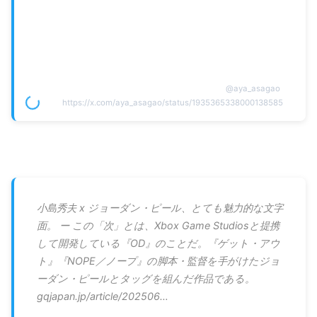
@
aya_asagao
https://x.com/aya_asagao/status/1935365338000138585
小島秀夫 x ジョーダン・ピール、とても魅力的な文字
面。 ー この「次」とは、Xbox Game Studiosと提携
して開発している『OD』のことだ。『ゲット・アウ
ト』『NOPE／ノープ』の脚本・監督を手がけたジョ
ーダン・ピールとタッグを組んだ作品である。
gqjapan.jp/article/202506…