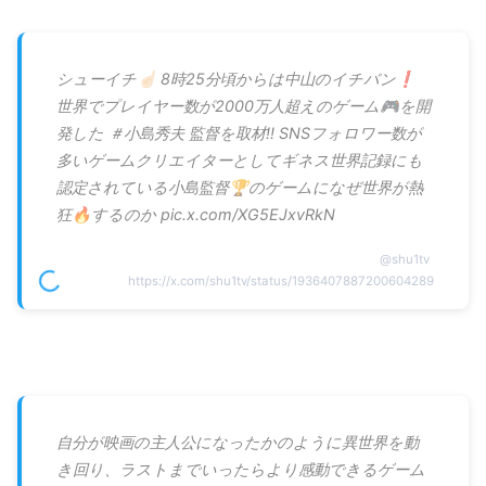
シューイチ☝🏻 8時25分頃からは中山のイチバン❗️
世界でプレイヤー数が2000万人超えのゲーム🎮を開
発した ＃小島秀夫 監督を取材‼️ SNSフォロワー数が
多いゲームクリエイターとしてギネス世界記録にも
認定されている小島監督🏆のゲームになぜ世界が熱
狂🔥するのか pic.x.com/XG5EJxvRkN
@
shu1tv
https://x.com/shu1tv/status/1936407887200604289
自分が映画の主人公になったかのように異世界を動
き回り、ラストまでいったらより感動できるゲーム