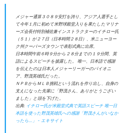
メジャー通算３０８９安打を誇り、アジア人選手とし
て今年１月に初めて米野球殿堂入りを果たしたマリナ
ーズ会長付特別補佐兼インストラクターのイチロー氏
（５１）が２７日（日本時間２８日）、米ニューヨー
ク州クーパーズタウンで表彰式典に出席。
日本時間午前６時９分から２８分までの１９分間、英
語によるスピーチを披露した。 唯一、日本語で感謝
を伝えたのは日本人メジャーリーガーのパイオニ
ア、野茂英雄氏だった。
ＮＰＢからＭＬＢ挑戦という流れを作り出し、自身の
支えになった先輩に「野茂さん、ありがとうござい
ました」と頭を下げた。
出典:
イチロー氏が米殿堂式典で英語スピーチ 唯一日
本語を使った野茂英雄氏への感謝「野茂さんがいなか
ったら…」 - エキサイト