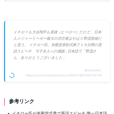
イチローも大谷翔平も英雄（ヒーロー）だけど、日本
人メジャーリーガー最大の功労者はやはり野茂英雄だ
と思う。 イチロー氏、米殿堂表彰式典で１９分間の英
語スピーチ 弓子夫人への感謝…日本語で「野茂さ
ん、ありがとうございました」
@
tokyojoku
https://x.com/tokyojoku/status/1949724851943735726
参考リンク
イチロー氏が米殿堂式典で英語スピーチ 唯一日本語