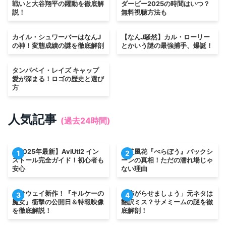
戦いと大谷翔平の躍動を徹底解
ダービー2025の時間はいつ？
説！
無料視聴方法も
カイル・シュワーバーはなんJ
【なんJ騒然】カル・ローリー
の神！変態成績の謎を徹底解剖
とかいう謎の最強捕手、爆誕！
タンパベイ・レイズ キャップ
愛が深まる！ロゴの歴史と選び
方
人気記事
(過去24時間)
【2025年最新】AviUtl2 イン
小芝風花『べらぼう』バックシ
1
2
ストール完全ガイド！初心者も
ーンの真相！ただの濡れ場じゃ
安心
ない理由
ハサウェイ新作！『キルケーの
「怖がらせましょう」元ネタは
3
4
魔女』衝撃の公開日＆特報映像
翻訳ミス？サメミームの謎を徹
を徹底解説！
底解剖！