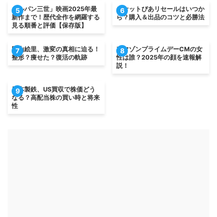
「ルパン三世」映画2025年最
チケットぴあリセールはいつか
5
6
新作まで！歴代全作を網羅する
ら？購入＆出品のコツと必勝法
見る順番と評価【保存版】
岡山絵里、激変の真相に迫る！
アマゾンプライムデーCMの女
7
8
整形？痩せた？復活の軌跡
性は誰？2025年の顔を速報解
説！
日本製鉄、US買収で株価どう
9
なる？高配当株の買い時と将来
性