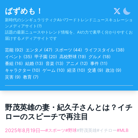
Skip
ばずめも！
to
content
新時代のシンギュラリティクAIパワードトレンドニュースキュレーショ
ンメディアサイト(?)
話題の最新ニュースやトレンド情報を、AIの力で素早く分かりやすくお
届けするメディアサイトです
芸能
(
92
)
エンタメ
(
47
)
スポーツ
(
44
)
ライフスタイル
(
38
)
イベント
(
35
)
甲子園
(
20
)
高校野球
(
19
)
グルメ
(
18
)
番組
(
16
)
結婚
(
13
)
音楽
(
13
)
アニメ
(
12
)
事件
(
11
)
キャラクター
(
10
)
ゲーム
(
10
)
経済
(
10
)
交通
(
9
)
政治
(
9
)
災害
(
9
)
教育
(
7
)
野茂英雄の妻・紀久子さんとは？イチ
ローのスピーチで再注目
2025年8月19日
—
#
スポーツ
#
野球
#
野茂英雄
#
イチロー
#
MLB