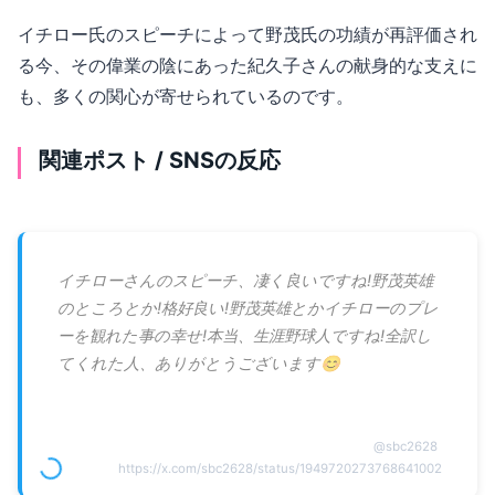
イチロー氏のスピーチによって野茂氏の功績が再評価され
る今、その偉業の陰にあった紀久子さんの献身的な支えに
も、多くの関心が寄せられているのです。
関連ポスト / SNSの反応
イチローさんのスピーチ、凄く良いですね!野茂英雄
のところとか!格好良い!野茂英雄とかイチローのプレ
ーを観れた事の幸せ!本当、生涯野球人ですね!全訳し
てくれた人、ありがとうございます😊
@
sbc2628
https://x.com/sbc2628/status/1949720273768641002