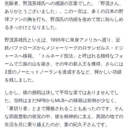
先駆者、野茂英雄氏への感謝の言葉でした。「野茂さん、
ありがとうございました」。この一言は、多くの日本の野
球ファンの胸を打ち、野茂氏の功績を改めて世に知らしめ
るきっかけとなりました。
野茂英雄氏といえば、1995年に単身アメリカへ渡り、近
鉄バファローズからメジャーリーグのロサンゼルス・ドジ
ャースへ移籍。「トルネード投法」と呼ばれる独特なフォ
ームで三振の山を築き、その年の新人王を獲得、さらには
2度のノーヒットノーランを達成するなど、輝かしい功績
を残しました。
しかし、彼の挑戦は決して平坦な道ではありませんでし
た。当時はまだNPBからMLBへの移籍は前例が少なく、
「裏切り者」とまで揶揄されることもあったのです。そん
な四面楚歌の状況の中、彼を精神的に支え、異国の地での
生活を共に乗り越えたのが、妻の紀久子さんです。