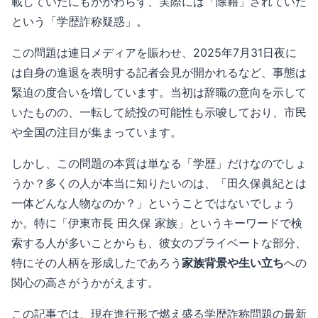
載していたにもかかわらず、実際には「除籍」されていた
という「学歴詐称疑惑」。
この問題は連日メディアを賑わせ、2025年7月31日夜に
は自身の進退を表明する記者会見が開かれるなど、事態は
緊迫の度合いを増しています。当初は辞職の意向を示して
いたものの、一転して続投の可能性も示唆しており、市民
や全国の注目が集まっています。
しかし、この問題の本質は単なる「学歴」だけなのでしょ
うか？多くの人が本当に知りたいのは、「田久保眞紀とは
一体どんな人物なのか？」ということではないでしょう
か。特に「伊東市長 田久保 家族」というキーワードで検
索する人が多いことからも、彼女のプライベートな部分、
特にその人柄を形成したであろう
家族背景や生い立ち
への
関心の高さがうかがえます。
この記事では、現在進行形で燃え盛る学歴詐称問題の最新