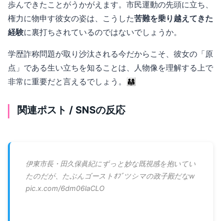
歩んできたことがうかがえます。市民運動の先頭に立ち、
権力に物申す彼女の姿は、こうした
苦難を乗り越えてきた
経験
に裏打ちされているのではないでしょうか。
学歴詐称問題が取り沙汰される今だからこそ、彼女の「原
点」である生い立ちを知ることは、人物像を理解する上で
非常に重要だと言えるでしょう。👨‍👩‍👧
関連ポスト / SNSの反応
伊東市長・田久保眞紀にずっと妙な既視感を抱いてい
たのだが、たぶんゴーストｵﾌﾞツシマの政子殿だなw
pic.x.com/6dm06laCLO