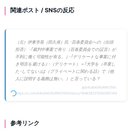
関連ポスト / SNSの反応
（元）伊東市長（田久保）氏 ･百条委員会への（出頭
拒否） ･｢裁判中事案で有り（百条委員会での証言）が
不利に働く可能性が有る。｣ ･｢デリケートな事案に付
き明言を避ける｣ ･（デリケート）＝｢大学を（卒業し
た･してない｣は（プライベートに関わる話）で（他
人に説明する義務は無い。）と言っている？
@
b4iz84GRoRWOfXX
https://x.com/b4iz84GRoRWOfXX/status/1948383310083961164
参考リンク