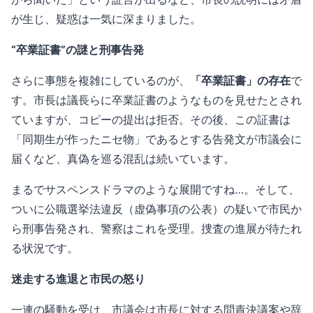
が生じ、疑惑は一気に深まりました。
“卒業証書”の謎と刑事告発
さらに事態を複雑にしているのが、
「卒業証書」の存在
で
す。市長は議長らに卒業証書のようなものを見せたとされ
ていますが、コピーの提出は拒否。その後、この証書は
「同期生が作ったニセ物」であるとする告発文が市議会に
届くなど、真偽を巡る混乱は続いています。
まるでサスペンスドラマのような展開ですね…。そして、
ついに公職選挙法違反（虚偽事項の公表）の疑いで市民か
ら刑事告発され、警察はこれを受理。捜査の進展が待たれ
る状況です。
迷走する進退と市民の怒り
一連の騒動を受け、市議会は市長に対する問責決議案や辞