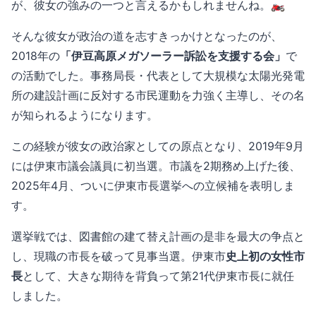
が、彼女の強みの一つと言えるかもしれませんね。🏍️
そんな彼女が政治の道を志すきっかけとなったのが、
2018年の
「伊豆高原メガソーラー訴訟を支援する会」
で
の活動でした。事務局長・代表として大規模な太陽光発電
所の建設計画に反対する市民運動を力強く主導し、その名
が知られるようになります。
この経験が彼女の政治家としての原点となり、2019年9月
には伊東市議会議員に初当選。市議を2期務め上げた後、
2025年4月、ついに伊東市長選挙への立候補を表明しま
す。
選挙戦では、図書館の建て替え計画の是非を最大の争点と
し、現職の市長を破って見事当選。伊東市
史上初の女性市
長
として、大きな期待を背負って第21代伊東市長に就任
しました。