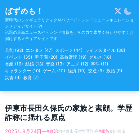
Skip
ばずめも！
to
content
新時代のシンギュラリティクAIパワードトレンドニュースキュレーショ
ンメディアサイト(?)
話題の最新ニュースやトレンド情報を、AIの力で素早く分かりやすくお
届けするメディアサイトです
芸能
(
92
)
エンタメ
(
47
)
スポーツ
(
44
)
ライフスタイル
(
38
)
イベント
(
35
)
甲子園
(
20
)
高校野球
(
19
)
グルメ
(
18
)
番組
(
16
)
結婚
(
13
)
音楽
(
13
)
アニメ
(
12
)
事件
(
11
)
キャラクター
(
10
)
ゲーム
(
10
)
経済
(
10
)
交通
(
9
)
政治
(
9
)
災害
(
9
)
教育
(
7
)
伊東市長田久保氏の家族と素顔。学歴
詐称に揺れる原点
2025年8月24日
—
#
政治
#
伊東市長
#
学歴詐称
#
家族
#
伊東市