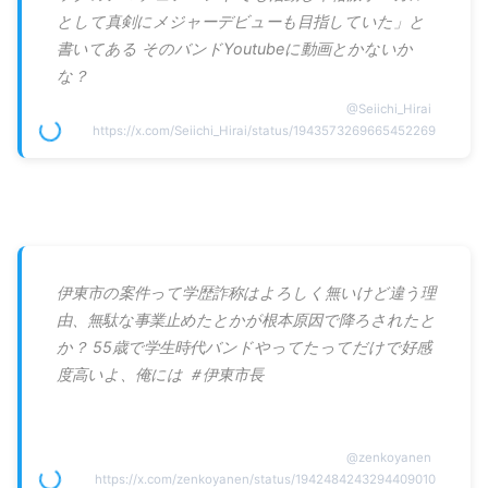
として真剣にメジャーデビューも目指していた」と
書いてある そのバンドYoutubeに動画とかないか
な？
@
Seiichi_Hirai
https://x.com/Seiichi_Hirai/status/1943573269665452269
伊東市の案件って学歴詐称はよろしく無いけど違う理
由、無駄な事業止めたとかが根本原因で降ろされたと
か？ 55歳で学生時代バンドやってたってだけで好感
度高いよ、俺には ＃伊東市長
@
zenkoyanen
https://x.com/zenkoyanen/status/1942484243294409010