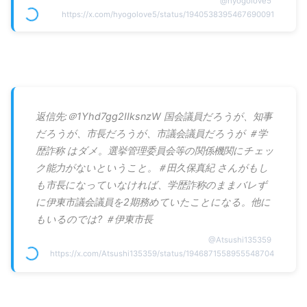
@
hyogolove5
https://x.com/hyogolove5/status/1940538395467690091
返信先:＠1Yhd7gg2IIksnzW 国会議員だろうが、知事
だろうが、市長だろうが、市議会議員だろうが ＃学
歴詐称 はダメ。選挙管理委員会等の関係機関にチェッ
ク能力がないということ。＃田久保真紀 さんがもし
も市長になっていなければ、学歴詐称のままバレず
に伊東市議会議員を2期務めていたことになる。他に
もいるのでは? ＃伊東市長
@
Atsushi135359
https://x.com/Atsushi135359/status/1946871558955548704