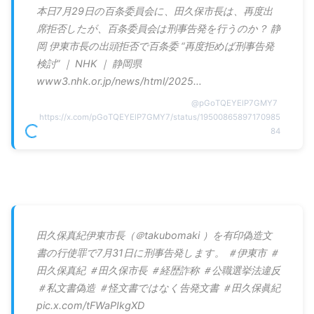
本日7月29日の百条委員会に、田久保市長は、再度出
席拒否したが、百条委員会は刑事告発を行うのか？ 静
岡 伊東市長の出頭拒否で百条委 “再度拒めば刑事告発
検討” ｜ NHK ｜ 静岡県
www3.nhk.or.jp/news/html/2025…
@
pGoTQEYElP7GMY7
https://x.com/pGoTQEYElP7GMY7/status/19500865897170985
84
田久保真紀伊東市長（＠takubomaki ）を有印偽造文
書の行使罪で7月31日に刑事告発します。 ＃伊東市 ＃
田久保真紀 ＃田久保市長 ＃経歴詐称 ＃公職選挙法違反
＃私文書偽造 ＃怪文書ではなく告発文書 ＃田久保眞紀
pic.x.com/tFWaPIkgXD