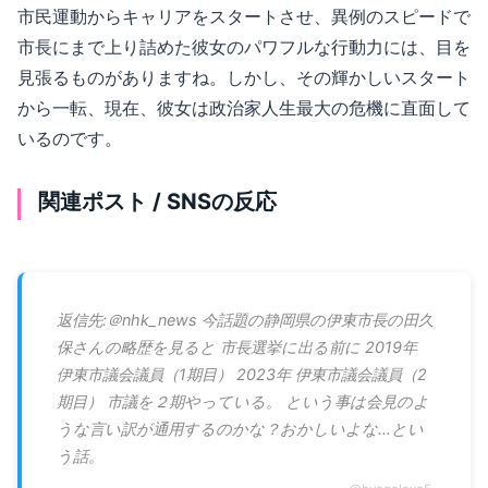
市民運動からキャリアをスタートさせ、異例のスピードで
市長にまで上り詰めた彼女のパワフルな行動力には、目を
見張るものがありますね。しかし、その輝かしいスタート
から一転、現在、彼女は政治家人生最大の危機に直面して
いるのです。
関連ポスト / SNSの反応
返信先:＠nhk_news 今話題の静岡県の伊東市長の田久
保さんの略歴を見ると 市長選挙に出る前に 2019年
伊東市議会議員（1期目） 2023年 伊東市議会議員（2
期目） 市議を２期やっている。 という事は会見のよ
うな言い訳が通用するのかな？おかしいよな…とい
う話。