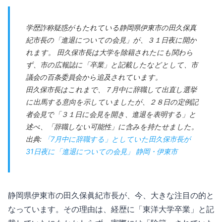
学歴詐称疑惑がもたれている静岡県伊東市の田久保真
紀市長の「進退についての会見」が、３１日夜に開か
れます。 田久保市長は大学を除籍されたにも関わら
ず、市の広報誌に「卒業」と記載したなどとして、市
議会の百条委員会から追及されています。
田久保市長はこれまで、７月中に辞職して出直し選挙
に出馬する意向を示していましたが、２８日の定例記
者会見で「３１日に会見を開き、進退を表明する」と
述べ、「辞職しない可能性」に含みを持たせました。
出典:
「7月中に辞職する」としていた田久保市長が
31日夜に「進退についての会見」 静岡・伊東市
静岡県伊東市の田久保眞紀市長が、今、大きな注目の的と
なっています。その理由は、経歴に「東洋大学卒業」と記