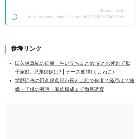
@
parohiroshi
https://x.com/parohiroshi/status/1949723808879030544
参考リンク
田久保真紀の両親・生い立ちまとめ!父との死別で母
子家庭…兄弟姉妹は? | ナース熊猫(くまねこ)
学歴詐称の田久保眞紀市長とは誰で何者？経歴は？結
婚・子供の有無・家族構成まで徹底調査