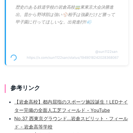
歴史のある鉄道学校の岩倉高校🚃東東京大会決勝進
出。昔から野球部は強い⚾相手は強豪だけど勝って
甲子園に行ってほしいな。出発進行‼️💨
@
sun1122san
https://x.com/sun1122san/status/1949018242028368067
参考リンク
【岩倉高校】都内屈指のスポーツ施設誕生！LEDナイ
ター完備の全面人工芝フィールド - YouTube
No.37 西東京グラウンド…岩倉スピリット・フィール
ド - 岩倉高等学校