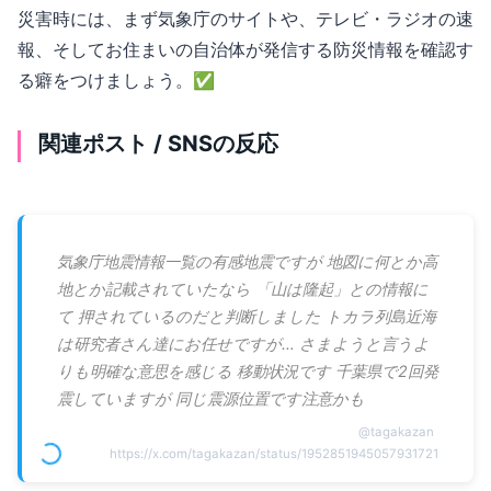
災害時には、まず気象庁のサイトや、テレビ・ラジオの速
報、そしてお住まいの自治体が発信する防災情報を確認す
る癖をつけましょう。✅
関連ポスト / SNSの反応
気象庁地震情報一覧の有感地震ですが 地図に何とか高
地とか記載されていたなら 「山は隆起」との情報に
て 押されているのだと判断しました トカラ列島近海
は研究者さん達にお任せですが… さまようと言うよ
りも明確な意思を感じる 移動状況です 千葉県で2回発
震していますが 同じ震源位置です注意かも
@
tagakazan
https://x.com/tagakazan/status/1952851945057931721