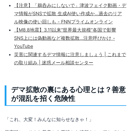
【注意】「鵜呑みにしないで」津波フェイク動画・デ
マ情報がSNSで拡散 生成AI使い作成か…過去のリア
ル映像の使い回しも - FNNプライムオンライン
【M8.8地震】3.11以来“世界最大規模”各国で影響
SNS上には偽動画など複数拡散…注意呼びかけ -
YouTube
災害に関連するデマ情報に注意しましょう | これまで
の取り組み | 迷惑メール相談センター
デマ拡散の裏にある心理とは？善意
が混乱を招く危険性
「これ、大変！みんなに知らせなきゃ！」