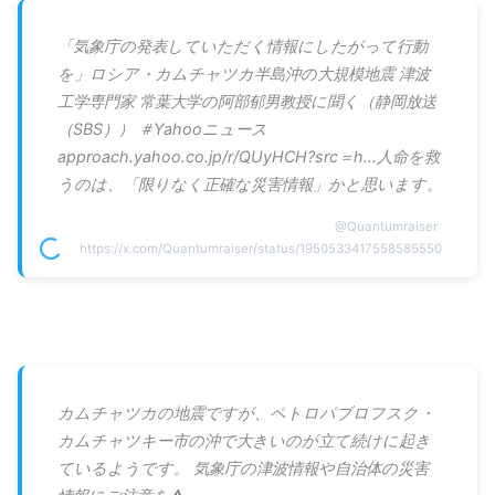
「気象庁の発表していただく情報にしたがって行動
を」ロシア・カムチャツカ半島沖の大規模地震 津波
工学専門家 常葉大学の阿部郁男教授に聞く（静岡放送
（SBS）） ＃Yahooニュース
approach.yahoo.co.jp/r/QUyHCH?src＝h…人命を救
うのは、「限りなく正確な災害情報」かと思います。
@
Quantumraiser
https://x.com/Quantumraiser/status/1950533417558585550
カムチャツカの地震ですが、ペトロパブロフスク・
カムチャツキー市の沖で大きいのが立て続けに起き
ているようです。 気象庁の津波情報や自治体の災害