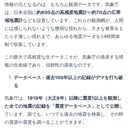
情報の元となるのは、もちろん観測データです。気象庁
は、日本全国に
約800点の高感度地震計
や
約70点の広帯
域地震計
などを設置しています。これらの観測網が、人間
には感じられないような微弱な揺れから、大きな被害をも
たらす激しい揺れまで、あらゆる地震データを24時間体
制で収集しています。
この膨大で高精度な生データこそが、気象庁の発表する情
報の生命線であり、信頼性の源泉なのです。
データベース - 過去100年以上の記録がデマを打ち破
る
気象庁は、
1919年（大正8年）以降に震度1以上を観測し
た全ての地震の記録を「震度データベース」として公開
し
ています。誰でも、いつでも過去の地震を検索し、その時
の震源や震度を調べることができます。