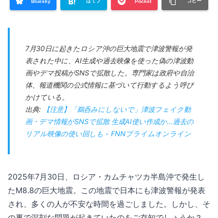
はてブ
コピー
Bluesky
Pocket
7月30日に起きたロシア沖の巨大地震で津波警報が発
表された中に、AI生成や過去映像を使った偽の津波動
画やデマ投稿がSNSで拡散した。専門家は政府や自治
体、報道機関の公式情報に基づいて行動するよう呼び
かけている。
出典:
【注意】「鵜呑みにしないで」津波フェイク動
画・デマ情報がSNSで拡散 生成AI使い作成か…過去の
リアル映像の使い回しも - FNNプライムオンライン
2025年7月30日、ロシア・カムチャツカ半島沖で発生し
たM8.8の巨大地震。この地震で日本にも津波警報が発表
され、多くの人が不安な時間を過ごしました。しかし、そ
の裏で深刻な問題が起きていたのをご存知でしょうか？