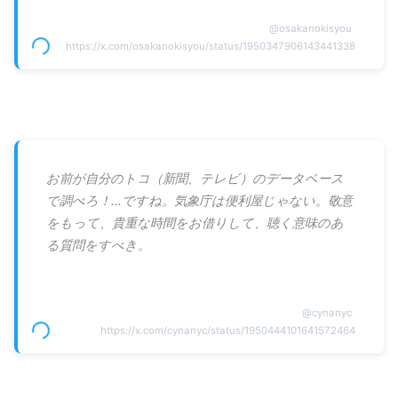
@
osakanokisyou
https://x.com/osakanokisyou/status/1950347906143441338
お前が自分のトコ（新聞、テレビ）のデータベース
で調べろ！…ですね。気象庁は便利屋じゃない。敬意
をもって、貴重な時間をお借りして、聴く意味のあ
る質問をすべき。
@
cynanyc
https://x.com/cynanyc/status/1950444101641572464