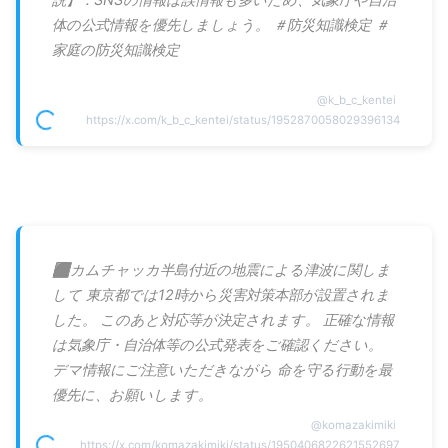
体の公式情報を優先しましょう。 ＃防災知識検定 ＃
家庭の防災知識検定
@
k_b_c_kentei
https://x.com/k_b_c_kentei/status/1952870058029396134
⬛️カムチャッカ半島付近の地震による津波に関しま
して 東京都では12時から災害対策本部が設置されま
した。 このあと対応等が決定されます。 正確な情報
は気象庁・自治体等の公式発表をご確認ください。
デマ情報にご注意いただきながら 命を守る行動を最
優先に、お願いします。
@
komazakimiki
https://x.com/komazakimiki/status/1950406822621552697