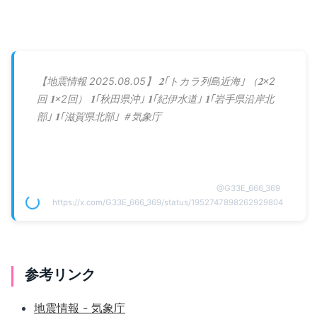
【地震情報 2025.08.05】 𝟐｢トカラ列島近海｣ （𝟐×2
回 𝟏×2回） 𝟏｢秋田県沖｣ 𝟏｢紀伊水道｣ 𝟏｢岩手県沿岸北
部｣ 𝟏｢滋賀県北部｣ ＃気象庁
@
G33E_666_369
https://x.com/G33E_666_369/status/1952747898262929804
参考リンク
地震情報 - 気象庁