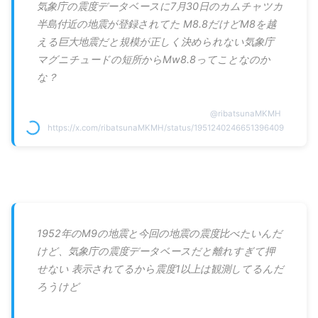
気象庁の震度データベースに7月30日のカムチャツカ
半島付近の地震が登録されてた M8.8だけどM8を越
える巨大地震だと規模が正しく決められない気象庁
マグニチュードの短所からMw8.8ってことなのか
な？
@
ribatsunaMKMH
https://x.com/ribatsunaMKMH/status/1951240246651396409
1952年のM9の地震と今回の地震の震度比べたいんだ
けど、気象庁の震度データベースだと離れすぎて押
せない 表示されてるから震度1以上は観測してるんだ
ろうけど