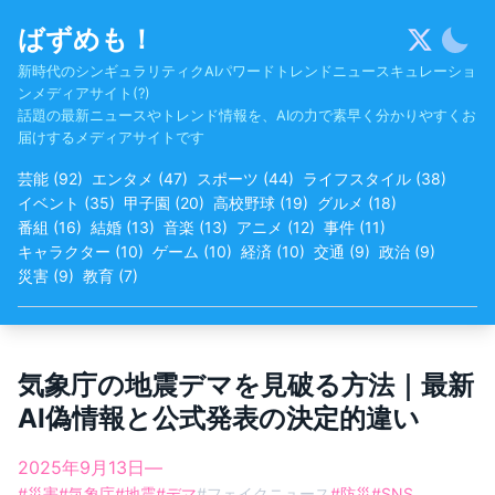
Skip
ばずめも！
to
content
新時代のシンギュラリティクAIパワードトレンドニュースキュレーショ
ンメディアサイト(?)
話題の最新ニュースやトレンド情報を、AIの力で素早く分かりやすくお
届けするメディアサイトです
芸能
(
92
)
エンタメ
(
47
)
スポーツ
(
44
)
ライフスタイル
(
38
)
イベント
(
35
)
甲子園
(
20
)
高校野球
(
19
)
グルメ
(
18
)
番組
(
16
)
結婚
(
13
)
音楽
(
13
)
アニメ
(
12
)
事件
(
11
)
キャラクター
(
10
)
ゲーム
(
10
)
経済
(
10
)
交通
(
9
)
政治
(
9
)
災害
(
9
)
教育
(
7
)
気象庁の地震デマを見破る方法｜最新
AI偽情報と公式発表の決定的違い
2025年9月13日
—
#
災害
#
気象庁
#
地震
#
デマ
#
フェイクニュース
#
防災
#
SNS