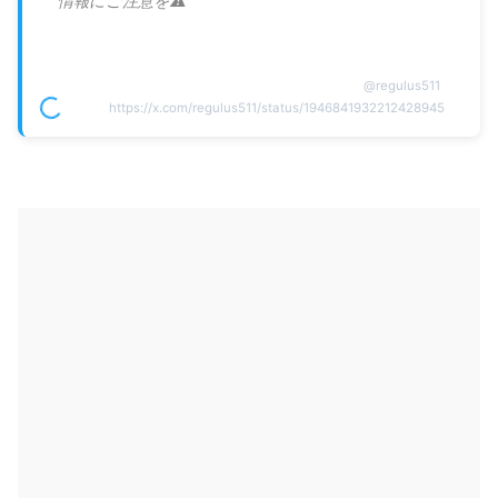
情報にご注意を⚠️
@
regulus511
https://x.com/regulus511/status/1946841932212428945