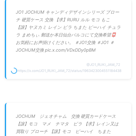
JO1 JOCHUM キャンディデザインシリーズ ブロー
チ 硬質ケース 交換 【求】RURU ルル モコ もこ
【譲】ヤヌカミ レイン ビラ ちまた ピーハイ チュラ
ラ まめちぃ 郵送か本日仙台パルコにて交換希望📮
お気軽にお声掛けください。 ＃JO1交換 ＃JO1 ＃
JOCHUM交換 pic.x.com/VDxDDy0pBM
@
JO1_RUKI_JAM_72
https://x.com/JO1_RUKI_JAM_72/status/1963423004551184438
JOCHUM ジェオチャム 交換 硬質カードケース
【譲】モコ マメ チマタ ビラ 【求】レイン又は
買取り ブローチ 【譲】モコ ピーハイ ちまた