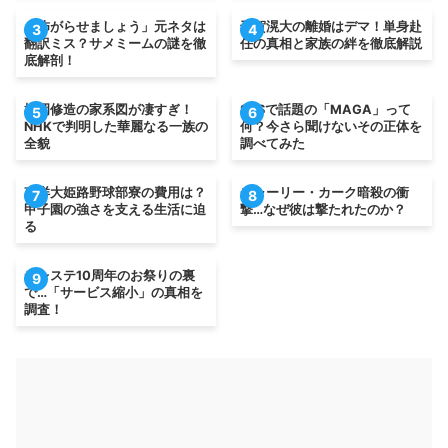
「怖がらせましょう」元ネタは
千賀滉大の離婚はデマ！単身赴
3
4
翻訳ミス？サメミームの謎を徹
任の真相と家族の絆を徹底解説
底解剖！
松岡修造の家系図が凄すぎ！
SNSで話題の「MAGA」って
5
6
NHKで判明した華麗なる一族の
何？今さら聞けないその正体を
全貌
調べてみた
東洋大姫路野球部寮の費用は？
チャーリー・カーク暗殺の衝
7
8
甲子園の強さを支える生活に迫
撃…なぜ彼は撃たれたのか？
る
デレステ10周年のお祭りの裏
9
で…「サービス縮小」の真相を
調査！