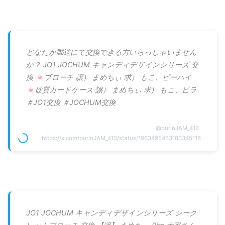
どなたか郵送にて交換できる方いらっしゃいません
か？ JO1 JOCHUM キャンディデザインシリーズ 交
換 🍬ブローチ 譲） まめちぃ 求） もこ、ピーハイ
🍬硬質カードケース 譲） まめちぃ 求） もこ、ビラ
＃JO1交換 ＃JOCHUM交換
@
purinJAM_413
https://x.com/purinJAM_413/status/1963495453183345118
JO1 JOCHUM キャンディデザインシリーズ シーク