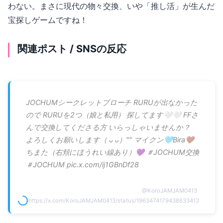
わない。まさに現代の物々交換、いや「推し活」が生んだ
宝探しゲームですね！
関連ポスト / SNSの反応
JOCHUMシークレットブローチ RURUが出なかった
ので RURUを2つ（娘と私用） 探してます🤍🤍 FFさ
んで交換してくださる方 いらっしゃいませんか？
よろしくお願いします（ ᴗ ᴗ）"" マイクン🩵Bira🤎
ちまた（右頬にほうれい線あり）💜 ＃JOCHUM交換
＃JOCHUM pic.x.com/ij1GBnDf28
@
KoroJAMJAM0413
https://x.com/KoroJAMJAM0413/status/1963474179438633413