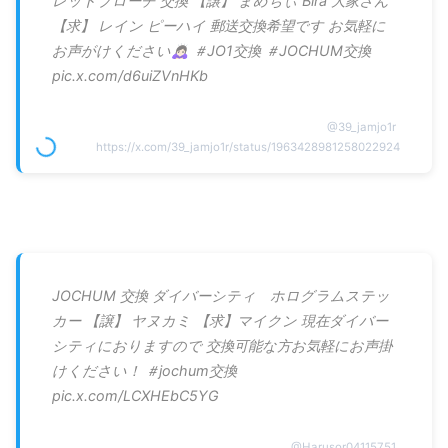
レットブローチ 交換 【譲】 まめちぃ Bira 大家さん
【求】 レイン ピーハイ 郵送交換希望です お気軽に
お声がけください🙇🏻‍♀️ ＃JO1交換 ＃JOCHUM交換
pic.x.com/d6uiZVnHKb
@
39_jamjo1r
https://x.com/39_jamjo1r/status/1963428981258022924
JOCHUM 交換 ダイバーシティ ホログラムステッ
カー 【譲】 ヤヌカミ 【求】マイクン 現在ダイバー
シティにおりますので 交換可能な方お気軽にお声掛
けください！ ＃jochum交換
pic.x.com/LCXHEbC5YG
@
Harusor04115751