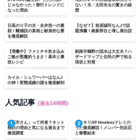
じゃなかった！善行トレンドに
ない！夫・太田光るの驚きの経
なった理由
歴
日高のり子の夫・永井浩一の素
【なぜ？】前原誠司なんJで話
顔！離婚説の真相と献身的な愛
題沸騰！維新辞任と壊し屋伝説
を徹底解説
【増量中】ファミチキ炊き込み
釧路市鶴野の冠水は大丈夫？ハ
ご飯が悪魔的うまさ！基本と裏
ザードマップと住民の声で知る
技レシピ
現状と対策
カイル・シュワーバーはなんJ
の神！変態成績の謎を徹底解剖
人気記事
(過去24時間)
「高市さん」って何者？ネット
ドッキリGP timeleszドレミの
1
2
熱狂の理由と気になる過去まで
うた徹底解説！メンバー別反応
徹底調査
と衝撃結末