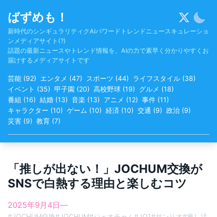
Skip
ばずめも！
to
content
新時代のシンギュラリティクAIパワードトレンドニュースキュレーショ
ンメディアサイト(?)
話題の最新ニュースやトレンド情報を、AIの力で素早く分かりやすくお
届けするメディアサイトです
芸能
(
92
)
エンタメ
(
47
)
スポーツ
(
44
)
ライフスタイル
(
38
)
イベント
(
35
)
甲子園
(
20
)
高校野球
(
19
)
グルメ
(
18
)
番組
(
16
)
結婚
(
13
)
音楽
(
13
)
アニメ
(
12
)
事件
(
11
)
キャラクター
(
10
)
ゲーム
(
10
)
経済
(
10
)
交通
(
9
)
政治
(
9
)
災害
(
9
)
教育
(
7
)
「推しが出ない！」JOCHUM交換が
SNSで白熱する理由と楽しむコツ
2025年9月4日
—
#
JOCHUM交換
#
JOCHUM
#
ジェオチャム
#
JO1
#
サンリオ
#
推し活