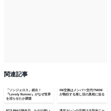
関連記事
「ソンジェロス」続出！
INI交換はメンバー交代!?MINI
『Lovely Runner』がなぜ世界
が熱狂する推し活の真相に迫る
を沼らせたか調査
BTS RMの誕生日、ただの祝い
滝沢カレンの旦那は太田光じゃ