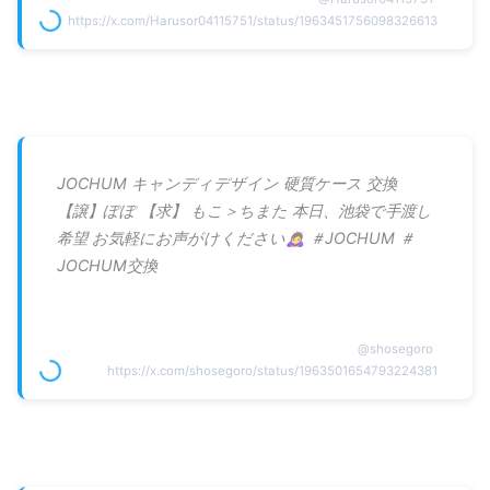
https://x.com/Harusor04115751/status/1963451756098326613
JOCHUM キャンディデザイン 硬質ケース 交換
【譲】ぽぽ 【求】 もこ＞ちまた 本日、池袋で手渡し
希望 お気軽にお声がけください🙇‍♀️ ＃JOCHUM ＃
JOCHUM交換
@
shosegoro
https://x.com/shosegoro/status/1963501654793224381