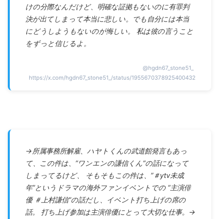
けの分際なんだけど、明確な証拠もないのに有罪判
決が出てしまって本当に悲しい。でも自分には本当
にどうしようもないのが悔しい。 私は彼の言うこと
をずっと信じるよ。
@
hgdn67_stone51_
https://x.com/hgdn67_stone51_/status/1955670378925400432
→所属事務所解雇、ハヤトくんの武道館発言もあっ
て、この件は、”ワンエンの謙信くん”の話になって
しまってるけど、 そもそもこの件は、”＃ytv未成
年”というドラマの海外ファンイベントでの ”主演俳
優 ＃上村謙信”の話だし、イベント打ち上げの席の
話。 打ち上げ参加は主演俳優にとって大切な仕事。→