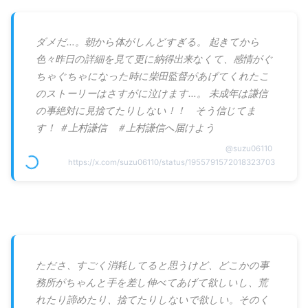
ダメだ…。朝から体がしんどすぎる。 起きてから
色々昨日の詳細を見て更に納得出来なくて、感情がぐ
ちゃぐちゃになった時に柴田監督があげてくれたこ
のストーリーはさすがに泣けます…。 未成年は謙信
の事絶対に見捨てたりしない！！ そう信じてま
す！ ＃上村謙信 ＃上村謙信へ届けよう
@
suzu06110
https://x.com/suzu06110/status/1955791572018323703
たださ、すごく消耗してると思うけど、どこかの事
務所がちゃんと手を差し伸べてあげて欲しいし、荒
れたり諦めたり、捨てたりしないで欲しい。そのく