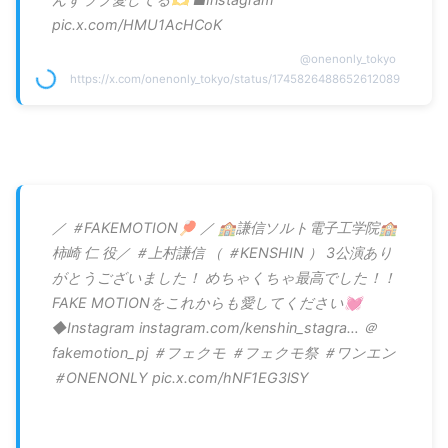
pic.x.com/HMU1AcHCoK
@
onenonly_tokyo
https://x.com/onenonly_tokyo/status/1745826488652612089
／ ＃FAKEMOTION🏓 ／ 🏫謙信ソルト電子工学院🏫
柿崎 仁 役／ ＃上村謙信 （ ＃KENSHIN ） 3公演あり
がとうございました！ めちゃくちゃ最高でした！！
FAKE MOTIONをこれからも愛してください💓
◆Instagram instagram.com/kenshin_stagra… ＠
fakemotion_pj ＃フェクモ ＃フェクモ祭 ＃ワンエン
＃ONENONLY pic.x.com/hNF1EG3lSY