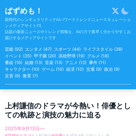
Skip
ばずめも！
to
content
新時代のシンギュラリティクAIパワードトレンドニュースキュレーショ
ンメディアサイト(?)
話題の最新ニュースやトレンド情報を、AIの力で素早く分かりやすくお
届けするメディアサイトです
芸能
(
92
)
エンタメ
(
47
)
スポーツ
(
44
)
ライフスタイル
(
38
)
イベント
(
35
)
甲子園
(
20
)
高校野球
(
19
)
グルメ
(
18
)
番組
(
16
)
結婚
(
13
)
音楽
(
13
)
アニメ
(
12
)
事件
(
11
)
キャラクター
(
10
)
ゲーム
(
10
)
経済
(
10
)
交通
(
9
)
政治
(
9
)
災害
(
9
)
教育
(
7
)
上村謙信のドラマが今熱い！俳優とし
ての軌跡と演技の魅力に迫る
2025年9月13日
—
#
芸能
#
ドラマ
#
上村謙信
#
俳優
#
未成年
#
私の知らない私