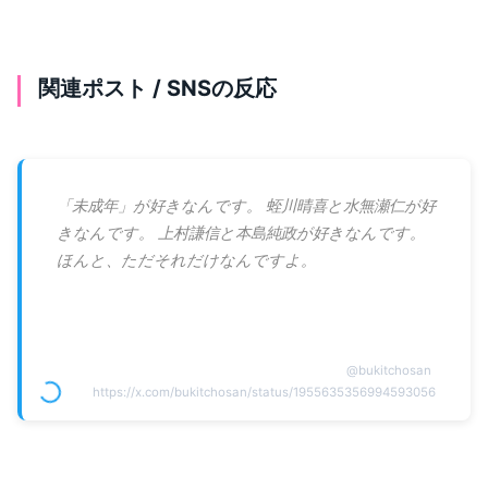
関連ポスト / SNSの反応
「未成年」が好きなんです。 蛭川晴喜と水無瀬仁が好
きなんです。 上村謙信と本島純政が好きなんです。
ほんと、ただそれだけなんですよ。
@
bukitchosan
https://x.com/bukitchosan/status/1955635356994593056