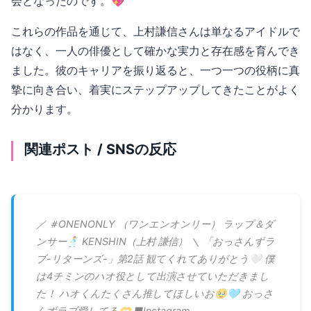
会となったのです。💖
これらの作品を通じて、上村謙信さんは単なるアイドルで
はなく、一人の俳優として確かな実力と存在感を育んでき
ました。彼のキャリアを振り返ると、一つ一つの役柄に真
摯に向き合い、着実にステップアップしてきたことがよく
分かります。
関連ポスト / SNSの反応
／ ＃ONENONLY （ワンエンオンリー） ラップ＆ダ
ンサー🕺 KENSHIN（上村 謙信） ＼ 「おっさんずラ
ブ-リターンズ-」第2話 観てくれてありがとう🤍 僕
は4チミンのハオ役として出演させていただきまし
た！ ハオくんたくさん推してほしいお🥹🩵 おっさ
んずラブ愛してる🫶 ■Instagram