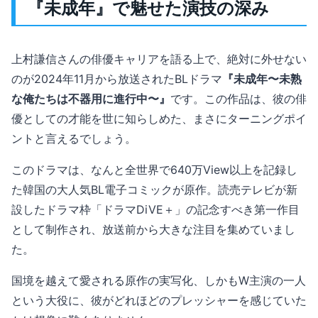
『未成年』で魅せた演技の深み
上村謙信さんの俳優キャリアを語る上で、絶対に外せない
のが2024年11月から放送されたBLドラマ
『未成年〜未熟
な俺たちは不器用に進行中〜』
です。この作品は、彼の俳
優としての才能を世に知らしめた、まさにターニングポイ
ントと言えるでしょう。
このドラマは、なんと全世界で640万View以上を記録し
た韓国の大人気BL電子コミックが原作。読売テレビが新
設したドラマ枠「ドラマDiVE＋」の記念すべき第一作目
として制作され、放送前から大きな注目を集めていまし
た。
国境を越えて愛される原作の実写化、しかもW主演の一人
という大役に、彼がどれほどのプレッシャーを感じていた