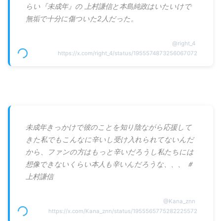
らい『未成年』の 上村謙信と本島純政はいたいけで
無垢で十分に傷ついた2人だった。
@
right_4
https://x.com/right_4/status/1955574873256067072
未成年きっかけで彼のことを知り陰ながら応援して
きた私でもこんなに辛いし受け入れられてないんだ
から、ファンの方はもっと辛いだろうし私たちには
想像できないくらい本人も辛いんだろうな、、、 ＃
上村謙信
@
Kana_znn
https://x.com/Kana_znn/status/1955565775282225572