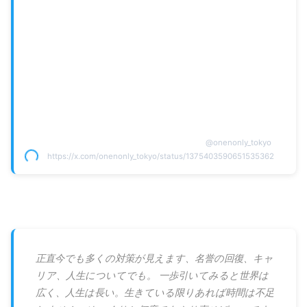
@
onenonly_tokyo
https://x.com/onenonly_tokyo/status/1375403590651535362
正直今でも多くの対策が見えます、名誉の回復、キャ
リア、人生についてでも。 一歩引いてみると世界は
広く、人生は長い。生きている限りあれば時間は不足