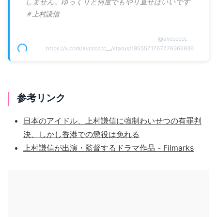
しません。ゆっくりと何度でもやり直せばいいです
＃上村謙信
@
avcccccc__
https://x.com/avcccccc__/status/1955571767776366936
参考リンク
日本のアイドル、上村謙信に強制わいせつの有罪判
決、しかし香港での懲役は免れる
上村謙信が出演・監督するドラマ作品 - Filmarks