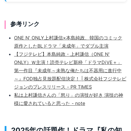
参考リンク
ONE N' ONLY上村謙信×本島純政、韓国のコミック
原作としたBLドラマ「未成年」でダブル主演
【フジテレビ】本島純政・上村謙信（ONE N'
ONLY）Ｗ主演！読売テレビ新枠「ドラマDiVE＋」
第一作目『未成年～未熟な俺たちは不器用に進行中
～』FOD独占見放題配信決定！ | 株式会社フジテレビ
ジョンのプレスリリース - PR TIMES
私は上村謙信さんの「怒り」の演技が好き 演技の神
様に愛されていると思った - note
2025年の話題作！ドラマ『私の知