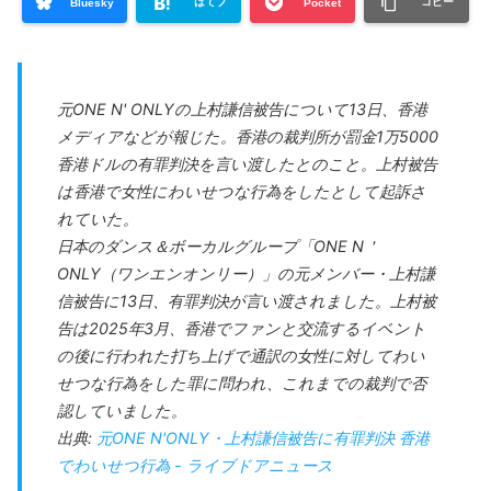
はてブ
コピー
Bluesky
Pocket
元ONE N' ONLYの上村謙信被告について13日、香港
メディアなどが報じた。香港の裁判所が罰金1万5000
香港ドルの有罪判決を言い渡したとのこと。上村被告
は香港で女性にわいせつな行為をしたとして起訴さ
れていた。
日本のダンス＆ボーカルグループ「ONE N＇
ONLY（ワンエンオンリー）」の元メンバー・上村謙
信被告に13日、有罪判決が言い渡されました。上村被
告は2025年3月、香港でファンと交流するイベント
の後に行われた打ち上げで通訳の女性に対してわい
せつな行為をした罪に問われ、これまでの裁判で否
認していました。
出典:
元ONE N'ONLY・上村謙信被告に有罪判決 香港
でわいせつ行為 - ライブドアニュース