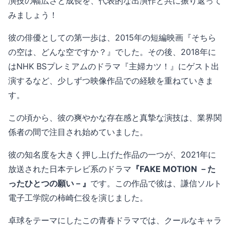
演技の幅広さと成長を、代表的な出演作と共に振り返って
みましょう！
彼の俳優としての第一歩は、2015年の短編映画『そちら
の空は、どんな空ですか？』でした。その後、2018年に
はNHK BSプレミアムのドラマ『主婦カツ！』にゲスト出
演するなど、少しずつ映像作品での経験を重ねていきま
す。
この頃から、彼の爽やかな存在感と真摯な演技は、業界関
係者の間で注目され始めていました。
彼の知名度を大きく押し上げた作品の一つが、2021年に
放送された日本テレビ系のドラマ
『FAKE MOTION －た
ったひとつの願い－』
です。この作品で彼は、謙信ソルト
電子工学院の柿崎仁役を演じました。
卓球をテーマにしたこの青春ドラマでは、クールなキャラ