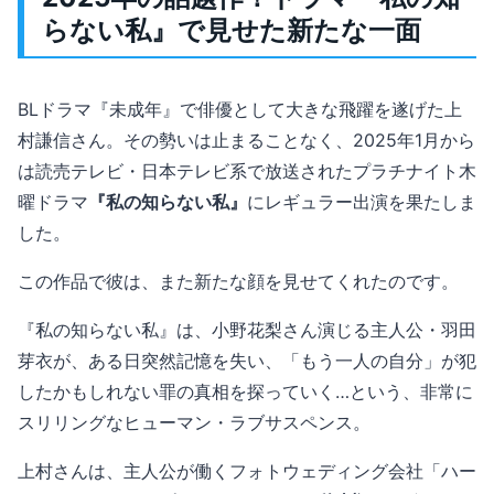
らない私』で見せた新たな一面
BLドラマ『未成年』で俳優として大きな飛躍を遂げた上
村謙信さん。その勢いは止まることなく、2025年1月から
は読売テレビ・日本テレビ系で放送されたプラチナイト木
曜ドラマ
『私の知らない私』
にレギュラー出演を果たしま
した。
この作品で彼は、また新たな顔を見せてくれたのです。
『私の知らない私』は、小野花梨さん演じる主人公・羽田
芽衣が、ある日突然記憶を失い、「もう一人の自分」が犯
したかもしれない罪の真相を探っていく…という、非常に
スリリングなヒューマン・ラブサスペンス。
上村さんは、主人公が働くフォトウェディング会社「ハー