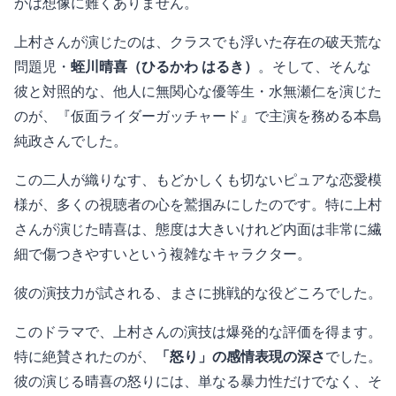
かは想像に難くありません。
上村さんが演じたのは、クラスでも浮いた存在の破天荒な
問題児・
蛭川晴喜（ひるかわ はるき）
。そして、そんな
彼と対照的な、他人に無関心な優等生・水無瀬仁を演じた
のが、『仮面ライダーガッチャード』で主演を務める本島
純政さんでした。
この二人が織りなす、もどかしくも切ないピュアな恋愛模
様が、多くの視聴者の心を鷲掴みにしたのです。特に上村
さんが演じた晴喜は、態度は大きいけれど内面は非常に繊
細で傷つきやすいという複雑なキャラクター。
彼の演技力が試される、まさに挑戦的な役どころでした。
このドラマで、上村さんの演技は爆発的な評価を得ます。
特に絶賛されたのが、
「怒り」の感情表現の深さ
でした。
彼の演じる晴喜の怒りには、単なる暴力性だけでなく、そ