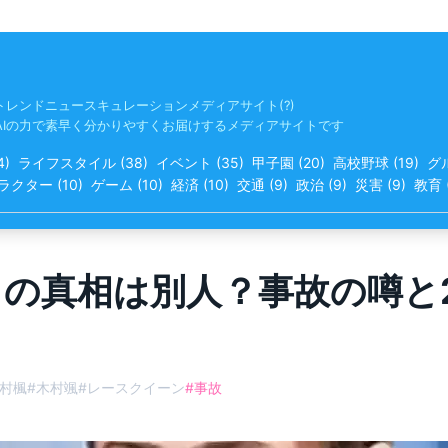
トレンドニュースキュレーションメディアサイト(?)
AIの力で素早く分かりやすくお届けするメディアサイトです
4
)
ライフスタイル
(
38
)
イベント
(
35
)
甲子園
(
20
)
高校野球
(
19
)
グ
ラクター
(
10
)
ゲーム
(
10
)
経済
(
10
)
交通
(
9
)
政治
(
9
)
災害
(
9
)
教育
」の真相は別人？事故の噂と
村楓
#
木村颯
#
レースクイーン
#
事故