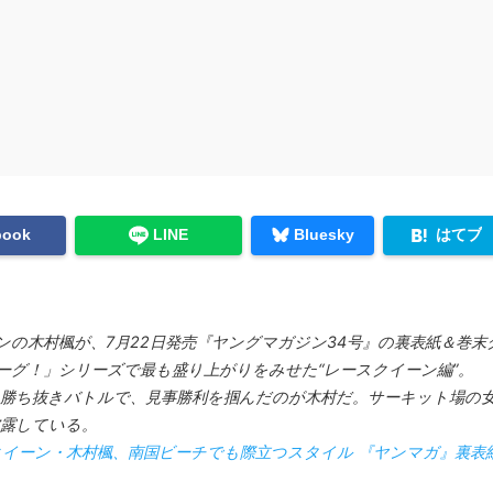
はてブ
book
LINE
Bluesky
ンの木村楓が、7月22日発売『ヤングマガジン34号』の裏表紙＆巻
リーグ！」シリーズで最も盛り上がりをみせた“レースクイーン編”。
る勝ち抜きバトルで、見事勝利を掴んだのが木村だ。サーキット場の
露している。
ーン・木村楓、南国ビーチでも際立つスタイル 『ヤンマガ』裏表紙＆巻末