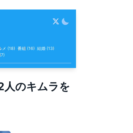
ルメ
(
18
)
番組
(
16
)
結婚
(
13
)
(
7
)
2人のキムラを