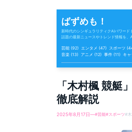
Skip
to
content
ばずめも！
新時代のシンギュラリティクAIパワード
話題の最新ニュースやトレンド情報を、
芸能
(
92
)
エンタメ
(
47
)
スポーツ
(
4
音楽
(
13
)
アニメ
(
12
)
事件
(
11
)
キャ
「木村楓 競艇
徹底解説
2025年8月17日
—
#
芸能
#
スポーツ
#
木