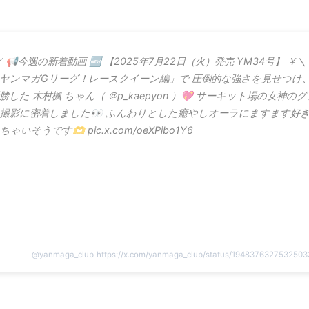
／ 📢今週の新着動画 🆕 【2025年7月22日（火）発売 YM34号】 ￥＼
ヤンマガGリーグ！レースクイーン編」で 圧倒的な強さを見せつけ
勝した 木村楓 ちゃん（ ＠p_kaepyon ）💖 サーキット場の女神の
撮影に密着しました👀 ふんわりとした癒やしオーラにますます好
ちゃいそうです🫶 pic.x.com/oeXPibo1Y6
@
yanmaga_club
https://x.com/yanmaga_club/status/194837632753250