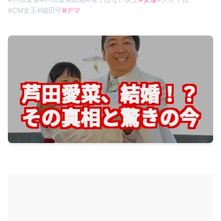
#
CM女王
#
細田守
#
デマ