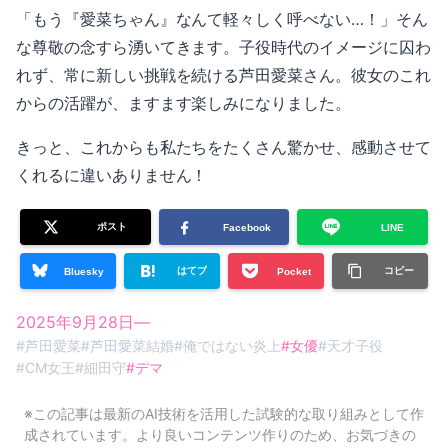
「もう『愛菜ちゃん』なんて軽々しく呼べない…！」そん
な尊敬の念すら湧いてきます。子役時代のイメージに囚わ
れず、常に新しい挑戦を続ける芦田愛菜さん。彼女のこれ
からの活躍が、ますます楽しみになりました。
きっと、これからも私たちをたくさん驚かせ、感動させて
くれるに違いありません！
ポスト
Facebook
LINE
はてブ
コピー
Bluesky
Pocket
2025年9月28日
—
#
芦田愛菜
#
芦田愛菜結婚
#
俺ではない炎上
#
女優
#
天才子役
#
CM女王
#
細田守
#
デマ
※この記事は最新のAI技術を活用した試験的な取り組みとして作
成されています。より良いコンテンツ作りのため、お気づきの