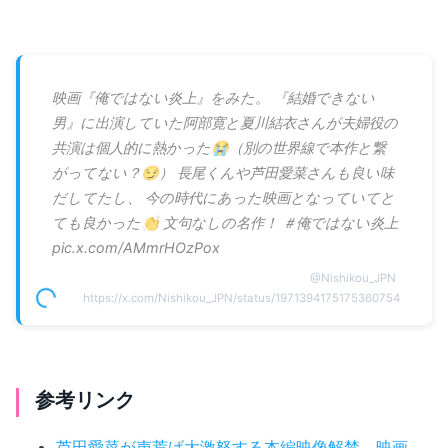
映画『俺ではない炎上』をみた。 『結婚できない
男』に出演していた阿部寛と夏川結衣さんが夫婦役の
共演は個人的に熱かった😭（別の世界線で本作と繋
がってない？😏） 長尾くんや芦田愛菜さんも良い味
だしてたし、 今の時代にあった映画となっていてと
ても良かった👏 文句なしの名作！ ＃俺ではない炎上
pic.x.com/AMmrHOzPox
@
Nishikou_JPN
https://x.com/Nishikou_JPN/status/1971394175175360754
参考リンク
芦田愛菜が声荒げ大激怒する本編映像解禁。映画