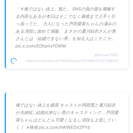
「＃俺ではない炎上」観た。 SNSの負の面を揶揄す
る内容もあるが本日はそこでなく最後まで上手く引
っ張ってた。 大人になった芦田愛菜ちゃんの凄みの
ある演技に改めて感服。 まさかの夏川結衣さんが奥
さんとは「結婚できない男」を知る人はニヤニヤ。
pic.x.com/EDhphxFDWM
@
bnove71600
https://x.com/bnove71600/status/1971948767927849341
俺ではない炎上を鑑賞 キャストが阿部寛と夏川結衣
が夫婦役…結婚出来ない男のキャスティング… 芦田愛
菜ちゃんはどんどん可愛くなるし演技も上達してい
く！ ＃映画 pic.x.com/hWWEDVZPYb