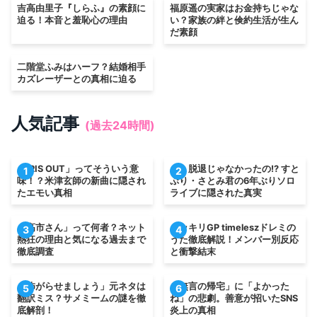
吉高由里子『しらふ』の素顔に
福原遥の実家はお金持ちじゃな
迫る！本音と羞恥心の理由
い？家族の絆と倹約生活が生ん
だ素顔
二階堂ふみはハーフ？結婚相手
カズレーザーとの真相に迫る
人気記事
(過去24時間)
「IRIS OUT」ってそういう意
え、脱退じゃなかったの!? すと
1
2
味！？米津玄師の新曲に隠され
ぷり・さとみ君の6年ぶりソロ
たエモい真相
ライブに隠された真実
「高市さん」って何者？ネット
ドッキリGP timeleszドレミの
3
4
熱狂の理由と気になる過去まで
うた徹底解説！メンバー別反応
徹底調査
と衝撃結末
「怖がらせましょう」元ネタは
「無言の帰宅」に「よかった
5
6
翻訳ミス？サメミームの謎を徹
ね」の悲劇。善意が招いたSNS
底解剖！
炎上の真相