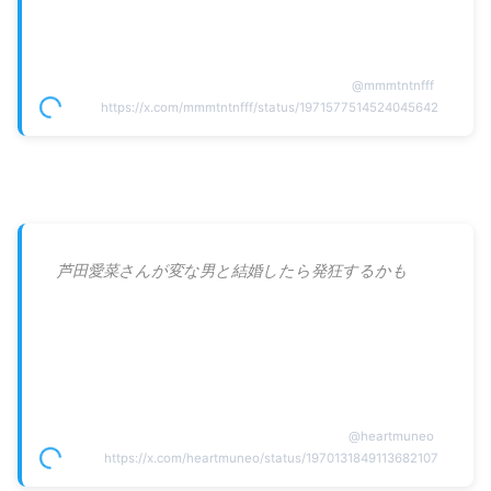
@
mmmtntnfff
https://x.com/mmmtntnfff/status/1971577514524045642
芦田愛菜さんが変な男と結婚したら発狂するかも
@
heartmuneo
https://x.com/heartmuneo/status/1970131849113682107