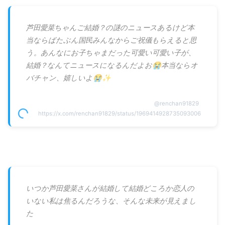
芦田愛菜ちゃんご結婚？の謎のニュースあるけど本
当ならばたぶん国民みんなからご祝儀もらえると思
う。あんなにお子ちゃまだった可愛い可愛い子が、
結婚？なんてニュースになるんだよお😭本当ならオ
バチャン、嬉しいよ😭✨
@
renchan91829
https://x.com/renchan91829/status/1969414928735093006
いつか芦田愛菜さんが結婚して結婚どころか恋人の
いない私は焦るんだろうな、そんな未来が見えまし
た