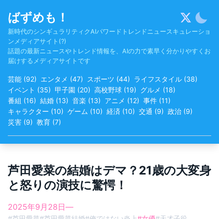
Skip
ばずめも！
to
content
新時代のシンギュラリティクAIパワードトレンドニュースキュレーショ
ンメディアサイト(?)
話題の最新ニュースやトレンド情報を、AIの力で素早く分かりやすくお
届けするメディアサイトです
芸能
(
92
)
エンタメ
(
47
)
スポーツ
(
44
)
ライフスタイル
(
38
)
イベント
(
35
)
甲子園
(
20
)
高校野球
(
19
)
グルメ
(
18
)
番組
(
16
)
結婚
(
13
)
音楽
(
13
)
アニメ
(
12
)
事件
(
11
)
キャラクター
(
10
)
ゲーム
(
10
)
経済
(
10
)
交通
(
9
)
政治
(
9
)
災害
(
9
)
教育
(
7
)
芦田愛菜の結婚はデマ？21歳の大変身
と怒りの演技に驚愕！
2025年9月28日
—
#
芦田愛菜
#
芦田愛菜結婚
#
俺ではない炎上
#
女優
#
天才子役