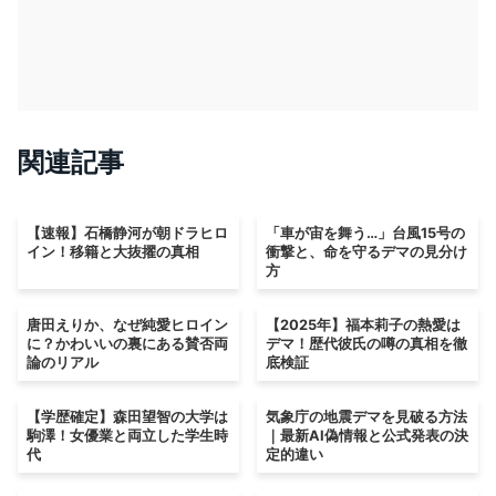
関連記事
【速報】石橋静河が朝ドラヒロ
「車が宙を舞う…」台風15号の
イン！移籍と大抜擢の真相
衝撃と、命を守るデマの見分け
方
唐田えりか、なぜ純愛ヒロイン
【2025年】福本莉子の熱愛は
に？かわいいの裏にある賛否両
デマ！歴代彼氏の噂の真相を徹
論のリアル
底検証
【学歴確定】森田望智の大学は
気象庁の地震デマを見破る方法
駒澤！女優業と両立した学生時
｜最新AI偽情報と公式発表の決
代
定的違い