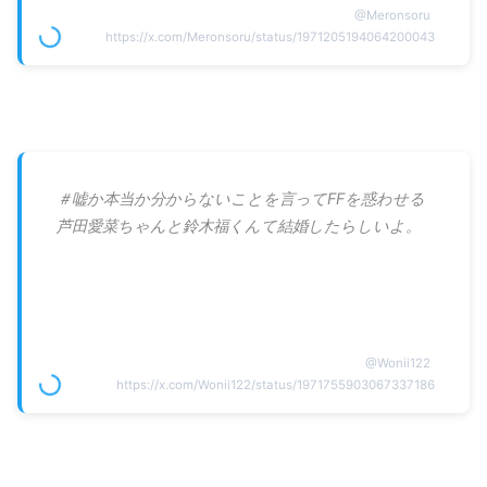
@
Meronsoru
https://x.com/Meronsoru/status/1971205194064200043
＃嘘か本当か分からないことを言ってFFを惑わせる
芦田愛菜ちゃんと鈴木福くんて結婚したらしいよ。
@
Wonii122
https://x.com/Wonii122/status/1971755903067337186