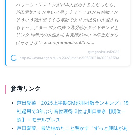
ハリーウィンストンが日本人起用するんだったら、
芦田愛菜さんが良いと思う 若くてこれから結婚とか
そういう話が出てくる年齢であり 頭は良いが愛され
るキャラクター 彼女の持つ透明感がダイヤモンドと
リンク 同年代の女性からも支持が高い 高学歴だがひ
けらかさない x.com/rararachan6655…
@
regenimjuni2023
https://x.com/regenimjuni2023/status/1968817183032475831
参考リンク
芦田愛菜「2025上半期CM起用社数ランキング」19
社起用で3年ぶり首位獲得 2位は川口春奈【順位一
覧】 - モデルプレス
芦田愛菜、最近始めたこと明かす「ずっと興味があ