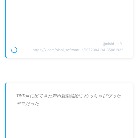
@
nishi_soft
https://x.com/nishi_soft/status/1972084134135881822
TikTokに出てきた芦田愛菜結婚に めっちゃびびった
デマだった