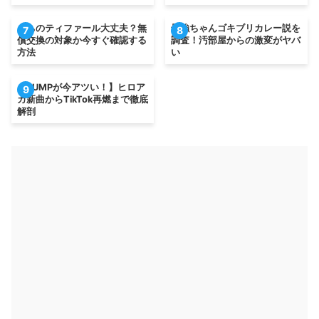
うちのティファール大丈夫？無
最強ちゃんゴキブリカレー説を
7
8
償交換の対象か今すぐ確認する
調査！汚部屋からの激変がヤバ
方法
い
【BUMPが今アツい！】ヒロア
9
カ新曲からTikTok再燃まで徹底
解剖