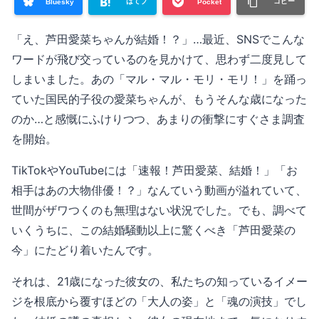
はてブ
コピー
Bluesky
Pocket
「え、芦田愛菜ちゃんが結婚！？」…最近、SNSでこんな
ワードが飛び交っているのを見かけて、思わず二度見して
しまいました。あの「マル・マル・モリ・モリ！」を踊っ
ていた国民的子役の愛菜ちゃんが、もうそんな歳になった
のか…と感慨にふけりつつ、あまりの衝撃にすぐさま調査
を開始。
TikTokやYouTubeには「速報！芦田愛菜、結婚！」「お
相手はあの大物俳優！？」なんていう動画が溢れていて、
世間がザワつくのも無理はない状況でした。でも、調べて
いくうちに、この結婚騒動以上に驚くべき「芦田愛菜の
今」にたどり着いたんです。
それは、21歳になった彼女の、私たちの知っているイメー
ジを根底から覆すほどの「大人の姿」と「魂の演技」でし