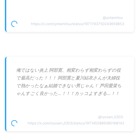
@
yotamitsu
https://x.com/yotamitsu/status/1971793750243659853
俺ではない炎上 阿部寛、相変わらず相変わらずの役
で最高だった！！！ 阿部寛と夏川結衣さんが夫婦役
で熱かったなぁ結婚できない男じゃん！ 芦田愛菜ち
ゃんすごく良かった…！！！カッコよすぎる…！！
@
ryusan_0303
https://x.com/ryusan_0303/status/1971455889380168143