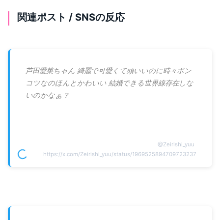
関連ポスト / SNSの反応
芦田愛菜ちゃん 綺麗で可愛くて頭いいのに時々ポン
コツなのほんとかわいい 結婚できる世界線存在しな
いのかなぁ？
@
Zeirishi_yuu
https://x.com/Zeirishi_yuu/status/1969525894709723237