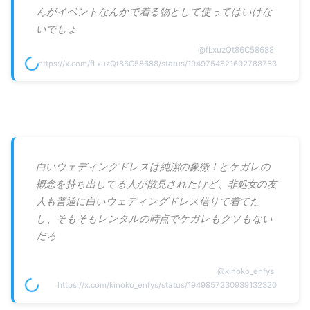
んがイベントなんかで着る物として使ってはいけな
いでしょ
@
fLxuzQt86C58688
https://x.com/fLxuzQt86C58688/status/1949754821692788783
白いウェディングドレスは純潔の象徴！とケガレの
概念を持ち出してる人が散見されたけど、非処女の友
人も普通に白いウェディングドレス借りて着てた
し、そもそもレンタルの時点でケガレもクソもない
だろ
@
kinoko_enfys
https://x.com/kinoko_enfys/status/1949857230939132320