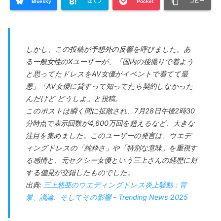
はてブ
コピー
Bluesky
Pocket
しかし、この投稿が予想外の反響を呼びました。あ
る一般女性のXユーザーが、「国内の後撮りで着よう
と思ってたドレスをAV女優がイベントで着てて最
悪」「AV女優に貸すって知ってたら契約しなかった
んだけど どうしよ」と投稿。
このポストは瞬く間に拡散され、7月28日午後2時30
分時点で表示回数が4,600万回を超えるなど、大きな
注目を集めました。このユーザーの発言は、ウエデ
ィングドレスの「純粋さ」や「特別な意味」を重視す
る感情と、元セクシー女優という三上さんの経歴に対
する偏見が交錯したものでした。
出典:
三上悠亜のウエディングドレス炎上騒動：背
景、議論、そしてその影響 - Trending News 2025