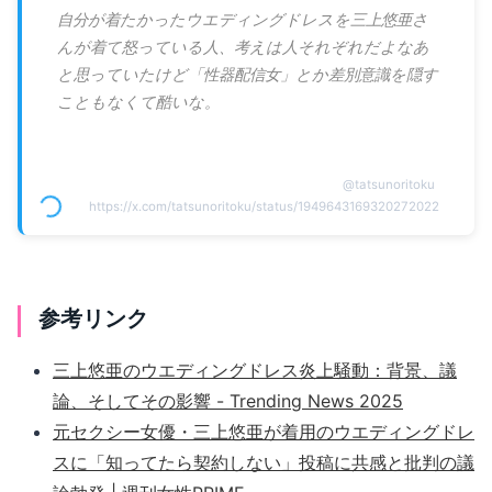
自分が着たかったウエディングドレスを三上悠亜さ
んが着て怒っている人、考えは人それぞれだよなあ
と思っていたけど「性器配信女」とか差別意識を隠す
こともなくて酷いな。
@
tatsunoritoku
https://x.com/tatsunoritoku/status/1949643169320272022
参考リンク
三上悠亜のウエディングドレス炎上騒動：背景、議
論、そしてその影響 - Trending News 2025
元セクシー女優・三上悠亜が着用のウエディングドレ
スに「知ってたら契約しない」投稿に共感と批判の議