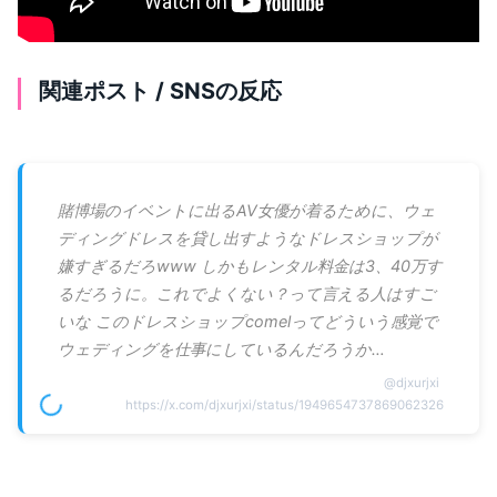
関連ポスト / SNSの反応
賭博場のイベントに出るAV女優が着るために、ウェ
ディングドレスを貸し出すようなドレスショップが
嫌すぎるだろwww しかもレンタル料金は3、40万す
るだろうに。これでよくない？って言える人はすご
いな このドレスショップcomelってどういう感覚で
ウェディングを仕事にしているんだろうか…
@
djxurjxi
https://x.com/djxurjxi/status/1949654737869062326