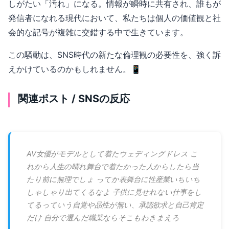
しがたい「汚れ」になる。情報が瞬時に共有され、誰もが
発信者になれる現代において、私たちは個人の価値観と社
会的な記号が複雑に交錯する中で生きています。
この騒動は、SNS時代の新たな倫理観の必要性を、強く訴
えかけているのかもしれません。📱
関連ポスト / SNSの反応
AV女優がモデルとして着たウェディングドレス こ
れから人生の晴れ舞台で着たかった人からしたら当
たり前に無理でしょ ってか表舞台に性産業いちいち
しゃしゃり出てくるなよ 子供に見せれない仕事をし
てるっていう自覚や品性が無い、承認欲求と自己肯定
だけ 自分で選んだ職業ならそこもわきまえろ