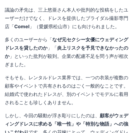
議論の矛先は、三上悠亜さん本人や批判的な投稿をしたユ
ーザーだけでなく、ドレスを提供したブライダル撮影専門
店「
Comel
」（愛媛県松山市）にも向けられました。
多くのユーザーから「
なぜ元セクシー女優にウェディング
ドレスを貸したのか
」「
炎上リスクを予見できなかったの
か
」といった批判が殺到。企業の配慮不足を問う声が相次
ぎました。
そもそも、レンタルドレス業界では、一つの衣装が複数の
顧客やイベントで共有されるのはごく一般的なことです。
結婚式で使われたドレスが、別のイベントでモデルに着用
されることも珍しくありません。
しかし、今回の騒動が浮き彫りにしたのは、
顧客がウェデ
ィングドレスに求める「唯一性」や「特別な物語」への強
いこだわり
です。多くの花嫁にとって、ウェディングドレ