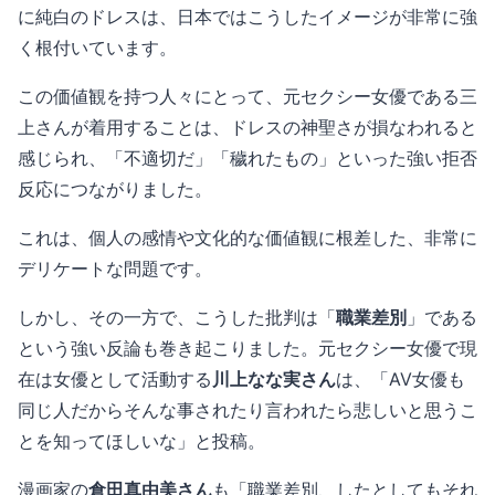
に純白のドレスは、日本ではこうしたイメージが非常に強
く根付いています。
この価値観を持つ人々にとって、元セクシー女優である三
上さんが着用することは、ドレスの神聖さが損なわれると
感じられ、「不適切だ」「穢れたもの」といった強い拒否
反応につながりました。
これは、個人の感情や文化的な価値観に根差した、非常に
デリケートな問題です。
しかし、その一方で、こうした批判は「
職業差別
」である
という強い反論も巻き起こりました。元セクシー女優で現
在は女優として活動する
川上なな実さん
は、「AV女優も
同じ人だからそんな事されたり言われたら悲しいと思うこ
とを知ってほしいな」と投稿。
漫画家の
倉田真由美さん
も「職業差別、したとしてもそれ