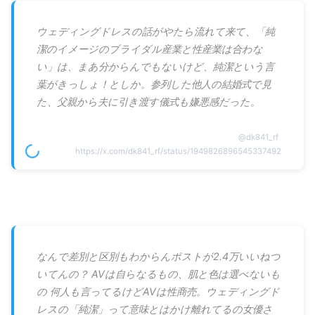
ウェディングドレスの話がやたら流れて来て、「純
潔のイメージのブライダル産業と性産業は合わな
い」は、まあ分からんでもないけど、純潔という言
葉がきっしょ！としか。参列した他人の結婚式で見
た、父親から夫に引き渡す儀式も嫌悪感だった。
@
dk841_rf
https://x.com/dk841_rf/status/1949826896545337492
なんで差別と区別もわからんポストが2.4万いいねつ
いてんの？ AVは自らなるもの、肌と色は選べないも
の 何人も言ってるけどAVは性商売。ウェディングド
レスの「純潔」って意味とはかけ離れてるの女優さ