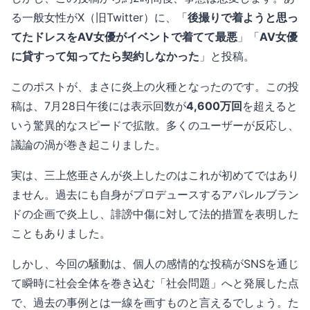
る一般女性がX（旧Twitter）に、「
後撮りで着ようと思っ
てたドレスをAV女優がイベントで着てて最悪
」「
AV女優
に貸すって知ってたら契約しなかった
」と投稿。
このポストが、まさに炎上の火種となったのです。この投
稿は、7月28日午後には表示回数が
4,600万回
を超えると
いう驚異的なスピードで拡散。多くのユーザーが反応し、
議論の渦が巻き起こりました。
実は、三上悠亜さんが炎上したのはこれが初めてではあり
ません。過去にも自身がプロデュースするアパレルブラン
ドの企画で炎上し、誹謗中傷に対して法的措置を表明した
こともありました。
しかし、今回の騒動は、個人の感情的な投稿がSNSを通じ
て瞬時に社会全体を巻き込む「社会問題」へと発展した点
で、過去の事例とは一線を画すものと言えるでしょう。た