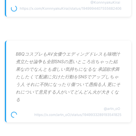
@
KonnnyakuKirai
https://x.com/KonnnyakuKirai/status/1949994407555682406
BBQコスプレもAV女優ウエディングドレスも味噌汁
煮立たせ論争も全部SNSの悪いところ出ちゃった結
果なのでなんとも虚しい気持ちになるな 承認欲求満
たしたくて配慮に欠けた行動をSNSでアップしちゃ
う人 それに不快になったり傷ついて愚痴る人 更にそ
れについて意見する人がいてどんどん火が大きくな
る
@
artn_oO
https://x.com/artn_oO/status/1949933289193541825