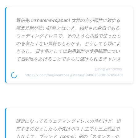
返信先:＠sharenewsjapan1 女性の方が同性に対する
職業差別が強い好例 とはいえ、純粋さの象徴である
ウェディングドレスで、そのような用途で使ったも
のを着たくない気持ちもわかる。どうしても頭によ
ぎるし。 貸す側としては利用履歴や使用範囲につい
て透明性をあげることでさらに儲けられるチャンス
@
negiwantosay
https://x.com/negiwantosay/status/1949625800107696401
話題になってるウェディングドレスの件だけど、追
究するのだとしたら矛先はポスト主でも三上悠亜で
もなくて、ブランド（comel）側の「スタンス」や