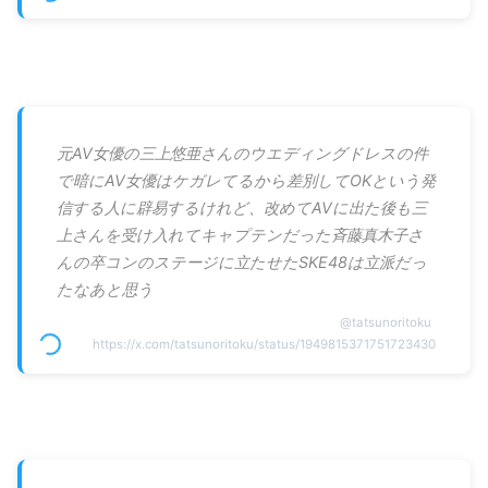
元AV女優の三上悠亜さんのウエディングドレスの件
で暗にAV女優はケガレてるから差別してOKという発
信する人に辟易するけれど、改めてAVに出た後も三
上さんを受け入れてキャプテンだった斉藤真木子さ
んの卒コンのステージに立たせたSKE48は立派だっ
たなあと思う
@
tatsunoritoku
https://x.com/tatsunoritoku/status/1949815371751723430