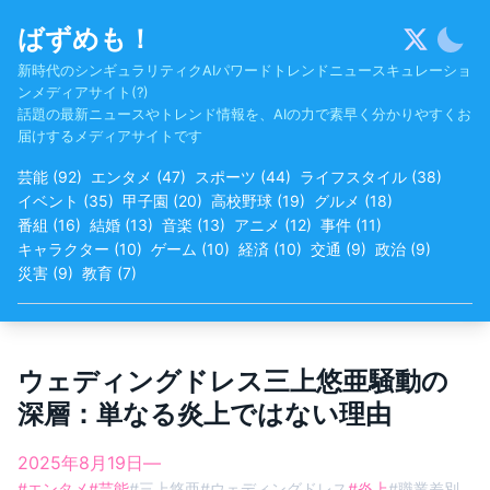
Skip
ばずめも！
to
content
新時代のシンギュラリティクAIパワードトレンドニュースキュレーショ
ンメディアサイト(?)
話題の最新ニュースやトレンド情報を、AIの力で素早く分かりやすくお
届けするメディアサイトです
芸能
(
92
)
エンタメ
(
47
)
スポーツ
(
44
)
ライフスタイル
(
38
)
イベント
(
35
)
甲子園
(
20
)
高校野球
(
19
)
グルメ
(
18
)
番組
(
16
)
結婚
(
13
)
音楽
(
13
)
アニメ
(
12
)
事件
(
11
)
キャラクター
(
10
)
ゲーム
(
10
)
経済
(
10
)
交通
(
9
)
政治
(
9
)
災害
(
9
)
教育
(
7
)
ウェディングドレス三上悠亜騒動の
深層：単なる炎上ではない理由
2025年8月19日
—
#
エンタメ
#
芸能
#
三上悠亜
#
ウェディングドレス
#
炎上
#
職業差別