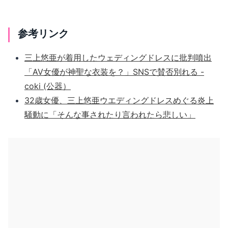
参考リンク
三上悠亜が着用したウェディングドレスに批判噴出
「AV女優が神聖な衣装を？」SNSで賛否別れる -
coki (公器）
32歳女優、三上悠亜ウエディングドレスめぐる炎上
騒動に「そんな事されたり言われたら悲しい」