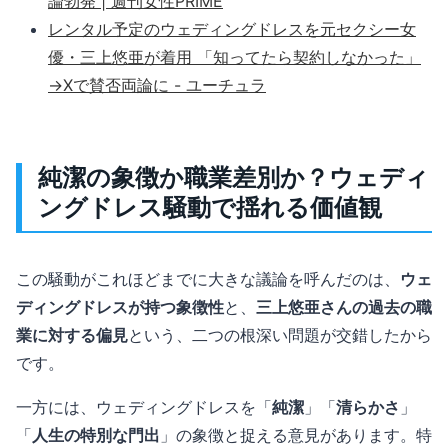
論勃発 | 週刊女性PRIME
レンタル予定のウェディングドレスを元セクシー女
優・三上悠亜が着用 「知ってたら契約しなかった」
→Xで賛否両論に - ユーチュラ
純潔の象徴か職業差別か？ウェディ
ングドレス騒動で揺れる価値観
この騒動がこれほどまでに大きな議論を呼んだのは、
ウェ
ディングドレスが持つ象徴性
と、
三上悠亜さんの過去の職
業に対する偏見
という、二つの根深い問題が交錯したから
です。
一方には、ウェディングドレスを「
純潔
」「
清らかさ
」
「
人生の特別な門出
」の象徴と捉える意見があります。特