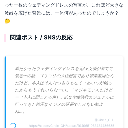
った一枚のウェディングドレスの写真が、これほど大きな
波紋を広げた背景には、一体何があったのでしょうか？
🤔
関連ポスト / SNSの反応
着たかったウェディングドレスを元AV女優が着てて
最悪〜の話、ゴリゴリの人権侵害であり職業差別なん
だけど、本人はそんなつもりもなく「あいつが触っ
たからもうそれいらなーい」「マジキモいんだけど
ー（本人に聞こえる声）」的な学生時代カジュアルに
行ってきた陰湿なイジメの延長でしかない奴よ
ね…。
@
Circle_GH
https://x.com/Circle_GH/status/1949651937424486635