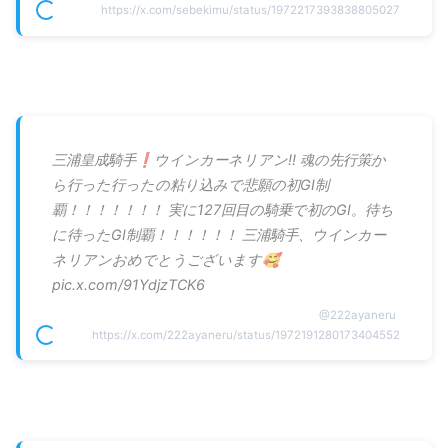
https://x.com/sebekimu/status/1972217393838805027
三浦皇成騎手❗️ウインカーネリアン‼️ 魂の先行策か
ら行った行ったの粘り込みで悲願の初GⅠ制
覇！！！！！！！ 実に127回目の騎乗で初のGⅠ。待ち
に待ったGⅠ制覇！！！！！！ 三浦騎手、ウインカー
ネリアンおめでとうございます🥰
pic.x.com/91YdjzTCK6
@
222ayaneru
https://x.com/222ayaneru/status/1972191280173404552