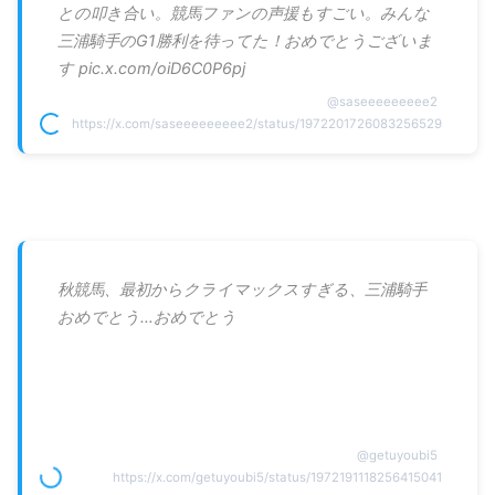
との叩き合い。競馬ファンの声援もすごい。みんな
三浦騎手のG1勝利を待ってた！おめでとうございま
す pic.x.com/oiD6C0P6pj
@
saseeeeeeeee2
https://x.com/saseeeeeeeee2/status/1972201726083256529
秋競馬、最初からクライマックスすぎる、三浦騎手
おめでとう…おめでとう
@
getuyoubi5
https://x.com/getuyoubi5/status/1972191118256415041