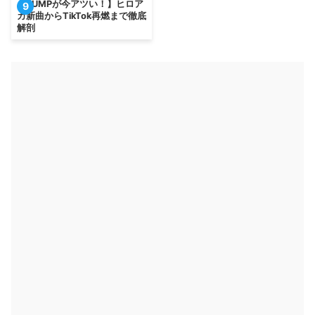
【BUMPが今アツい！】ヒロア
9
カ新曲からTikTok再燃まで徹底
解剖