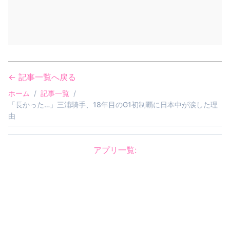
← 記事一覧へ戻る
ホーム
/
記事一覧
/
「長かった…」三浦騎手、18年目のG1初制覇に日本中が涙した理
由
アプリ一覧:
怖がらせましょう！ジェネレーター
AGOMIKADO
/
創造神ジェネレーター
/
ハンドサイン画像ジェネレーター
©
2025
by
ばずめも！
. All rights reserved.
記事一覧
このサイトについて
お問い合わせ