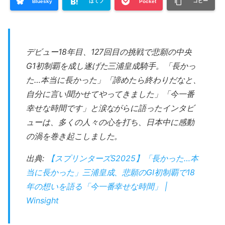
はてブ
コピー
Bluesky
Pocket
デビュー18年目、127回目の挑戦で悲願の中央
G1初制覇を成し遂げた三浦皇成騎手。「長かっ
た…本当に長かった」「諦めたら終わりだなと、
自分に言い聞かせてやってきました」「今一番
幸せな時間です」と涙ながらに語ったインタビ
ューは、多くの人々の心を打ち、日本中に感動
の渦を巻き起こしました。
出典:
【スプリンターズS2025】「長かった…本
当に長かった」三浦皇成、悲願のGI初制覇で18
年の想いを語る「今一番幸せな時間」 |
Winsight