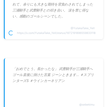
れて、余りにも大きな期待を背負わされてしまった
三浦騎手と武豊騎手との叩き合い。 涙を禁じ得な
い、感動のゴールシーンでした。
@
YutakaTake_Yell
https://x.com/YutakaTake_Yell/status/1972191896559833118
「おめでとう。長かったな」 武豊騎手が三浦騎手へ
ゴール直後に掛けた言葉 ジーンときます… ＃スプリ
ンターズS ＃ウインカーネリアン
@
sebekimu