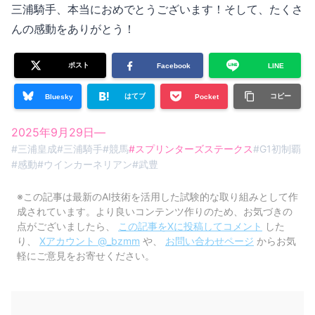
三浦騎手、本当におめでとうございます！そして、たくさ
んの感動をありがとう！
ポスト
Facebook
LINE
はてブ
コピー
Bluesky
Pocket
2025年9月29日
—
#
三浦皇成
#
三浦騎手
#
競馬
#
スプリンターズステークス
#
G1初制覇
#
感動
#
ウインカーネリアン
#
武豊
※この記事は最新のAI技術を活用した試験的な取り組みとして作
成されています。より良いコンテンツ作りのため、お気づきの
点がございましたら、
この記事をXに投稿してコメント
した
り、
Xアカウント @_bzmm
や、
お問い合わせページ
からお気
軽にご意見をお寄せください。