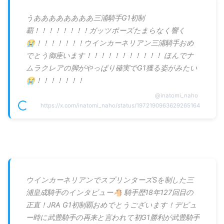
うああああああああ三浦騎手G1初制
覇！！！！！！！！ガッツポーズたまらなく響く
😭！！！！！！！ウインカーネリアン三浦騎手おめ
でとう御座います！！！！！！！！！！！ ほんでナ
ムラクレアの脚がやっぱり確実でG1獲る姿がみたい
😭！！！！！！！
@
inatomi_naho
https://x.com/inatomi_naho/status/1972190963629265164
ウインカーネリアンでスプリンターズSを制した三
浦皇成騎手のインタビュー🐴 騎手歴18年127回目の
正直！JRA G1初制覇おめでとうございます！デビュ
ー時に武豊騎手の再来と言われて初G1勝利が武豊騎手