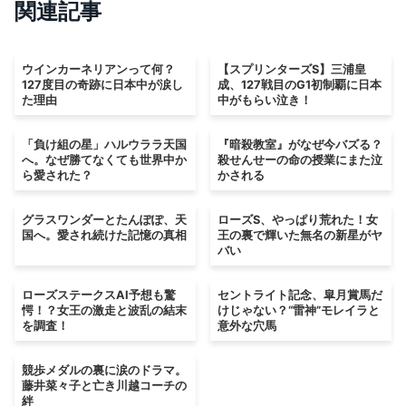
関連記事
ウインカーネリアンって何？
【スプリンターズS】三浦皇
127度目の奇跡に日本中が涙し
成、127戦目のG1初制覇に日本
た理由
中がもらい泣き！
「負け組の星」ハルウララ天国
『暗殺教室』がなぜ今バズる？
へ。なぜ勝てなくても世界中か
殺せんせーの命の授業にまた泣
ら愛された？
かされる
グラスワンダーとたんぽぽ、天
ローズS、やっぱり荒れた！女
国へ。愛され続けた記憶の真相
王の裏で輝いた無名の新星がヤ
バい
ローズステークスAI予想も驚
セントライト記念、皐月賞馬だ
愕！？女王の激走と波乱の結末
けじゃない？“雷神”モレイラと
を調査！
意外な穴馬
競歩メダルの裏に涙のドラマ。
藤井菜々子と亡き川越コーチの
絆