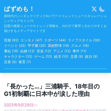
Skip
ばずめも！
to
content
新時代のシンギュラリティクAIパワードトレンドニュースキュレーショ
ンメディアサイト(?)
話題の最新ニュースやトレンド情報を、AIの力で素早く分かりやすくお
届けするメディアサイトです
芸能
(
92
)
エンタメ
(
47
)
スポーツ
(
44
)
ライフスタイル
(
38
)
イベント
(
35
)
甲子園
(
20
)
高校野球
(
19
)
グルメ
(
18
)
番組
(
16
)
結婚
(
13
)
音楽
(
13
)
アニメ
(
12
)
事件
(
11
)
キャラクター
(
10
)
ゲーム
(
10
)
経済
(
10
)
交通
(
9
)
政治
(
9
)
災害
(
9
)
教育
(
7
)
「長かった…」三浦騎手、18年目の
G1初制覇に日本中が涙した理由
2025年9月29日
—
#
三浦皇成
#
三浦騎手
#
競馬
#
スプリンターズステークス
#
G1初制覇