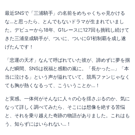
最近SNSで「三浦騎手」の名前をめちゃくちゃ見かける
な…と思ったら、とんでもないドラマが生まれていまし
た。デビューから18年、G1レースに127回も挑戦し続けて
きた三浦皇成騎手が、ついに、ついにG1初制覇を成し遂
げたんです！
「悲運の天才」なんて呼ばれていた彼が、諦めずに夢を掴
んだ瞬間、SNSは祝福と感動の嵐に。「長かった…」「本
当に泣ける」という声が溢れていて、競馬ファンじゃなく
ても胸が熱くなるって、こういうことか…！
と実感。一体何がそんなに人々の心を揺さぶるのか、気に
なって詳しく調べてみたら、そこには想像を絶する苦悩
と、それを乗り越えた奇跡の物語がありました。これはも
う、知らずにはいられない…！