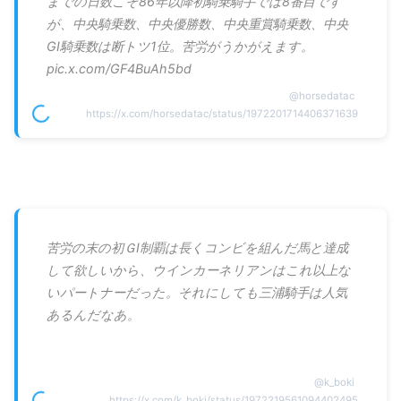
までの日数こそ86年以降初騎乗騎手では8番目です
が、中央騎乗数、中央優勝数、中央重賞騎乗数、中央
GI騎乗数は断トツ1位。苦労がうかがえます。
pic.x.com/GF4BuAh5bd
@
horsedatac
https://x.com/horsedatac/status/1972201714406371639
苦労の末の初ＧⅠ制覇は長くコンビを組んだ馬と達成
して欲しいから、ウインカーネリアンはこれ以上な
いパートナーだった。それにしても三浦騎手は人気
あるんだなあ。
@
k_boki
https://x.com/k_boki/status/1972219561094402495