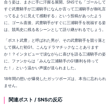
合う姿は、まさに手に汗握る展開。SNSでも「ゴールして
すぐ武豊騎手が三浦騎手になんか言って三浦騎手が御礼言
ってるように見えて感動する」という投稿があったよう
に、ゴール直後、武豊騎手がすぐに三浦騎手を祝福する姿
は、競馬史に残る名シーンとして語り継がれるでしょう。
「ポスト武豊」と呼ばれた男が、その武豊騎手を競り落と
して掴んだ初G1。こんなドラマチックなことあります
か！？インタビューで涙ながらに喜びを語る三浦騎手の姿
に、ファンからは「みんな三浦騎手のG1勝利を待って
た！」という温かい声援が送られました。
18年間の想いが爆発したガッツポーズは、本当に忘れられ
ません。
関連ポスト / SNSの反応