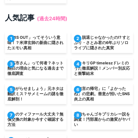
人気記事
(過去24時間)
「IRIS OUT」ってそういう意
え、脱退じゃなかったの!? すと
1
2
味！？米津玄師の新曲に隠され
ぷり・さとみ君の6年ぶりソロ
たエモい真相
ライブに隠された真実
「高市さん」って何者？ネット
ドッキリGP timeleszドレミの
3
4
熱狂の理由と気になる過去まで
うた徹底解説！メンバー別反応
徹底調査
と衝撃結末
「怖がらせましょう」元ネタは
「無言の帰宅」に「よかった
5
6
翻訳ミス？サメミームの謎を徹
ね」の悲劇。善意が招いたSNS
底解剖！
炎上の真相
うちのティファール大丈夫？無
最強ちゃんゴキブリカレー説を
7
8
償交換の対象か今すぐ確認する
調査！汚部屋からの激変がヤバ
方法
い