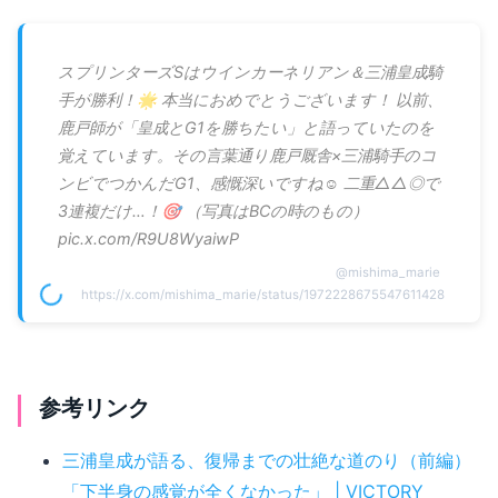
スプリンターズSはウインカーネリアン＆三浦皇成騎
手が勝利！🌟 本当におめでとうございます！ 以前、
鹿戸師が「皇成とG1を勝ちたい」と語っていたのを
覚えています。その言葉通り鹿戸厩舎×三浦騎手のコ
ンビでつかんだG1、感慨深いですね☺️ 二重△△◎で
3連複だけ…！🎯 （写真はBCの時のもの）
pic.x.com/R9U8WyaiwP
@
mishima_marie
https://x.com/mishima_marie/status/1972228675547611428
参考リンク
三浦皇成が語る、復帰までの壮絶な道のり（前編）
「下半身の感覚が全くなかった」 | VICTORY