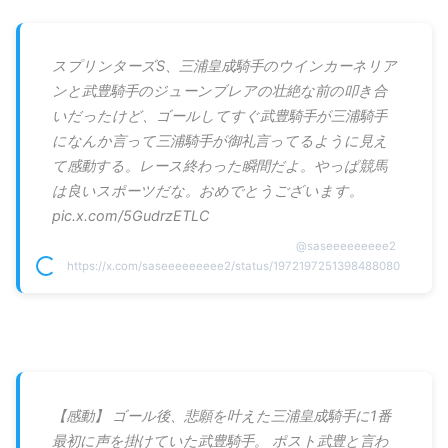
スプリンターズS、三浦皇成騎手のウインカーネリア
ンと武豊騎手のジューンブレアの壮絶な前の叩き合
いだったけど、ゴールしてすぐ武豊騎手が三浦騎手
になんか言って三浦騎手が御礼言ってるように見え
て感動する。レース終わった瞬間だよ。やっぱ競馬
は良いスポーツだな。おめでとうございます。
pic.x.com/5GudrzETLC
@
saseeeeeeeee2
https://x.com/saseeeeeeeee2/status/1972197251398488080
【感動】 ゴール後、悲願を叶えた三浦皇成騎手に1番
最初に声を掛けていた武豊騎手。 ポスト武豊と言わ