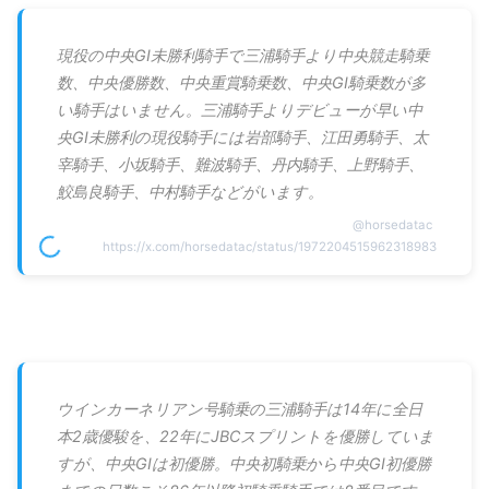
現役の中央GI未勝利騎手で三浦騎手より中央競走騎乗
数、中央優勝数、中央重賞騎乗数、中央GI騎乗数が多
い騎手はいません。三浦騎手よりデビューが早い中
央GI未勝利の現役騎手には岩部騎手、江田勇騎手、太
宰騎手、小坂騎手、難波騎手、丹内騎手、上野騎手、
鮫島良騎手、中村騎手などがいます。
@
horsedatac
https://x.com/horsedatac/status/1972204515962318983
ウインカーネリアン号騎乗の三浦騎手は14年に全日
本2歳優駿を、22年にJBCスプリントを優勝していま
すが、中央GIは初優勝。中央初騎乗から中央GI初優勝