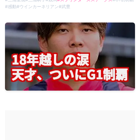
#
感動
#
ウインカーネリアン
#
武豊