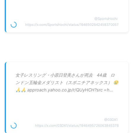
@
SportsHochi
https://x.com/SportsHochi/status/1946502642458370057
女子レスリング・小原日登美さんが死去 44歳 ロ
ンドン五輪金メダリスト（スポニチアネックス） 😢
🙏🙏 approach.yahoo.co.jp/r/QUyHCH?src＝h…
@
03DX1
https://x.com/03DX1/status/1946495726063845378