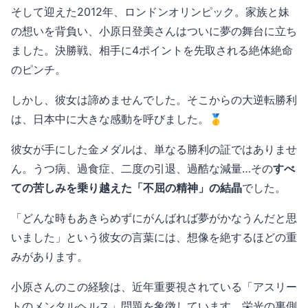
そして迎えた2012年、ロンドンオリンピック。家族と妹
の想いを背負い、小原日登美さんはついに夢の舞台に立ち
ました。決勝戦、相手に4ポイントを先取される絶体絶命
のピンチ。
しかし、彼女は諦めませんでした。そこからの大逆転勝利
は、日本中に大きな感動を呼びました。🥇
彼女が手にした金メダルは、単なる勝利の証ではありませ
ん。うつ病、過食症、二度の引退、過酷な減量…その
すべ
ての苦しみを乗り越えた「不屈の精神」の結晶
でした。
「どんな時もあきらめずにがんばれば夢がかなうんだと思
いました」という彼女の言葉には、想像を絶するほどの重
みがあります。
小原さんのこの経験は、近年重要視されている「アスリー
トのメンタルヘルス」問題を象徴しています。栄光の裏側