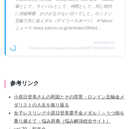
輩として、ライバルとして、仲間として、同じ時代
に切磋琢磨。かけがえのない日々でした」ロンドン
五輪で共に金メダル（デイリースポーツ） ＃Yahoo
ニュース news.yahoo.co.jp/articles/28bbd…
@
showgunn
https://x.com/showgunn/status/1946817332678181251
参考リンク
小原日登美さんの死因とその背景：ロンドン五輪金メ
ダリストの人生を振り返る
女子レスリング小原日登美選手金メダル！～うつ病を
乗り越えて - 悩み辞典（悩み解決総合サイト）