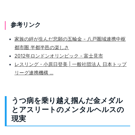
参考リンク
家族の絆が生んだ悲願の五輪金 - 八戸圏域連携中枢
都市圏 半都半邑の楽しさ
2012年ロンドンオリンピック - 富士見市
レスリング・小原日登美 | 一般社団法人 日本トップ
リーグ連携機構 ...
うつ病を乗り越え掴んだ金メダル
とアスリートのメンタルヘルスの
現実