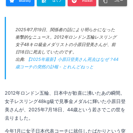
はてブ
コピー
Bluesky
Pocket
2025年7月19日、関係者の話により明らかになった
衝撃的なニュース。2012年ロンドン五輪レスリング
女子48キロ級金メダリストの小原日登美さんが、前
日18日に死去していたのです。
出典:
【2025年最新】小原日登美さん死去はなぜ？44
歳コーチの突然の訃報 - とれんどねっと
2012年ロンドン五輪、日本中が歓喜に沸いたあの瞬間。
女子レスリング48kg級で見事金メダルに輝いた小原日登
美さんが、2025年7月18日、44歳という若さでこの世を
去りました。
今年1月に女子日本代表コーチに就任したばかりという突