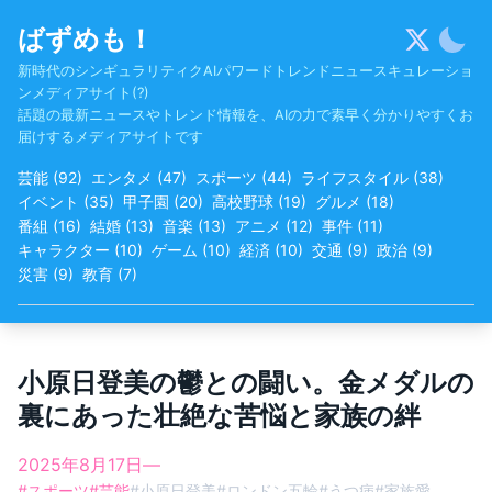
Skip
ばずめも！
to
content
新時代のシンギュラリティクAIパワードトレンドニュースキュレーショ
ンメディアサイト(?)
話題の最新ニュースやトレンド情報を、AIの力で素早く分かりやすくお
届けするメディアサイトです
芸能
(
92
)
エンタメ
(
47
)
スポーツ
(
44
)
ライフスタイル
(
38
)
イベント
(
35
)
甲子園
(
20
)
高校野球
(
19
)
グルメ
(
18
)
番組
(
16
)
結婚
(
13
)
音楽
(
13
)
アニメ
(
12
)
事件
(
11
)
キャラクター
(
10
)
ゲーム
(
10
)
経済
(
10
)
交通
(
9
)
政治
(
9
)
災害
(
9
)
教育
(
7
)
小原日登美の鬱との闘い。金メダルの
裏にあった壮絶な苦悩と家族の絆
2025年8月17日
—
#
スポーツ
#
芸能
#
小原日登美
#
ロンドン五輪
#
うつ病
#
家族愛