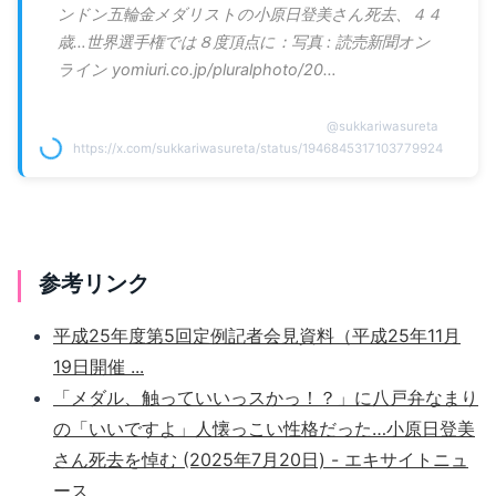
ンドン五輪金メダリストの小原日登美さん死去、４４
歳…世界選手権では８度頂点に：写真 : 読売新聞オン
ライン yomiuri.co.jp/pluralphoto/20…
@
sukkariwasureta
https://x.com/sukkariwasureta/status/1946845317103779924
参考リンク
平成25年度第5回定例記者会見資料（平成25年11月
19日開催 ...
「メダル、触っていいっスかっ！？」に八戸弁なまり
の「いいですよ」人懐っこい性格だった…小原日登美
さん死去を悼む (2025年7月20日) - エキサイトニュ
ース