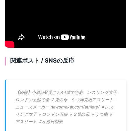
関連ポスト / SNSの反応
【続報】小原日登美さん44歳で急逝、レスリング女子
ロンドン五輪で金 ２児の母…うつ病克服アスリート -
ニュースメーカー newsmekar.com/athlete/ ＃レス
リング女子 ＃ロンドン五輪 ＃２児の母 ＃うつ病 ＃
アスリート ＃小原日登美