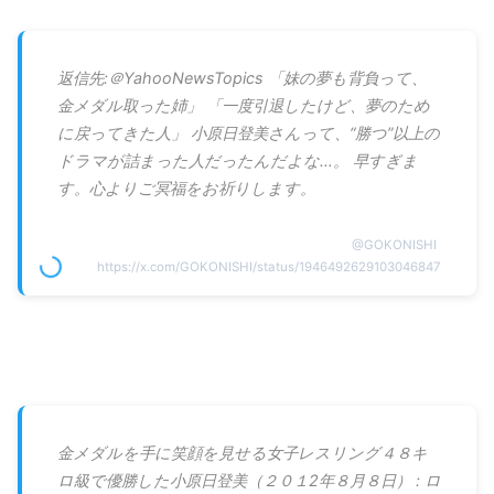
返信先:＠YahooNewsTopics 「妹の夢も背負って、
金メダル取った姉」 「一度引退したけど、夢のため
に戻ってきた人」 小原日登美さんって、“勝つ”以上の
ドラマが詰まった人だったんだよな…。 早すぎま
す。心よりご冥福をお祈りします。
@
GOKONISHI
https://x.com/GOKONISHI/status/1946492629103046847
金メダルを手に笑顔を見せる女子レスリング４８キ
ロ級で優勝した小原日登美（２０１2年８月８日） : ロ