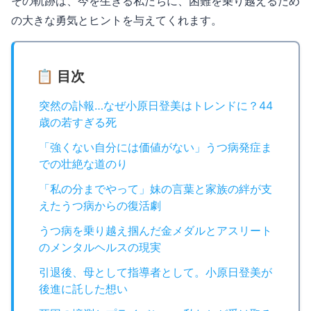
その軌跡は、今を生きる私たちに、困難を乗り越えるため
の大きな勇気とヒントを与えてくれます。
📋 目次
突然の訃報…なぜ小原日登美はトレンドに？44
歳の若すぎる死
「強くない自分には価値がない」うつ病発症ま
での壮絶な道のり
「私の分までやって」妹の言葉と家族の絆が支
えたうつ病からの復活劇
うつ病を乗り越え掴んだ金メダルとアスリート
のメンタルヘルスの現実
引退後、母として指導者として。小原日登美が
後進に託した想い