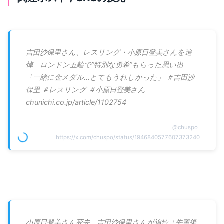
吉田沙保里さん、レスリング・小原日登美さんを追
悼 ロンドン五輪で”特別な勇希”もらった思い出
「一緒に金メダル…とてもうれしかった」 ＃吉田沙
保里 ＃レスリング ＃小原日登美さん
chunichi.co.jp/article/1102754
@
chuspo
https://x.com/chuspo/status/1946840577607373240
小原日登美さん死去 吉田沙保里さんが追悼「先輩後