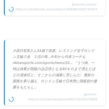
@
tokumei_manzai
https://x.com/tokumei_manzai/status/1946680764617326674
小原日登美さん44歳で急逝、レスリング女子ロンド
ン五輪で金 ２児の母…今年から代表コーチも
nikkansports.com/sports/news/20… 「うつ病、一
時は体重が階級のほぼ倍となる80キロまで増えたほ
どの過食症と、そこからの減量に苦しんだ。幾多の
困難を乗り越え、ロンドン五輪で日本勢に階級初の優
勝をもたらし」
@
celtista
https://x.com/celtista/status/1946721152392736809