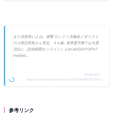
まだ全然若いよね、衝撃 ロンドン五輪金メダリスト
の小原日登美さん死去、４４歳…世界選手権では８度
頂点に（読売新聞オンライン） u.lin.ee/DQV1OFm?
mediad…
@
mgrnssm
https://x.com/mgrnssm/status/1946730409154523515
参考リンク