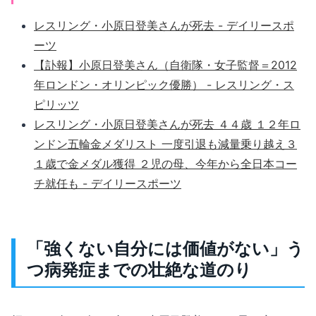
レスリング・小原日登美さんが死去 - デイリースポ
ーツ
【訃報】小原日登美さん（自衛隊・女子監督＝2012
年ロンドン・オリンピック優勝） - レスリング・ス
ピリッツ
レスリング・小原日登美さんが死去 ４４歳 １２年ロ
ンドン五輪金メダリスト 一度引退も減量乗り越え３
１歳で金メダル獲得 ２児の母、今年から全日本コー
チ就任も - デイリースポーツ
「強くない自分には価値がない」う
つ病発症までの壮絶な道のり