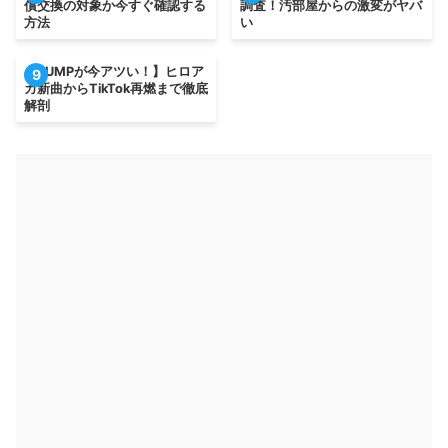
償交換の対象か今すぐ確認する
調査！汚部屋からの激変がヤバ
方法
い
【BUMPが今アツい！】ヒロア
9
カ新曲からTikTok再燃まで徹底
解剖