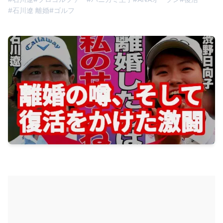
#
石川遼 離婚
#
ゴルフ