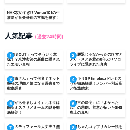
NHK攻めすぎ!? Venue101の生
放送が音楽番組の常識を覆す！
人気記事
(過去24時間)
「IRIS OUT」ってそういう意
え、脱退じゃなかったの!? すと
1
2
味！？米津玄師の新曲に隠され
ぷり・さとみ君の6年ぶりソロ
たエモい真相
ライブに隠された真実
「高市さん」って何者？ネット
ドッキリGP timeleszドレミの
3
4
熱狂の理由と気になる過去まで
うた徹底解説！メンバー別反応
徹底調査
と衝撃結末
「怖がらせましょう」元ネタは
「無言の帰宅」に「よかった
5
6
翻訳ミス？サメミームの謎を徹
ね」の悲劇。善意が招いたSNS
底解剖！
炎上の真相
うちのティファール大丈夫？無
最強ちゃんゴキブリカレー説を
7
8