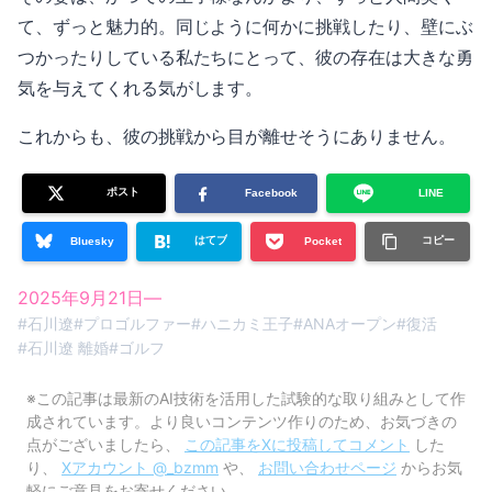
て、ずっと魅力的。同じように何かに挑戦したり、壁にぶ
つかったりしている私たちにとって、彼の存在は大きな勇
気を与えてくれる気がします。
これからも、彼の挑戦から目が離せそうにありません。
ポスト
Facebook
LINE
はてブ
コピー
Bluesky
Pocket
2025年9月21日
—
#
石川遼
#
プロゴルファー
#
ハニカミ王子
#
ANAオープン
#
復活
#
石川遼 離婚
#
ゴルフ
※この記事は最新のAI技術を活用した試験的な取り組みとして作
成されています。より良いコンテンツ作りのため、お気づきの
点がございましたら、
この記事をXに投稿してコメント
した
り、
Xアカウント @_bzmm
や、
お問い合わせページ
からお気
軽にご意見をお寄せください。