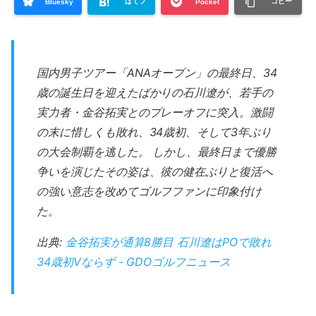
はてブ
コピー
Bluesky
Pocket
国内男子ツアー「ANAオープン」の最終日、34
歳の誕生日を迎えたばかりの石川遼が、若手の
実力者・金谷拓実とのプレーオフに突入。激闘
の末に惜しくも敗れ、34歳初、そして3年ぶり
の大会制覇を逃した。 しかし、最終日まで優勝
争いを演じたその姿は、彼の健在ぶりと復活へ
の強い意志を改めてゴルフファンに印象付け
た。
出典:
金谷拓実が通算8勝目 石川遼はPOで敗れ
34歳初Vならず - GDOゴルフニュース