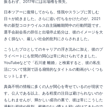
振るわず、2017年には出場権を喪失。
日本ツアーに復帰してからも、怪我やスランプに苦しむ
日々が続きました。さらに追い打ちをかけたのが、2021
年の新型コロナウイルス自主隔離期間中の行動問題です。
選手会副会長の辞任と出場停止処分は、彼のイメージを大
きく損ない、厳しい社会的批判にさらされました。
こうしたプロとしてのキャリアの浮き沈みに加え、彼のプ
ライベートにも世間の関心は常に向けられてきました。
YouTubeなどで「石川遼 離婚」と検索すると、彼の私生
活について憶測で語る扇情的なタイトルの動画がいくつも
ヒットします。
真偽不明の情報に多くの人が関心を寄せているのが現状で
す。公人である以上、ある程度の注目は避けられないのか
もしれませんが、輝かしい成功の裏で、彼は常にこうした
過剰な視線や批判、根拠のない噂とも戦い続けてきたので