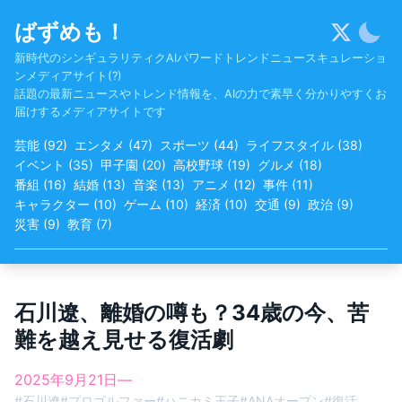
Skip
ばずめも！
to
content
新時代のシンギュラリティクAIパワードトレンドニュースキュレーショ
ンメディアサイト(?)
話題の最新ニュースやトレンド情報を、AIの力で素早く分かりやすくお
届けするメディアサイトです
芸能
(
92
)
エンタメ
(
47
)
スポーツ
(
44
)
ライフスタイル
(
38
)
イベント
(
35
)
甲子園
(
20
)
高校野球
(
19
)
グルメ
(
18
)
番組
(
16
)
結婚
(
13
)
音楽
(
13
)
アニメ
(
12
)
事件
(
11
)
キャラクター
(
10
)
ゲーム
(
10
)
経済
(
10
)
交通
(
9
)
政治
(
9
)
災害
(
9
)
教育
(
7
)
石川遼、離婚の噂も？34歳の今、苦
難を越え見せる復活劇
2025年9月21日
—
#
石川遼
#
プロゴルファー
#
ハニカミ王子
#
ANAオープン
#
復活