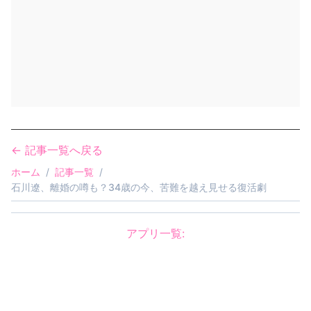
← 記事一覧へ戻る
ホーム
/
記事一覧
/
石川遼、離婚の噂も？34歳の今、苦難を越え見せる復活劇
アプリ一覧:
怖がらせましょう！ジェネレーター
AGOMIKADO
/
創造神ジェネレーター
/
ハンドサイン画像ジェネレーター