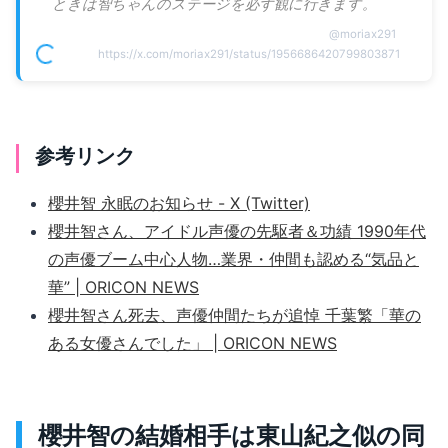
ときは智ちゃんのステージを必ず観に行きます。
@
moriax291
https://x.com/moriax291/status/1956686420799803871
参考リンク
櫻井智 永眠のお知らせ - X (Twitter)
櫻井智さん、アイドル声優の先駆者＆功績 1990年代
の声優ブーム中心人物…業界・仲間も認める“気品と
華” | ORICON NEWS
櫻井智さん死去、声優仲間たちが追悼 千葉繁「華の
ある女優さんでした」 | ORICON NEWS
櫻井智の結婚相手は東山紀之似の同