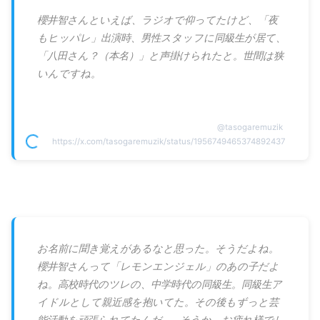
櫻井智さんといえば、ラジオで仰ってたけど、「夜
もヒッパレ」出演時、男性スタッフに同級生が居て、
「八田さん？（本名）」と声掛けられたと。世間は狭
いんですね。
@
tasogaremuzik
https://x.com/tasogaremuzik/status/1956749465374892437
お名前に聞き覚えがあるなと思った。そうだよね。
櫻井智さんって「レモンエンジェル」のあの子だよ
ね。高校時代のツレの、中学時代の同級生。同級生ア
イドルとして親近感を抱いてた。その後もずっと芸
能活動を頑張られてたんだ……そうか。お疲れ様でし