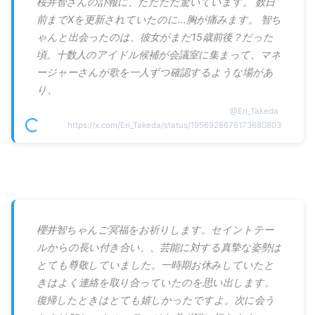
桜井智さんの訃報に、ただただ驚いています。 数日
前までXを更新されていたのに…胸が痛みます。 智ち
ゃんと出会ったのは、彼女がまだ15歳前後？だった
頃。十数人のアイドル候補が会議室に集まって、マネ
ージャーさんが歌を一人ずつ確認するような場があ
り、
@
Eri_Takeda
https://x.com/Eri_Takeda/status/1956928676173680803
櫻井智ちゃんご冥福をお祈りします。セイントテー
ルからの長い付き合い、、芸能に対する真摯な姿勢は
とても尊敬していました。一時期お休みしていたと
きはよく連絡を取り合っていたのを思い出します。
復帰したときはとても嬉しかったですよ。次に会う