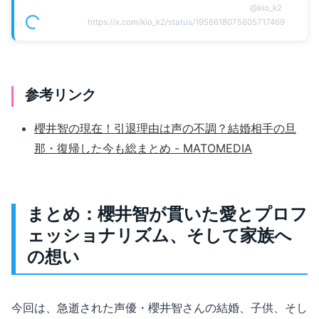
@
kio_k2
https://x.com/kio_k2/status/1956618075605717469
参考リンク
櫻井智の現在！引退理由は声の不調？結婚相手の旦
那・復帰した今も総まとめ - MATOMEDIA
まとめ：櫻井智が貫いた愛とプロフ
ェッショナリズム、そして家族へ
の想い
今回は、急逝された声優・櫻井智さんの結婚、子供、そし