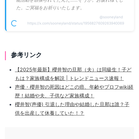
た。ご冥福をお祈りいたします。
@
sooneyland
https://x.com/sooneyland/status/1956827609263940069
参考リンク
【2025年最新】櫻井智の旦那（夫）は同級生！子ど
もは？家族構成を解説 | トレンドニュース速報！
声優・櫻井智の死因はどこの癌、年齢やプロフwiki経
歴！結婚や夫、子供など家族構成！
櫻井智(声優) 引退した理由や結婚した旦那は誰？子
供を出産して休養していた！？