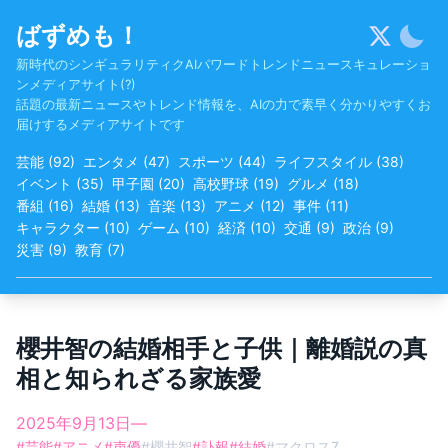
Skip
ばずめも！
to
content
新時代のシンギュラリティクAIパワードトレンドニュースキュレーショ
ンメディアサイト(?)
話題の最新ニュースやトレンド情報を、AIの力で素早く分かりやすくお
届けするメディアサイトです
芸能
(
92
)
エンタメ
(
47
)
スポーツ
(
44
)
ライフスタイル
(
38
)
イベント
(
35
)
甲子園
(
20
)
高校野球
(
19
)
グルメ
(
18
)
番組
(
16
)
結婚
(
13
)
音楽
(
13
)
アニメ
(
12
)
事件
(
11
)
キャラクター
(
10
)
ゲーム
(
10
)
経済
(
10
)
交通
(
9
)
政治
(
9
)
災害
(
9
)
教育
(
7
)
櫻井智の結婚相手と子供｜離婚説の真
相と知られざる家族愛
2025年9月13日
—
#
芸能
#
アニメ
#
声優
#
櫻井智
#
訃報
#
結婚
#
マクロス7