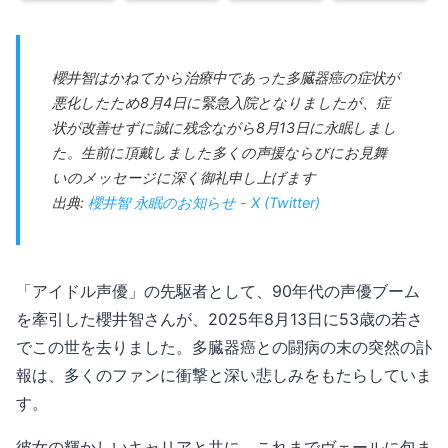
櫻井智はかねてから治療中であった多臓器癌の症状が
悪化したため8月4日に緊急入院となりましたが、症
状が改善せずに誠に残念ながら8月13日に永眠しまし
た。生前に頂戴しました多くの声援ならびにお見舞
いのメッセージに深く御礼申し上げます
出典:
櫻井智 永眠のお知らせ - X (Twitter)
「アイドル声優」の先駆者として、90年代の声優ブーム
を牽引した櫻井智さんが、2025年8月13日に53歳の若さ
でこの世を去りました。多臓器癌との闘病の末の突然の訃
報は、多くのファンに衝撃と深い悲しみをもたらしていま
す。
彼女の輝かしいキャリアと共に、これまでヴェールに包ま