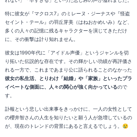
れない」「早すぎる」といった悲しみの声が溢れました。
特に彼女が『マクロス7』のミレーヌ・ジーナスや『怪盗
セイント・テール』の羽丘芽美（はねおかめいみ）など、
多くの人々の記憶に残るキャラクターを演じてきただけ
に、その衝撃は計り知れません。
彼女は1990年代に「アイドル声優」というジャンルを切
り拓いた伝説的な存在です。その輝かしい功績が再評価さ
れる一方で、これまであまり公に語られることのなかった
彼女の私生活、とりわけ「結婚」や「家族」といったプラ
イベートな側面に、人々の関心が強く向かっている
ので
す。
訃報という悲しい出来事をきっかけに、一人の女性として
の櫻井智さんの人生を知りたいと願う人が急増しているの
が、現在のトレンドの背景にあると言えるでしょう。😢