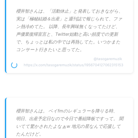
櫻井智さんは、「活動休止」と発表しておきながら、
実は「極秘結婚＆出産」と週刊誌で報じられて、ファ
ン熱冷めてた。 以降、長年興味無くなってたけど、
声優業復帰宣言と、Twitter始動と高い頻度での更新
で、ちょっとは私の中では再熱してた。いつかまた
コンサート行きたいと思ってた。
@
tasogaremuzik
https://x.com/tasogaremuzik/status/1956704127062315153
櫻井智さんは。 ベイfmのレギュラーを降りる時、
明日、出産予定日なので今日で番組降板ですって。 聞
いてて驚かされたよなぁw 地元の星なんで応援して
たんだけど。