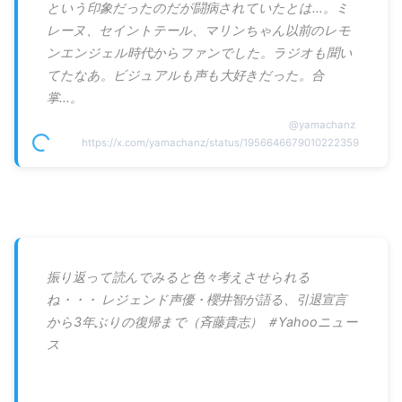
という印象だったのだが闘病されていたとは…。ミ
レーヌ、セイントテール、マリンちゃん以前のレモ
ンエンジェル時代からファンでした。ラジオも聞い
てたなあ。ビジュアルも声も大好きだった。合
掌…。
@
yamachanz
https://x.com/yamachanz/status/1956646679010222359
振り返って読んでみると色々考えさせられる
ね・・・ レジェンド声優・櫻井智が語る、引退宣言
から3年ぶりの復帰まで（斉藤貴志） ＃Yahooニュー
ス