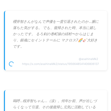
櫻井智さんがなんで声優を一度引退されたのか…腑に
落ちた気がする。 でも、復帰された時、本当に嬉し
かったです。 るろ剣の巻町操の緋村〜からはじま
り、銀魂にセイントテールに マクロス7🌈🎸大好き
です。
@
asahinaMk2
https://x.com/asahinaMk2/status/1956648541406806137
嗚呼…桜井智ちゃん…（涙）。何年か前、声が出しづ
らくなって引退。その後復帰し元気に活動している