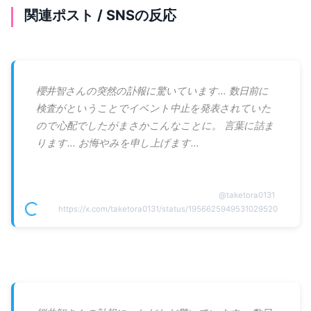
関連ポスト / SNSの反応
櫻井智さんの突然の訃報に驚いています… 数日前に
検査がということでイベント中止を発表されていた
ので心配でしたがまさかこんなことに。 言葉に詰ま
ります… お悔やみを申し上げます…
@
taketora0131
https://x.com/taketora0131/status/1956625949531029520