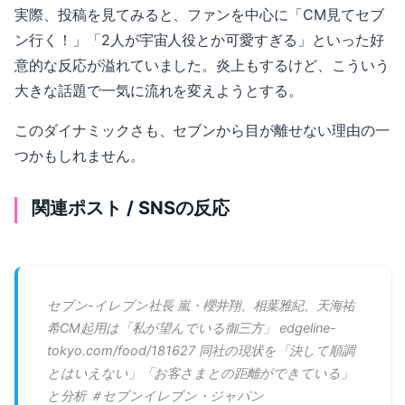
実際、投稿を見てみると、ファンを中心に「CM見てセブ
ン行く！」「2人が宇宙人役とか可愛すぎる」といった好
意的な反応が溢れていました。炎上もするけど、こういう
大きな話題で一気に流れを変えようとする。
このダイナミックさも、セブンから目が離せない理由の一
つかもしれません。
関連ポスト / SNSの反応
セブン-イレブン社長 嵐・櫻井翔、相葉雅紀、天海祐
希CM起用は「私が望んでいる御三方」 edgeline-
tokyo.com/food/181627 同社の現状を「決して順調
とはいえない」「お客さまとの距離ができている」
と分析 ＃セブンイレブン・ジャパン