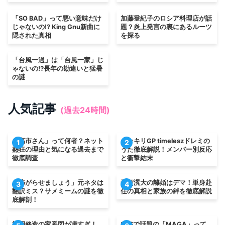
「SO BAD」って悪い意味だけ
加藤登紀子のロシア料理店が話
じゃないの!? King Gnu新曲に
題？炎上発言の裏にあるルーツ
隠された真相
を探る
「台風一過」は「台風一家」じ
ゃないの⁉長年の勘違いと猛暑
の謎
人気記事
(過去24時間)
「高市さん」って何者？ネット
ドッキリGP timeleszドレミの
1
2
熱狂の理由と気になる過去まで
うた徹底解説！メンバー別反応
徹底調査
と衝撃結末
「怖がらせましょう」元ネタは
千賀滉大の離婚はデマ！単身赴
3
4
翻訳ミス？サメミームの謎を徹
任の真相と家族の絆を徹底解説
底解剖！
松岡修造の家系図が凄すぎ！
SNSで話題の「MAGA」って