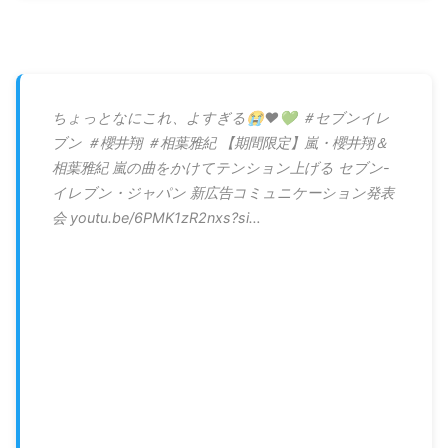
ちょっとなにこれ、よすぎる😭❤️💚 ＃セブンイレ
ブン ＃櫻井翔 ＃相葉雅紀 【期間限定】嵐・櫻井翔＆
相葉雅紀 嵐の曲をかけてテンション上げる セブン-
イレブン・ジャパン 新広告コミュニケーション発表
会 youtu.be/6PMK1zR2nxs?si…