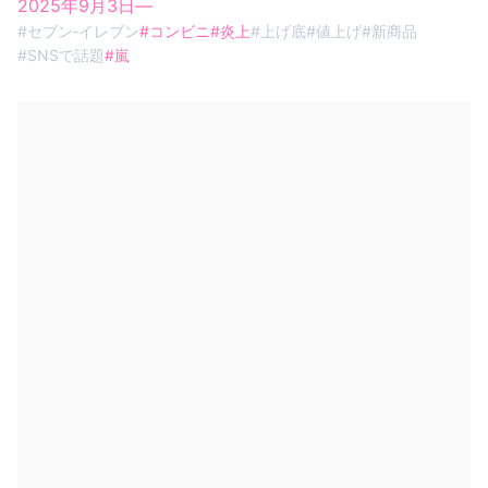
2025年9月3日
—
#
セブン‐イレブン
#
コンビニ
#
炎上
#
上げ底
#
値上げ
#
新商品
#
SNSで話題
#
嵐