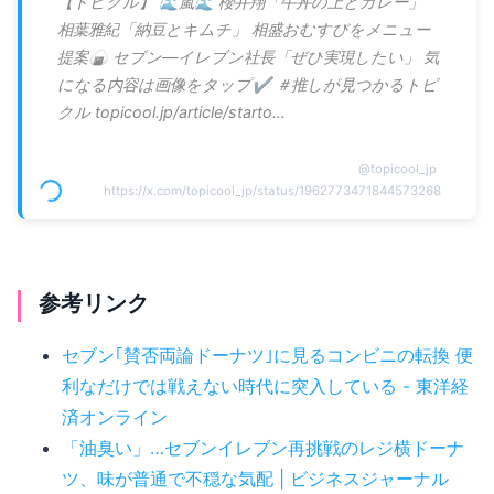
【トピクル】 🌊嵐🌊 櫻井翔「牛丼の上とカレー」
相葉雅紀「納豆とキムチ」 相盛おむすびをメニュー
提案🍙 セブン―イレブン社長「ぜひ実現したい」 気
になる内容は画像をタップ✔️ ＃推しが見つかるトピ
クル topicool.jp/article/starto…
@
topicool_jp
https://x.com/topicool_jp/status/1962773471844573268
参考リンク
セブン｢賛否両論ドーナツ｣に見るコンビニの転換 便
利なだけでは戦えない時代に突入している - 東洋経
済オンライン
「油臭い」…セブンイレブン再挑戦のレジ横ドーナ
ツ、味が普通で不穏な気配 | ビジネスジャーナル