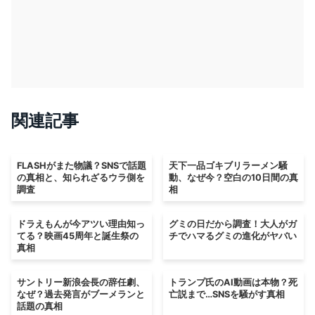
関連記事
FLASHがまた物議？SNSで話題
天下一品ゴキブリラーメン騒
の真相と、知られざるウラ側を
動、なぜ今？空白の10日間の真
調査
相
ドラえもんが今アツい理由知っ
グミの日だから調査！大人がガ
てる？映画45周年と誕生祭の
チでハマるグミの進化がヤバい
真相
サントリー新浪会長の辞任劇、
トランプ氏のAI動画は本物？死
なぜ？過去発言がブーメランと
亡説まで…SNSを騒がす真相
話題の真相