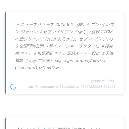
🔹ニュースリリース 2025.9.2 （株）セブン-イレブ
ン·ジャパン ＃セブンイレブン の新しい挑戦 TVCM
の新シリーズ「なにがあるかな、セブン-イレブン｣
を全国同時公開 ～新イメージキャラクターに ＃櫻井
翔 さん、＃相葉雅紀 さん、店舗オーナー役に ＃天海
祐希 さんがご出演～ sej.co.jp/company/news_r…
pic.x.com/1gzOexrf2w
@
sumire125as
https://x.com/sumire125as/status/1962713300321632414