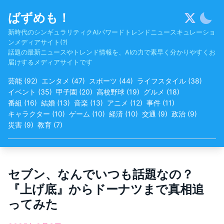
Skip
ばずめも！
to
content
新時代のシンギュラリティクAIパワードトレンドニュースキュレーショ
ンメディアサイト(?)
話題の最新ニュースやトレンド情報を、AIの力で素早く分かりやすくお
届けするメディアサイトです
芸能
(
92
)
エンタメ
(
47
)
スポーツ
(
44
)
ライフスタイル
(
38
)
イベント
(
35
)
甲子園
(
20
)
高校野球
(
19
)
グルメ
(
18
)
番組
(
16
)
結婚
(
13
)
音楽
(
13
)
アニメ
(
12
)
事件
(
11
)
キャラクター
(
10
)
ゲーム
(
10
)
経済
(
10
)
交通
(
9
)
政治
(
9
)
災害
(
9
)
教育
(
7
)
セブン、なんでいつも話題なの？
『上げ底』からドーナツまで真相追
ってみた