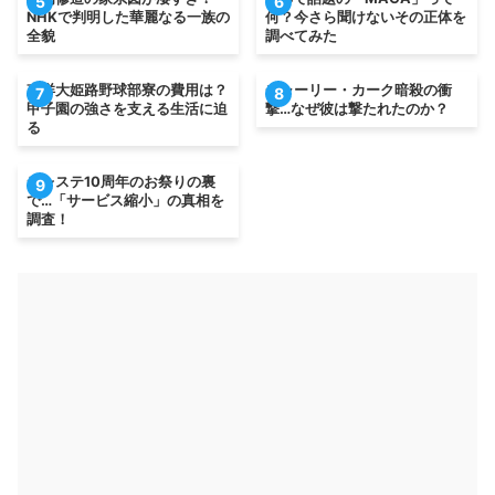
5
6
NHKで判明した華麗なる一族の
何？今さら聞けないその正体を
全貌
調べてみた
東洋大姫路野球部寮の費用は？
チャーリー・カーク暗殺の衝
7
8
甲子園の強さを支える生活に迫
撃…なぜ彼は撃たれたのか？
る
デレステ10周年のお祭りの裏
9
で…「サービス縮小」の真相を
調査！