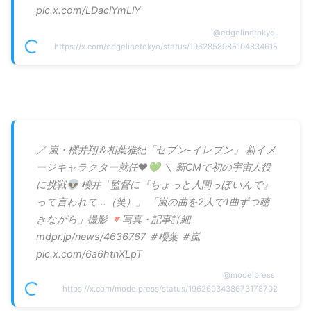
pic.x.com/LDaciYmLlY
@
edgelinetokyo
https://x.com/edgelinetokyo/status/1962858985104834615
／ 嵐・櫻井翔＆相葉雅紀「セブン-イレブン」 新イメ
ージキャラクター就任❤💚 ＼ 新CMで初の宇宙人役
に挑戦👽 櫻井「監督に『ちょっと人間っぽいんで』
って言われて…（笑）」 「嵐の曲を2人で1曲ずつ聴
きながら」撮影 🔻写真・記事詳細
mdpr.jp/news/4636767 ＃櫻葉 ＃嵐
pic.x.com/6a6htnXLpT
@
modelpress
https://x.com/modelpress/status/1962693438673178702