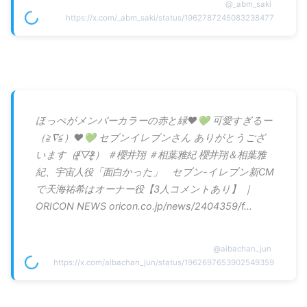
@
_abm_saki
https://x.com/_abm_saki/status/1962787245083238477
ほっぺがメンバーカラーの赤と緑❤️💚 可愛すぎるー
（≧∇≦）❤️💚 セブンイレブンさん ありがとうござ
います（ᵒ̴̶̷̥́▽ᵒ̴̶̷̣̥̀） ＃櫻井翔 ＃相葉雅紀 櫻井翔＆相葉雅
紀、宇宙人役「面白かった」 セブン-イレブン新CM
で天海祐希はオーナー役【3人コメントあり】 ｜
ORICON NEWS oricon.co.jp/news/2404359/f…
@
aibachan_jun
https://x.com/aibachan_jun/status/1962697653902549359