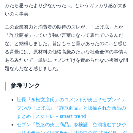
みたら思ったより少なかった…」というガッカリ感が大き
いのも事実。
この企業努力と消費者の期待のズレが、「上げ底」とか
「詐欺商品」っていう強い言葉になって表れているんだ
な、と納得しました。昔はもっと量があったのに…と感じ
る背景には、原材料の価格高騰みたいな社会全体の事情も
あるみたいで、単純にセブンだけを責められない複雑な問
題なんだなと感じました。
参考リンク
社長『永松文彦氏』のコメントが炎上？セブンイレ
ブンの『上げ底』『詐欺商品』と揶揄された商品の
まとめ | スマトレ – smart trend
セブン「疑惑の炎上商品」を検証、空洞塩むすびや
ハリボテサンドは本当か | 井の中の宴 武藤弘樹 - ダ