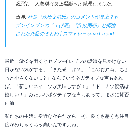
殺到し、大規模な炎上騒動へと発展しました。
出典:
社長『永松文彦氏』のコメントが炎上？セ
ブンイレブンの『上げ底』『詐欺商品』と揶揄
された商品のまとめ | スマトレ – smart trend
最近、SNSを開くとセブン-イレブンの話題を見かけない
日がない気がする。「また値上げ？」「このお弁当、ちょ
っと小さくない…？」なんていうネガティブな声もあれ
ば、「新しいスイーツが美味しすぎ！」「ドーナツ復活は
嬉しい！」みたいなポジティブな声もあって、まさに賛否
両論。
私たちの生活に身近な存在だからこそ、良くも悪くも注目
度がめちゃくちゃ高いんですよね。