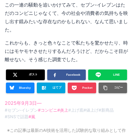
この一連の騒動を追いかけてみて、セブン-イレブンはた
だのコンビニじゃなくて、今の社会や消費者の気持ちを映
し出す鏡みたいな存在なのかもしれない、なんて思いまし
た。
これからも、きっと色々なことで私たちを驚かせたり、時
にはモヤモヤさせたりするんだろうけど、だからこそ目が
離せない。そう感じた調査でした。
ポスト
Facebook
LINE
はてブ
コピー
Bluesky
Pocket
2025年9月3日
—
#
セブン‐イレブン
#
コンビニ
#
炎上
#
上げ底
#
値上げ
#
新商品
#
SNSで話題
#
嵐
※この記事は最新のAI技術を活用した試験的な取り組みとして作