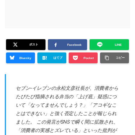
ポスト
Facebook
LINE
はてブ
コピー
Bluesky
Pocket
セブン‐イレブンの永松文彦社長が、消費者から
たびたび指摘される弁当の「上げ底」疑惑につ
いて「なってませんでしょう？」「アコギなこ
とはできない」と強く否定したことが報じられ
ました。 この発言がSNSで瞬く間に拡散され、
「消費者の実感とズレている」といった批判が