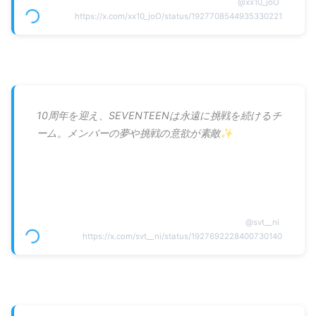
@
xx10_joO
https://x.com/xx10_joO/status/1927708544935330221
10周年を迎え、SEVENTEENは永遠に挑戦を続けるチ
ーム。メンバーの夢や挑戦の意欲が素敵✨
@
svt__ni
https://x.com/svt__ni/status/1927692228400730140