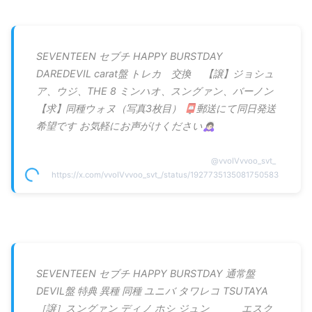
SEVENTEEN セブチ HAPPY BURSTDAY
DAREDEVIL carat盤 トレカ 交換 【譲】ジョシュ
ア、ウジ、THE 8 ミンハオ、スングァン、バーノン
【求】同種ウォヌ（写真3枚目） 📮郵送にて同日発送
希望です お気軽にお声がけください🙇🏻‍♀️
@
vvoIVvvoo_svt_
https://x.com/vvoIVvvoo_svt_/status/1927735135081750583
SEVENTEEN セブチ HAPPY BURSTDAY 通常盤
DEVIL盤 特典 異種 同種 ユニバ タワレコ TSUTAYA
［譲］スングァン ディノ ホシ ジュン エスク