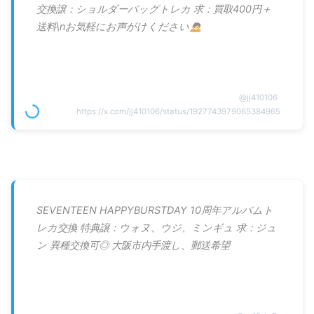
交換譲：ショルダーバッグトレカ 求：買取400円＋
送料\nお気軽にお声がけください🙇
@
jj410106
https://x.com/jj410106/status/1927743979065384965
SEVENTEEN HAPPYBURSTDAY 10周年アルバムト
レカ交換 特典譲：ウォヌ、ウジ、ミンギュ 求：ジュ
ン 異種交換可◎ 大阪市内手渡し、郵送希望