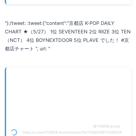
"}:/tweet: :tweet:{"content":"京都店 K-POP DAILY
CHART ★（5/27） 1位 SEVENTEEN 2位 RIIZE 3位 TEN
（NCT） 4位 BOYNEXTDOOR 5位 PLAVE でした！ #京
都店チャート ", url: "
@
TOWER_Kyoto
https://x.com/TOWER_Kyoto/status/1927548504970330229