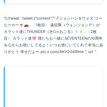
"}:/tweet: :tweet:{"content":"📝ジョンハン＆ウォヌ コー
ヒーカー☕️🚗 . 〈1枚目〉 遠征隊（ウォンジョンデ）が
カラット達にTHUNDER（쏜다=おごる）！⚡️ . 〈2枚
目〉 カラット達🩷 僕たちも一緒にSEVENTEENの10周年
を心からお祝いしてるよ！いつも傍にいてくれて本当にあ
りがとう 幸せだよ〜 pic.x.com/AKV2O49Ime ", url: "