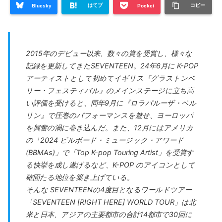
はてブ
コピー
Bluesky
Pocket
2015年のデビュー以来、数々の賞を受賞し、様々な
記録を更新してきたSEVENTEEN。24年6月に K-POP
アーティストとして初めてイギリス『グラストンベ
リー・フェスティバル』のメインステージに立ち高
い評価を受けると、同年9月に『ロラパルーザ・ベル
リン』で圧巻のパフォーマンスを魅せ、ヨーロッパ
を興奮の渦に巻き込んだ。また、12月にはアメリカ
の「2024 ビルボード・ミュージック・アワード
(BBMAs)」で「Top K-pop Touring Artist」を受賞す
る快挙を成し遂げるなど、K-POP のアイコンとして
確固たる地位を築き上げている。
そんな SEVENTEENの4度目となるワールドツアー
「SEVENTEEN [RIGHT HERE] WORLD TOUR」は北
米と日本、アジアの主要都市の合計14都市で30回に