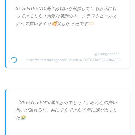
SEVENTEEN10周年お祝いを開催しているお店に行
ってきました！素敵な装飾の中、クラフトビールと
グッズ買いまくり🥰楽しかったです🫶🏻
@
orangeboo13
https://x.com/orangeboo13/status/1927841421676904898
「SEVENTEEN10周年おめでとう！」みんなの熱い
想いが溢れる日。共に歩んできた10年に涙が出まし
た😭