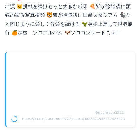
出演 🐱挑戦を続けもっと大きな成果 🍕皆が除隊後に額
縁の家族写真撮影 🐯皆が除隊後に日産スタジアム 🐈‍⬛今
と同じように楽しく音楽を続ける 🦖英語上達して世界旅
行 🍊演技 ソロアルバム 🐶ソロコンサート ", url: "
@
uuurrruuu2222
https://x.com/uuurrruuu2222/status/1927674842272428270