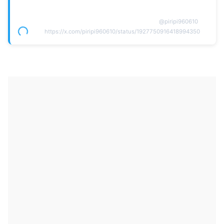
@
piripi960610
https://x.com/piripi960610/status/1927750916418994350