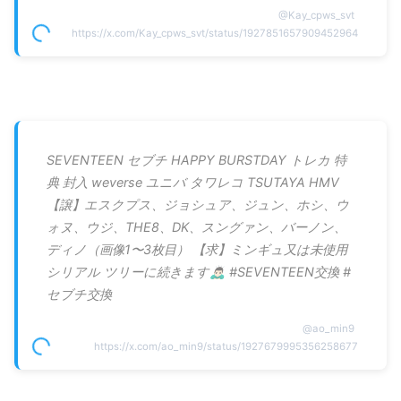
@
Kay_cpws_svt
https://x.com/Kay_cpws_svt/status/1927851657909452964
SEVENTEEN セブチ HAPPY BURSTDAY トレカ 特
典 封入 weverse ユニバ タワレコ TSUTAYA HMV
【譲】エスクプス、ジョシュア、ジュン、ホシ、ウ
ォヌ、ウジ、THE8、DK、スングァン、バーノン、
ディノ（画像1〜3枚目） 【求】ミンギュ又は未使用
シリアル ツリーに続きます🙇🏻‍♂️ #SEVENTEEN交換 #
セブチ交換
@
ao_min9
https://x.com/ao_min9/status/1927679995356258677