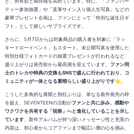
ど、所有欲と期待感を高めています。特に、「ファンパー
ティー参加抽選」や「直筆サイン入り個人生写真」などの
豪華プレゼント企画は、ファンにとって「特別な誕生日ギ
フト」として嬉しいサプライズです。
さらに、5月7日からは対象商品の購入者を対象に「ラッ
キードローイベント」もスタート。未公開写真を使用した
特別仕様フォトカードの抽選プレゼントが行われるなど、
盛り上がりは発売前から最高潮を迎えています。
ファン同
士のトレカや特典の交換もSNSで盛んに行われており、コ
ミュニティが一体となる素晴らしい盛り上がりです🌟
。
こうした多角的な展開と熱狂ぶりは、単なる新作発売の枠
を超え、SEVENTEENの活動が
ファンと共に歩み、感動や
ワクワクを共有する「祝祭」へと進化していることを示し
ています
。新作アルバムが持つ深いメッセージ性と充実の
内容は、初心者からコアファンまで幅広い層の心を掴み、