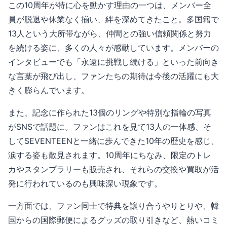
この10周年が特に心を動かす理由の一つは、メンバー全
員が脱退や休業なく揃い、絆を深めてきたこと。多国籍で
13人という大所帯ながら、仲間との強い信頼関係と努力
を続ける姿に、多くの人々が感動しています。メンバーの
インタビューでも「永遠に挑戦し続ける」といった前向き
な言葉が飛び出し、ファンたちの期待は今後の活躍にも大
きく膨らんでいます。
また、記念に作られた13個のリングや特別な指輪の写真
がSNSで話題に。ファンはこれを見て13人の一体感、そ
してSEVENTEENと一緒に歩んできた10年の歴史を感じ、
涙する姿も散見されます。10周年にちなみ、限定のトレ
カやスタンプラリーも販売され、それらの交換や買取が活
発に行われているのも興味深い現象です。
一方面では、ファン同士で特典を譲り合うやりとりや、韓
国からの国際郵便によるグッズの取り引きなど、熱いコミ