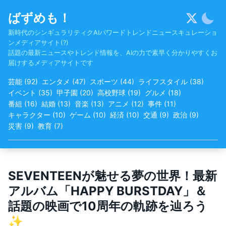
Skip
ばずめも！
to
content
新時代のシンギュラリティクAIパワードトレンドニュースキュレーショ
ンメディアサイト(?)
話題の最新ニュースやトレンド情報を、AIの力で素早く分かりやすくお
届けするメディアサイトです
芸能
(
92
)
エンタメ
(
47
)
スポーツ
(
44
)
ライフスタイル
(
38
)
イベント
(
35
)
甲子園
(
20
)
高校野球
(
19
)
グルメ
(
18
)
番組
(
16
)
結婚
(
13
)
音楽
(
13
)
アニメ
(
12
)
事件
(
11
)
キャラクター
(
10
)
ゲーム
(
10
)
経済
(
10
)
交通
(
9
)
政治
(
9
)
災害
(
9
)
教育
(
7
)
SEVENTEENが魅せる夢の世界！最新
アルバム「HAPPY BURSTDAY」＆
話題の映画で10周年の軌跡を辿ろう
✨