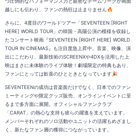
つ圧倒的なパフォーマンス力と親密なチームワークが画面
越しにも伝わり、ファンの熱狂は止まりません🔥
さらに、4度目のワールドツアー「SEVENTEEN [RIGHT
HERE] WORLD TOUR」の韓国・高陽公演の模様を収録し
たコンサート映画『SEVENTEEN [RIGHT HERE] WORLD
TOUR IN CINEMAS』も注目度急上昇中。音楽、映像、演
出にこだわり、最新技術のSCREENXや4DXを活用した上
映はまさに未体験のライブ体験！劇場限定の特典もあり、
ファンにとっては歓喜のひとときとなっています🎉
SEVENTEENの成功は音楽面だけでなく、日本でのファン
ミーティングや限定グッズ販売、オンラインイベントに至
るまで多方面に展開。オフィシャルファンクラブ
「CARAT」の熱心な支持も彼らの躍進を支えています。
メンバーそれぞれのソロ活動やユニットの活躍もめざまし
く、新たなファン層の獲得につながっています。