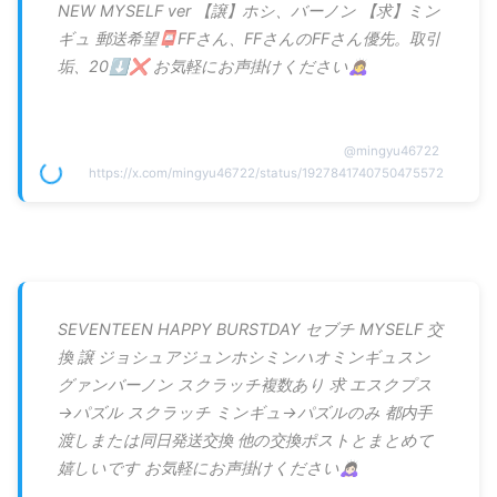
NEW MYSELF ver 【譲】ホシ、バーノン 【求】ミン
ギュ 郵送希望📮FFさん、FFさんのFFさん優先。取引
垢、20⬇️❌ お気軽にお声掛けください🙇‍♀️
@
mingyu46722
https://x.com/mingyu46722/status/1927841740750475572
SEVENTEEN HAPPY BURSTDAY セブチ MYSELF 交
換 譲 ジョシュアジュンホシミンハオミンギュスン
グァンバーノン スクラッチ複数あり 求 エスクプス
→パズル スクラッチ ミンギュ→パズルのみ 都内手
渡しまたは同日発送交換 他の交換ポストとまとめて
嬉しいです お気軽にお声掛けください🙇🏻‍♀️