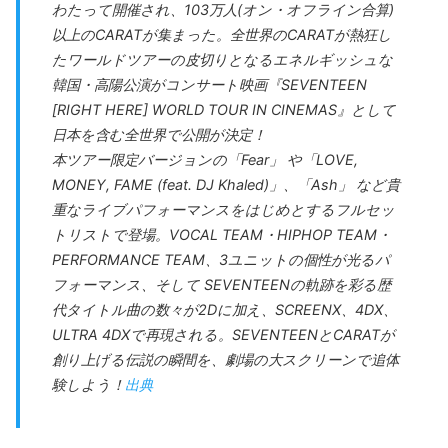
わたって開催され、103万人(オン・オフライン合算)
以上のCARATが集まった。全世界のCARATが熱狂し
たワールドツアーの皮切りとなるエネルギッシュな
韓国・高陽公演がコンサート映画『SEVENTEEN
[RIGHT HERE] WORLD TOUR IN CINEMAS』として
日本を含む全世界で公開が決定！
本ツアー限定バージョンの「Fear」 や「LOVE,
MONEY, FAME (feat. DJ Khaled)」、「Ash」 など貴
重なライブパフォーマンスをはじめとするフルセッ
トリストで登場。VOCAL TEAM・HIPHOP TEAM・
PERFORMANCE TEAM、3ユニットの個性が光るパ
フォーマンス、そして SEVENTEENの軌跡を彩る歴
代タイトル曲の数々が2Dに加え、SCREENX、4DX、
ULTRA 4DXで再現される。SEVENTEENとCARATが
創り上げる伝説の瞬間を、劇場の大スクリーンで追体
験しよう！
出典