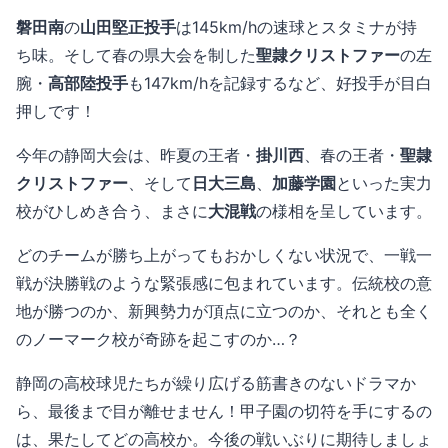
磐田南
の
山田堅正投手
は145km/hの速球とスタミナが持
ち味。そして春の県大会を制した
聖隷クリストファー
の左
腕・
高部陸投手
も147km/hを記録するなど、好投手が目白
押しです！
今年の静岡大会は、昨夏の王者・
掛川西
、春の王者・
聖隷
クリストファー
、そして
日大三島
、
加藤学園
といった実力
校がひしめき合う、まさに
大混戦
の様相を呈しています。
どのチームが勝ち上がってもおかしくない状況で、一戦一
戦が決勝戦のような緊張感に包まれています。伝統校の意
地が勝つのか、新興勢力が頂点に立つのか、それとも全く
のノーマーク校が奇跡を起こすのか…？
静岡の高校球児たちが繰り広げる筋書きのないドラマか
ら、最後まで目が離せません！甲子園の切符を手にするの
は、果たしてどの高校か。今後の戦いぶりに期待しましょ