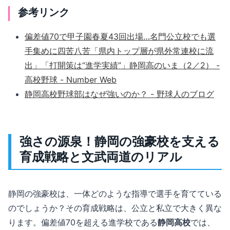
参考リンク
偏差値70で甲子園春夏43回出場…名門公立校でも選
手集めに四苦八苦「県内トップ層が県外常連校に流
出」「打開策は“進学実績”」静岡高のいま（2／2） -
高校野球 - Number Web
静岡高校野球部はなぜ強いのか？ - 野球人のブログ
強さの源泉！静岡の強豪校を支える
育成戦略と文武両道のリアル
静岡の強豪校は、一体どのような指導で選手を育てている
のでしょうか？その育成戦略は、公立と私立で大きく異な
ります。偏差値70を超える進学校である
静岡高校
では、