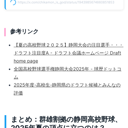
https://x.com/chikamon_is_god/status/1943985674660851853
参考リンク
【夏の高校野球２０２５】静岡大会の注目選手・・・
ドラフト注目度A - ドラフト会議ホームページ Draft
home page
全国高校野球選手権静岡大会2025年 - 球歴ドットコ
ム
2025年度-高校生-静岡県のドラフト候補とみんなの
評価
まとめ：群雄割拠の静岡高校野球、
2025年夏の頂点に立つのは？