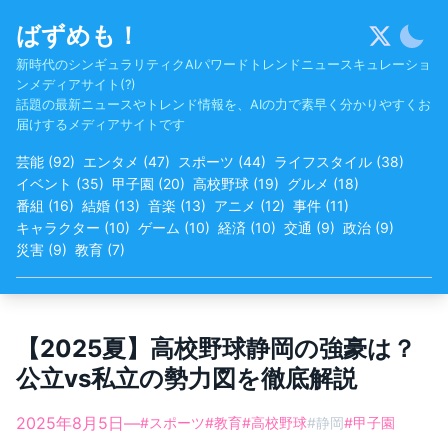
Skip
ばずめも！
to
content
新時代のシンギュラリティクAIパワードトレンドニュースキュレーショ
ンメディアサイト(?)
話題の最新ニュースやトレンド情報を、AIの力で素早く分かりやすくお
届けするメディアサイトです
芸能
(
92
)
エンタメ
(
47
)
スポーツ
(
44
)
ライフスタイル
(
38
)
イベント
(
35
)
甲子園
(
20
)
高校野球
(
19
)
グルメ
(
18
)
番組
(
16
)
結婚
(
13
)
音楽
(
13
)
アニメ
(
12
)
事件
(
11
)
キャラクター
(
10
)
ゲーム
(
10
)
経済
(
10
)
交通
(
9
)
政治
(
9
)
災害
(
9
)
教育
(
7
)
【2025夏】高校野球静岡の強豪は？
公立vs私立の勢力図を徹底解説
2025年8月5日
—
#
スポーツ
#
教育
#
高校野球
#
静岡
#
甲子園