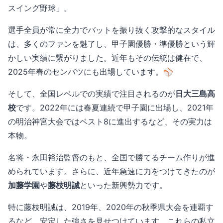
スイング野球」。
選手全員が常に全力でバットを振り抜く攻撃的なスタイル
は、多くのファンを魅了し、甲子園優勝・準優勝という輝
かしい実績に繋がりました。近年もその伝統は健在で、
2025年春のセンバツにも出場しています。⚾️
そして、全国レベルでの実績で注目されるのが
日大三島高
校
です。2022年には春夏連続で甲子園に出場し、2021年
の明治神宮大会ではベスト8に進出するなど、その実力は
本物。
名将・永田裕治監督のもと、全国で勝てるチーム作りが進
められています。さらに、近年急速に力をつけてきたのが
加藤学園
や
藤枝明誠
といった新興勢力です。
特に藤枝明誠は、2019年、2020年の秋季県大会を連覇す
るなど、安定した強さを見せつけています。これらの私立