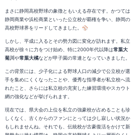
まさに静岡高校野球の象徴ともいえる存在です。かつては
静岡商業や浜松商業といった公立校が覇権を争い、静岡の
高校野球界をリードしてきました。⚾️
しかし、平成に入るとその勢力図に変化が訪れます。私立
高校が徐々に力をつけ始め、特に2000年代以降は
常葉大
菊川
や
常葉大橘
などが甲子園の常連となっていきました。
この背景には、少子化による野球人口の減少で公立校が選
手を集めにくくなったことや、優秀な指導者が私立校へ流
れたこと、さらには私立校の充実した練習環境やスカウト
網の強化などが挙げられます。
現在では、県大会の上位を私立の強豪校が占めることも珍
しくなく、古くからのファンにとっては少し寂しい状況か
もしれませんね。それでも、伝統校が古豪復活をかけて新