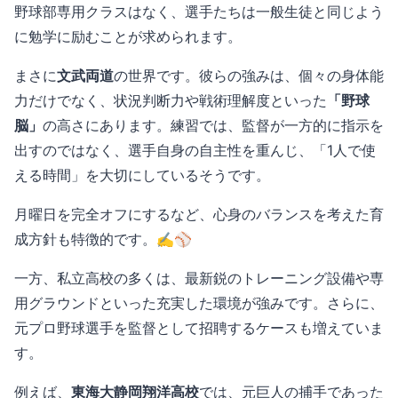
野球部専用クラスはなく、選手たちは一般生徒と同じよう
に勉学に励むことが求められます。
まさに
文武両道
の世界です。彼らの強みは、個々の身体能
力だけでなく、状況判断力や戦術理解度といった
「野球
脳」
の高さにあります。練習では、監督が一方的に指示を
出すのではなく、選手自身の自主性を重んじ、「1人で使
える時間」を大切にしているそうです。
月曜日を完全オフにするなど、心身のバランスを考えた育
成方針も特徴的です。✍️⚾️
一方、私立高校の多くは、最新鋭のトレーニング設備や専
用グラウンドといった充実した環境が強みです。さらに、
元プロ野球選手を監督として招聘するケースも増えていま
す。
例えば、
東海大静岡翔洋高校
では、元巨人の捕手であった