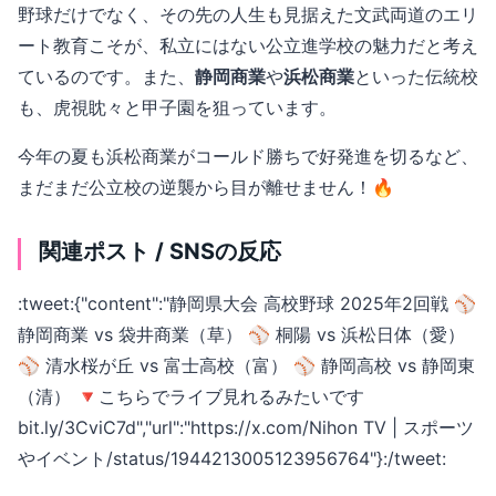
野球だけでなく、その先の人生も見据えた文武両道のエリ
ート教育こそが、私立にはない公立進学校の魅力だと考え
ているのです。また、
静岡商業
や
浜松商業
といった伝統校
も、虎視眈々と甲子園を狙っています。
今年の夏も浜松商業がコールド勝ちで好発進を切るなど、
まだまだ公立校の逆襲から目が離せません！🔥
関連ポスト / SNSの反応
:tweet:{"content":"静岡県大会 高校野球 2025年2回戦 ⚾
静岡商業 vs 袋井商業（草） ⚾ 桐陽 vs 浜松日体（愛）
⚾ 清水桜が丘 vs 富士高校（富） ⚾ 静岡高校 vs 静岡東
（清） 🔻こちらでライブ見れるみたいです
bit.ly/3CviC7d","url":"https://x.com/Nihon TV | スポーツ
やイベント/status/1944213005123956764"}:/tweet: