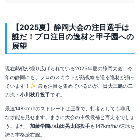
【2025夏】静岡大会の注目選手は
誰だ！プロ注目の逸材と甲子園への
展望
現在熱戦が繰り広げられている2025年夏の静岡大会。今
年の静岡にも、プロのスカウトが熱視線を送る逸材が揃っ
ています！✨ 最も注目を集めているのが、
日大三島
の二
刀流・
小川秋月投手
です。
最速148km/hのストレートは圧巻で、打者としても非凡
な才能を見せます。まさに大会の主役候補と言えるでしょ
う。また、
加藤学園
の
山田晃太郎投手
も147km/hの速球を
誇る本格派右腕。