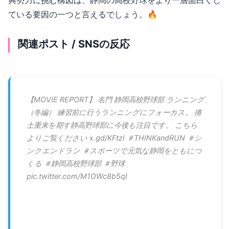
興勢力に挑む構図は、静岡の高校野球をより一層面白くし
ている要因の一つと言えるでしょう。🔥
関連ポスト / SNSの反応
【MOVIE REPORT】 名門 静岡高校野球部 ランニング
（冬編） 練習前に行うランニングにフォーカス。 捲
土重来を期す静高野球部に今後も注目です。 こちら
よりご覧ください x.gd/KFtzI ＃THINKandRUN ＃シ
ンクエンドラン ＃スポーツで元気な静岡をともにつ
くる ＃静岡高校野球部 ＃野球
pic.twitter.com/M1OWc8b5qI