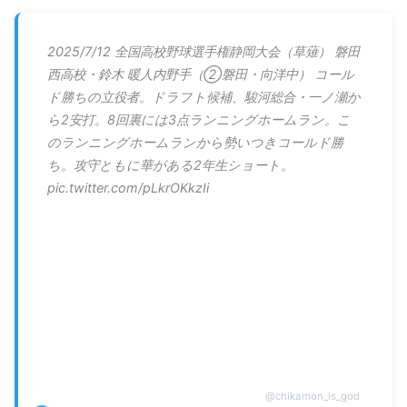
2025/7/12 全国高校野球選手権静岡大会（草薙） 磐田
西高校・鈴木 暖人内野手（②磐田・向洋中） コール
ド勝ちの立役者。ドラフト候補、駿河総合・一ノ瀬か
ら2安打。8回裏には3点ランニングホームラン。こ
のランニングホームランから勢いつきコールド勝
ち。攻守ともに華がある2年生ショート。
pic.twitter.com/pLkrOKkzIi
@
chikamon_is_god