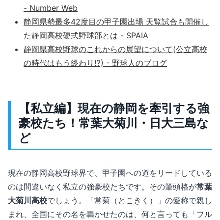
- Number Web
静岡県勢最多42度目の甲子園出場 天覧試合も開催し
た静岡高校硬式野球部とは - SPAIA
静岡県高校野球のこれからの展望について(公立高校
の時代はもう終わり⁉) - 野球人のブログ
【私立編】現在の静岡を牽引する強
豪校たち！常葉大菊川・日大三島な
ど
現在の静岡高校野球界で、甲子園への道をリードしている
のは間違いなく私立の強豪校たちです。その筆頭格が
常葉
大菊川高校
でしょう。「常菊（とこきく）」の愛称で親し
まれ、全国にその名を轟かせたのは、何と言っても「フル