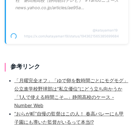
柱 磐田南高校（静岡朝日テレビ） ＃Yahooニュース
news.yahoo.co.jp/articles/ae95a…
@
katayaman19
https://x.com/katayaman19/status/1943621565385699684
参考リンク
「月曜完全オフ」「ゆで卵を数時間ごとにモグモグ」
公立進学校野球部は“私立優位”にどう立ち向かうか
「1人で使える時間こそ…」静岡高校のケース -
Number Web
“おらが町”自慢の監督はこの人！ 春高バレーにも甲
子園にも導いた監督がいるって本当!?