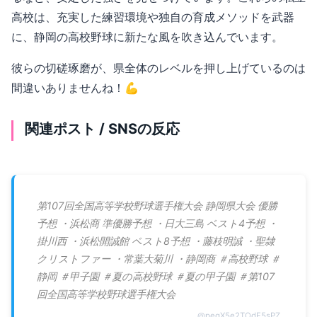
高校は、充実した練習環境や独自の育成メソッドを武器
に、静岡の高校野球に新たな風を吹き込んでいます。
彼らの切磋琢磨が、県全体のレベルを押し上げているのは
間違いありませんね！💪
関連ポスト / SNSの反応
第107回全国高等学校野球選手権大会 静岡県大会 優勝
予想 ・浜松商 準優勝予想 ・日大三島 ベスト4予想 ・
掛川西 ・浜松開誠館 ベスト8予想 ・藤枝明誠 ・聖隷
クリストファー ・常葉大菊川 ・静岡商 ＃高校野球 ＃
静岡 ＃甲子園 ＃夏の高校野球 ＃夏の甲子園 ＃第107
回全国高等学校野球選手権大会
@
pegX5e2TOdF5sPZ