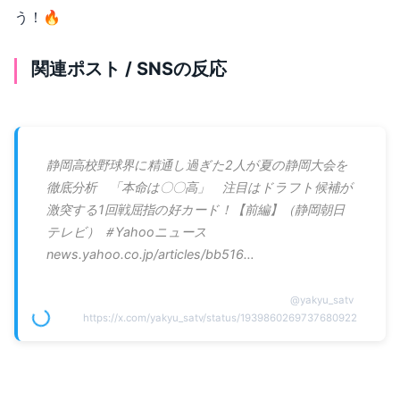
う！🔥
関連ポスト / SNSの反応
静岡高校野球界に精通し過ぎた2人が夏の静岡大会を
徹底分析 「本命は〇〇高」 注目はドラフト候補が
激突する1回戦屈指の好カード！【前編】（静岡朝日
テレビ） ＃Yahooニュース
news.yahoo.co.jp/articles/bb516…
@
yakyu_satv
https://x.com/yakyu_satv/status/1939860269737680922