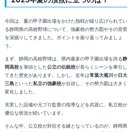
今回は、夏の甲子園出場をかけた熱戦が繰り広げられてい
る静岡県の高校野球について、強豪校の勢力図やその背景
を深掘りしてきました。ポイントを振り返ってみましょ
う。
まず、静岡の高校野球は、県内最多の甲子園出場を誇る
静
岡高校
を筆頭とした
公立の伝統校
が長らくシーンを牽引し
てきた歴史があります。しかし、近年は
常葉大菊川
や
日大
三島
といった
私立の強豪校
が台頭し、その勢力図は大きく
変化しました。
充実した設備や元プロ監督の指導などを武器に、私立校が
優位な状況が続いています。
そんな中、公立校が対抗する鍵となっているのが、静岡県