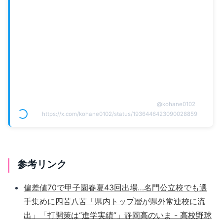
@
kohane0102
https://x.com/kohane0102/status/1936446423090028859
参考リンク
偏差値70で甲子園春夏43回出場…名門公立校でも選
手集めに四苦八苦「県内トップ層が県外常連校に流
出」「打開策は“進学実績”」静岡高のいま - 高校野球