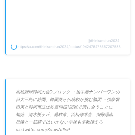
@
thinkandrun2024
https://x.com/thinkandrun2024/status/1942475473667207583
高校野球静岡大会Dブロック ・投手層ナンバーワンの
日大三島に静岡、静岡商ら伝統校が挑む構図 ・強豪磐
田東と静岡市立は昨夏同様1回戦で潰し合うことに ・
知徳、清水桜ヶ丘、藤枝東、浜松修学舎、御殿場南、
星陵と一筋縄ではいかない学校も多数控える
pic.twitter.com/KouwAtlInP