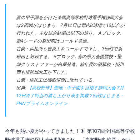
夏の甲子園をかけた全国高等学校野球選手権静岡大会
は2回戦がはじまり、7月12日は県内8球場で16試合が
行われた。主な試合結果は以下の通り。 Aブロック.
第4シードの磐田南はコールド発進。
古豪・浜松商も吉原工をコールドで下し、3回戦で浜
松西と対戦する。 Bブロック. 春の県大会優勝校・聖
隷クリストファーが白星発進。前年度の優勝校・掛川
西も浜松城北工を下した。
古豪・浜松工は御殿場西に敗れている。
出典:
【高校野球】聖地・甲子園を目指す静岡大会 7月
12日終了時点の勝ち上がり表を掲載 2回戦はじまる -
FNNプライムオンライン
今年も熱い夏がやってきました！☀️ 第107回全国高等学校
野球選手権静岡大会が開催され、「高校野球 静岡」が大