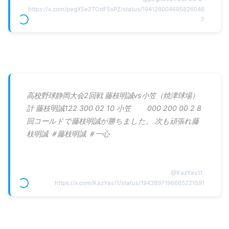
https://x.com/pegX5e2TOdF5sPZ/status/194126004695826046
7
高校野球静岡大会2回戦 藤枝明誠vs小笠（焼津球場）
計 藤枝明誠122 300 02 10 小笠 000 200 00 2 8
回コールドで藤枝明誠が勝ちました。 次も頑張れ藤
枝明誠 ＃藤枝明誠 ＃一心
@
KazYas11
https://x.com/KazYas11/status/1943897196665221591