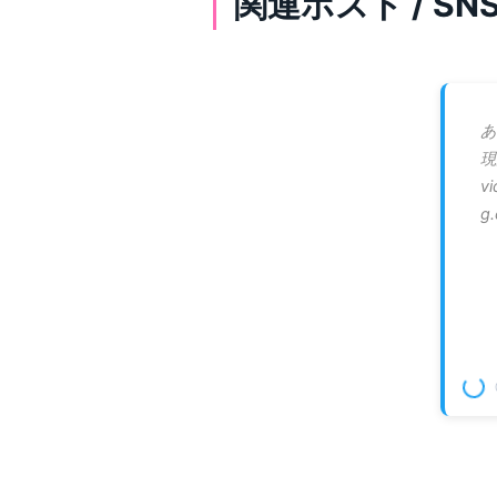
関連ポスト / S
あ
現
v
g.