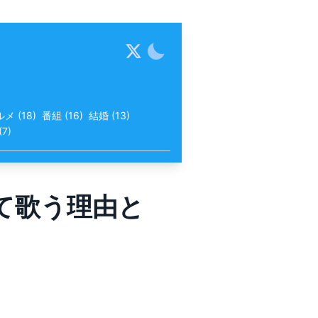
ルメ
(
18
)
番組
(
16
)
結婚
(
13
)
(
7
)
て歌う理由と