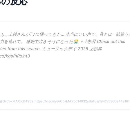
NSの反応
ぁ、上杉さんがTVに帰ってきた… 本当にいい声で、昔とは一味違う
力を連れて。 感動で泣きそうになった😭 ＃上杉昇 Check out this
ideo from this search, ミュージックデイ 2025 上杉昇
co/kgs/hRoiht3
@
GrCbkMAXbd14932
https://x.com/GrCbkMAXbd14932/status/194155366844216