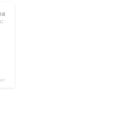
爆風
に
1987