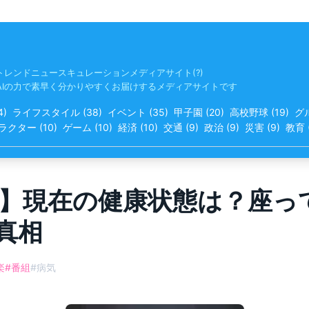
トレンドニュースキュレーションメディアサイト(?)
AIの力で素早く分かりやすくお届けするメディアサイトです
4
)
ライフスタイル
(
38
)
イベント
(
35
)
甲子園
(
20
)
高校野球
(
19
)
グ
ラクター
(
10
)
ゲーム
(
10
)
経済
(
10
)
交通
(
9
)
政治
(
9
)
災害
(
9
)
教育
】現在の健康状態は？座っ
真相
楽
#
番組
#
病気