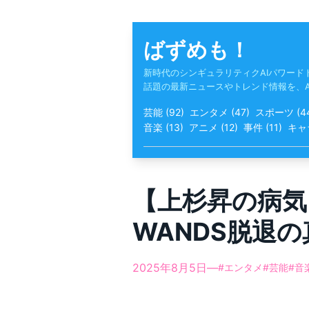
Skip
to
content
ばずめも！
新時代のシンギュラリティクAIパワード
話題の最新ニュースやトレンド情報を、
芸能
(
92
)
エンタメ
(
47
)
スポーツ
(
4
音楽
(
13
)
アニメ
(
12
)
事件
(
11
)
キャ
【上杉昇の病気
WANDS脱退の
2025年8月5日
—
#
エンタメ
#
芸能
#
音