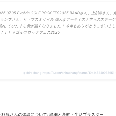
025.07.05 Evolvin GOLF ROCK FES2025 BAADさん、上杉昇さん、
ランプさん、ザ・マスミサイル 偉大なアーティスト方々のステージ
動してひたすら胸が熱くなりました！ 今年もありがとうございまし
！！！ ＃ゴルフロックフェス2025
@
shirachang
https://x.com/shirachang/status/194143249933651
Yでの上杉昇さんの体調について: 詳細と考察 - 生活プラスター