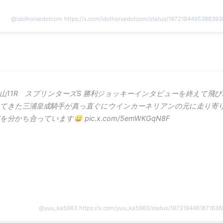
@
idolhorsedotcom
https://x.com/idolhorsedotcom/status/197219449538839
山11R スプリンターズS 勝利ジョッキーインタビューを終えて飛び
てきた三浦皇成騎手が真っ直ぐにウインカーネリアンの元に走り寄
を分かち合っています😀 pic.x.com/5emWKGqN8F
@
yuu_ka5963
https://x.com/yuu_ka5963/status/197219446187163