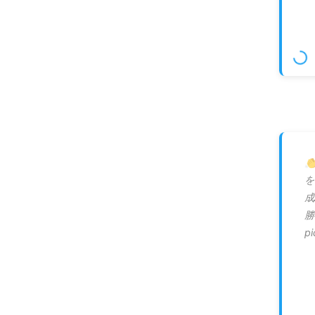

を
成
勝
p