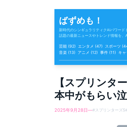
Skip
to
content
ばずめも！
新時代のシンギュラリティクAIパワード
話題の最新ニュースやトレンド情報を、
芸能
(
92
)
エンタメ
(
47
)
スポーツ
(
4
音楽
(
13
)
アニメ
(
12
)
事件
(
11
)
キャ
【スプリンター
本中がもらい泣
2025年9月28日
—
#
スプリンターズS