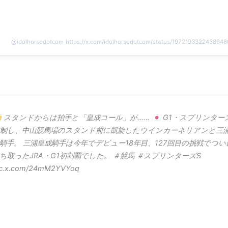
@
idolhorsedotcom
https://x.com/idolhorsedotcom/status/197219332243864
 スタンドからは拍手と「皇成コール」が…… 🇯🇵 G1・スプリンター
制し、中山競馬場のスタンド前に凱旋したウインカーネリアンと三
騎手。 三浦皇成騎手は今年でデビュー18年目、127回目の挑戦でつい
ち取ったJRA・G1初制覇でした。 ＃競馬 ＃スプリンターズS
ic.x.com/24mM2YVYoq