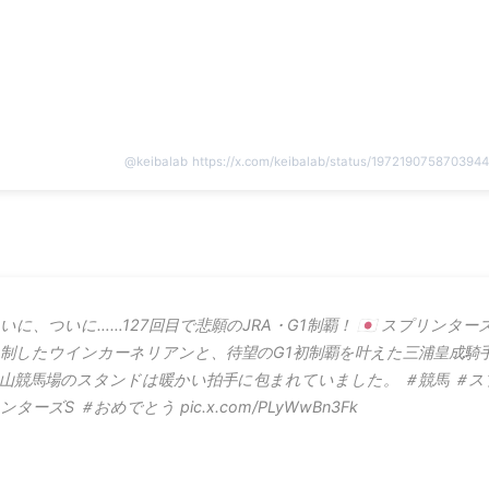
@
keibalab
https://x.com/keibalab/status/197219075870394
いに、ついに……127回目で悲願のJRA・G1制覇！ 🇯🇵 スプリンター
制したウインカーネリアンと、待望のG1初制覇を叶えた三浦皇成騎
山競馬場のスタンドは暖かい拍手に包まれていました。 ＃競馬 ＃ス
ンターズS ＃おめでとう pic.x.com/PLyWwBn3Fk