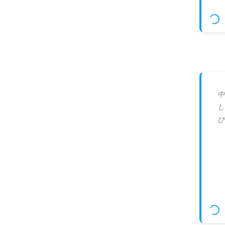
中
し
び