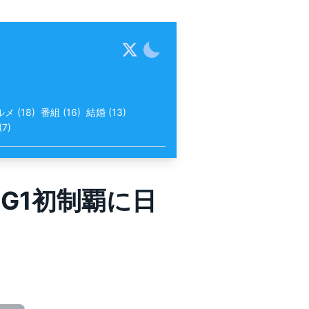
ルメ
(
18
)
番組
(
16
)
結婚
(
13
)
(
7
)
G1初制覇に日