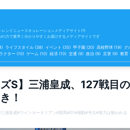
トレンドニュースキュレーションメディアサイト(?)
AIの力で素早く分かりやすくお届けするメディアサイトです
4
)
ライフスタイル
(
38
)
イベント
(
35
)
甲子園
(
20
)
高校野球
(
19
)
グ
ラクター
(
10
)
ゲーム
(
10
)
経済
(
10
)
交通
(
9
)
政治
(
9
)
災害
(
9
)
教育
ズS】三浦皇成、127戦目の
き！
#
三浦皇成
#
ウインカーネリアン
#
競馬
#
G1
#
感動
#
号泣
#
努力は報われる