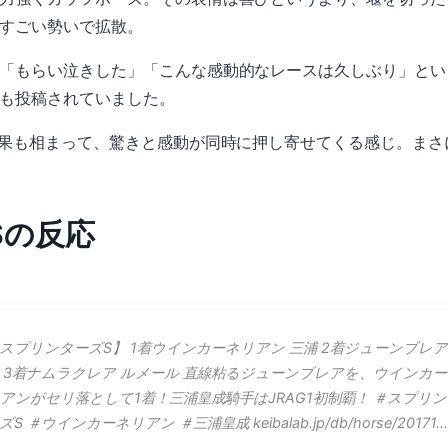
がすごい勢いで拡散。
「もらい泣きした」「こんな感動的なレースは久しぶり」とい
も投稿されていました。
結果も相まって、驚きと感動が同時に押し寄せてくる感じ。ま
NSの反応
スプリンターズS】 1着ウインカーネリアン 三浦 2着ジューンブレア
 3着ナムラクレア ルメール 直線粘るジューンブレアを、ウインカ
アンがセリ落として1着！三浦皇成騎手はJRAG1初制覇！ ＃スプリ
ズS ＃ウインカーネリアン ＃三浦皇成 keibalab.jp/db/horse/20171…