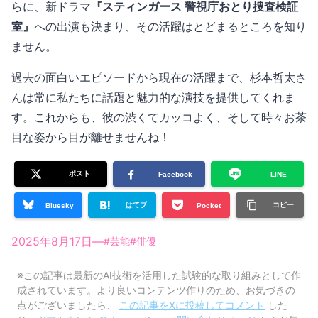
らに、新ドラマ
『スティンガース 警視庁おとり捜査検証
室』
への出演も決まり、その活躍はとどまるところを知り
ません。
過去の面白いエピソードから現在の活躍まで、杉本哲太さ
んは常に私たちに話題と魅力的な演技を提供してくれま
す。これからも、彼の渋くてカッコよく、そして時々お茶
目な姿から目が離せませんね！
ポスト
Facebook
LINE
はてブ
コピー
Bluesky
Pocket
2025年8月17日
—
#
芸能
#
俳優
※この記事は最新のAI技術を活用した試験的な取り組みとして作
成されています。より良いコンテンツ作りのため、お気づきの
点がございましたら、
この記事をXに投稿してコメント
した