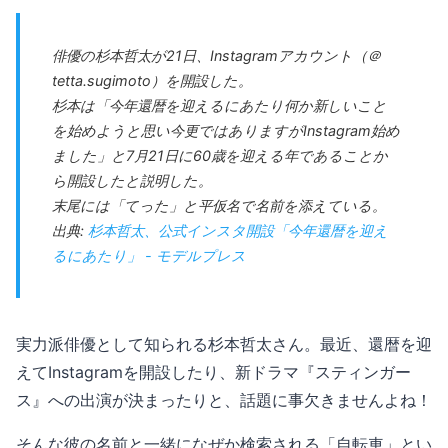
俳優の杉本哲太が21日、Instagramアカウント（＠
tetta.sugimoto）を開設した。
杉本は「今年還暦を迎えるにあたり何か新しいこと
を始めようと思い今更ではありますがInstagram始め
ました」と7月21日に60歳を迎える年であることか
ら開設したと説明した。
末尾には「てった」と平仮名で名前を添えている。
出典:
杉本哲太、公式インスタ開設「今年還暦を迎え
るにあたり」 - モデルプレス
実力派俳優として知られる杉本哲太さん。最近、還暦を迎
えてInstagramを開設したり、新ドラマ『スティンガー
ス』への出演が決まったりと、話題に事欠きませんよね！
そんな彼の名前と一緒になぜか検索される「自転車」とい