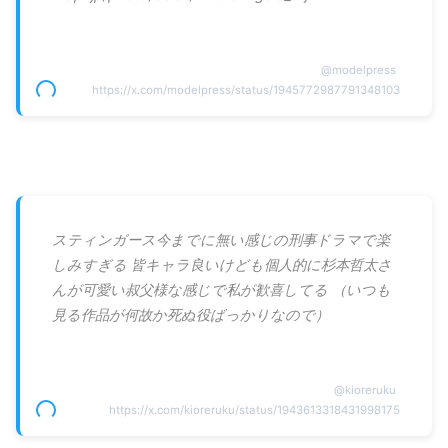
@
modelpress
https://x.com/modelpress/status/1945772987791348103
スティンガース今までに無い感じの刑事ドラマで楽
しみすぎる 皆キャラ良いけども個人的に杉本哲太さ
んが可愛い叔父様な感じで私が歓喜してる （いつも
見る作品が何故か死ぬ役ばっかりなので）
@
kioreruku
https://x.com/kioreruku/status/1943613318431998175