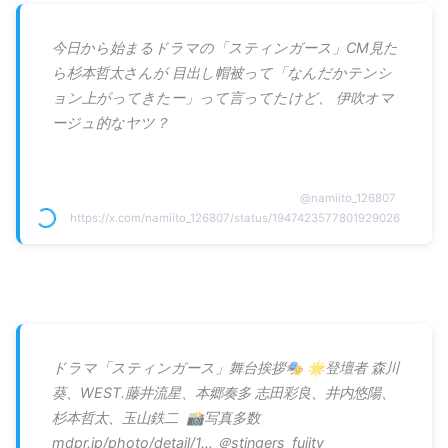
今日から始まるドラマの「スティンガース」CM見た
ら杉本哲太さんが 目出し帽被って「なんだかテンシ
ョン上がってきたー」って言ってたけど、 伊吹オマ
ージュ的なヤツ？
@
namiito_126807
https://x.com/namiito_126807/status/1947423577801929026
ドラマ「スティンガース」舞台挨拶🎭 🌟登壇者 森川
葵、WEST.藤井流星、本郷奏多 志田彩良、井内悠陽、
杉本哲太、玉山鉄二 ️ 📸写真多数
mdpr.jp/photo/detail/1… ＠stingers_fujitv