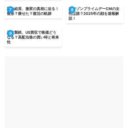
岡山絵里、激変の真相に迫る！
アマゾンプライムデーCMの女
7
8
整形？痩せた？復活の軌跡
性は誰？2025年の顔を速報解
説！
日本製鉄、US買収で株価どう
9
なる？高配当株の買い時と将来
性