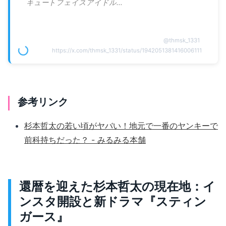
キュートフェイスアイドル…
@
thmsk_1331
https://x.com/thmsk_1331/status/1942051381416006111
参考リンク
杉本哲太の若い頃がヤバい！地元で一番のヤンキーで
前科持ちだった？ - みるみる本舗
還暦を迎えた杉本哲太の現在地：イ
ンスタ開設と新ドラマ『スティン
ガース』