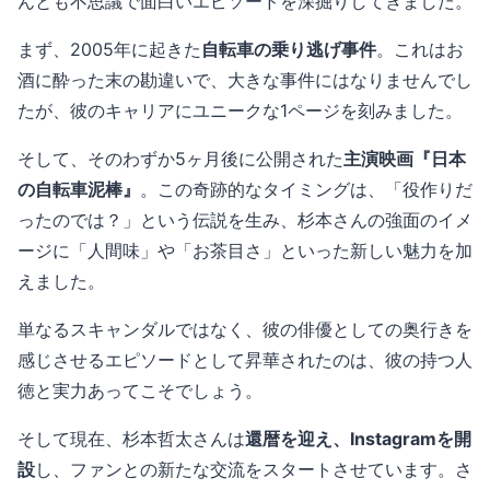
んとも不思議で面白いエピソードを深掘りしてきました。
まず、2005年に起きた
自転車の乗り逃げ事件
。これはお
酒に酔った末の勘違いで、大きな事件にはなりませんでし
たが、彼のキャリアにユニークな1ページを刻みました。
そして、そのわずか5ヶ月後に公開された
主演映画『日本
の自転車泥棒』
。この奇跡的なタイミングは、「役作りだ
ったのでは？」という伝説を生み、杉本さんの強面のイメ
ージに「人間味」や「お茶目さ」といった新しい魅力を加
えました。
単なるスキャンダルではなく、彼の俳優としての奥行きを
感じさせるエピソードとして昇華されたのは、彼の持つ人
徳と実力あってこそでしょう。
そして現在、杉本哲太さんは
還暦を迎え、Instagramを開
設
し、ファンとの新たな交流をスタートさせています。さ