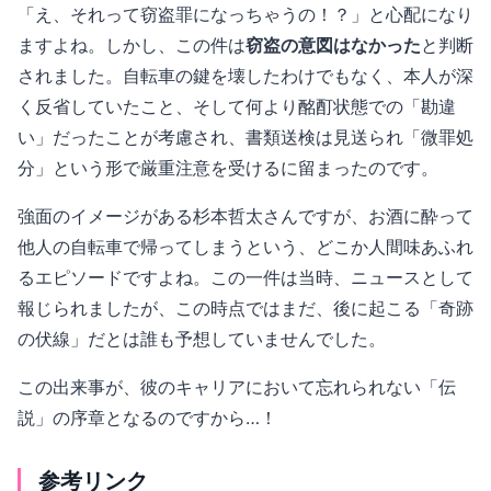
「え、それって窃盗罪になっちゃうの！？」と心配になり
ますよね。しかし、この件は
窃盗の意図はなかった
と判断
されました。自転車の鍵を壊したわけでもなく、本人が深
く反省していたこと、そして何より酩酊状態での「勘違
い」だったことが考慮され、書類送検は見送られ「微罪処
分」という形で厳重注意を受けるに留まったのです。
強面のイメージがある杉本哲太さんですが、お酒に酔って
他人の自転車で帰ってしまうという、どこか人間味あふれ
るエピソードですよね。この一件は当時、ニュースとして
報じられましたが、この時点ではまだ、後に起こる「奇跡
の伏線」だとは誰も予想していませんでした。
この出来事が、彼のキャリアにおいて忘れられない「伝
説」の序章となるのですから…！
参考リンク