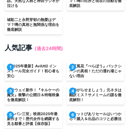
話。天然な人柄と神回ラジオが
マ！噂の出所と現在の活動を徹
泣ける
底解説
城彰二と永野芽郁の熱愛はデ
マ？噂の真相と無関係な理由を
徹底解説
人気記事
(過去24時間)
【2025年最新】AviUtl2 イン
小芝風花『べらぼう』バックシ
1
2
ストール完全ガイド！初心者も
ーンの真相！ただの濡れ場じゃ
安心
ない理由
ハサウェイ新作！『キルケーの
「怖がらせましょう」元ネタは
3
4
魔女』衝撃の公開日＆特報映像
翻訳ミス？サメミームの謎を徹
を徹底解説！
底解剖！
「ルパン三世」映画2025年最
チケットぴあリセールはいつか
5
6
新作まで！歴代全作を網羅する
ら？購入＆出品のコツと必勝法
見る順番と評価【保存版】