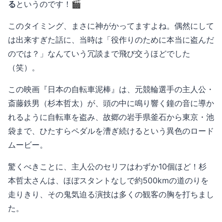
る
というのです！🎬
このタイミング、まさに神がかってますよね。偶然にして
は出来すぎた話に、当時は「役作りのために本当に盗んだ
のでは？」なんていう冗談まで飛び交うほどでした
（笑）。
この映画『日本の自転車泥棒』は、元競輪選手の主人公・
斎藤鉄男（杉本哲太）が、頭の中に鳴り響く鐘の音に導か
れるように自転車を盗み、故郷の岩手県釜石から東京・池
袋まで、ひたすらペダルを漕ぎ続けるという異色のロード
ムービー。
驚くべきことに、主人公のセリフはわずか10個ほど！杉
本哲太さんは、ほぼスタントなしで約500kmの道のりを
走りきり、その鬼気迫る演技は多くの観客の胸を打ちまし
た。