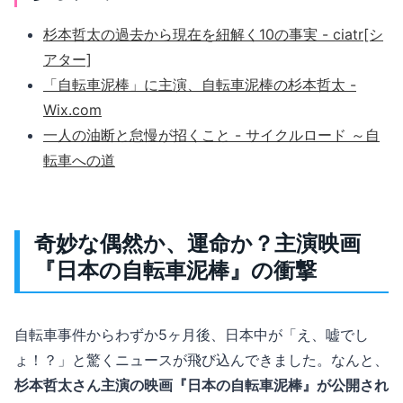
杉本哲太の過去から現在を紐解く10の事実 - ciatr[シ
アター]
「自転車泥棒」に主演、自転車泥棒の杉本哲太 -
Wix.com
一人の油断と怠慢が招くこと - サイクルロード ～自
転車への道
奇妙な偶然か、運命か？主演映画
『日本の自転車泥棒』の衝撃
自転車事件からわずか5ヶ月後、日本中が「え、嘘でし
ょ！？」と驚くニュースが飛び込んできました。なんと、
杉本哲太さん主演の映画『日本の自転車泥棒』が公開され