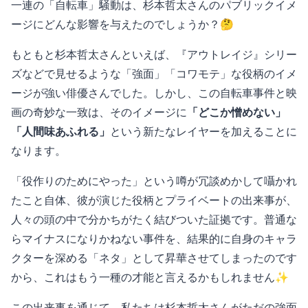
一連の「自転車」騒動は、杉本哲太さんのパブリックイメ
ージにどんな影響を与えたのでしょうか？🤔
もともと杉本哲太さんといえば、『アウトレイジ』シリー
ズなどで見せるような「強面」「コワモテ」な役柄のイメ
ージが強い俳優さんでした。しかし、この自転車事件と映
画の奇妙な一致は、そのイメージに
「どこか憎めない」
「人間味あふれる」
という新たなレイヤーを加えることに
なります。
「役作りのためにやった」という噂が冗談めかして囁かれ
たこと自体、彼が演じた役柄とプライベートの出来事が、
人々の頭の中で分かちがたく結びついた証拠です。普通な
らマイナスになりかねない事件を、結果的に自身のキャラ
クターを深める「ネタ」として昇華させてしまったのです
から、これはもう一種の才能と言えるかもしれません✨
この出来事を通じて、私たちは杉本哲太さんがただの強面