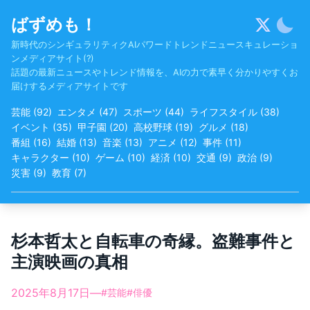
Skip
ばずめも！
to
content
新時代のシンギュラリティクAIパワードトレンドニュースキュレーショ
ンメディアサイト(?)
話題の最新ニュースやトレンド情報を、AIの力で素早く分かりやすくお
届けするメディアサイトです
芸能
(
92
)
エンタメ
(
47
)
スポーツ
(
44
)
ライフスタイル
(
38
)
イベント
(
35
)
甲子園
(
20
)
高校野球
(
19
)
グルメ
(
18
)
番組
(
16
)
結婚
(
13
)
音楽
(
13
)
アニメ
(
12
)
事件
(
11
)
キャラクター
(
10
)
ゲーム
(
10
)
経済
(
10
)
交通
(
9
)
政治
(
9
)
災害
(
9
)
教育
(
7
)
杉本哲太と自転車の奇縁。盗難事件と
主演映画の真相
2025年8月17日
—
#
芸能
#
俳優