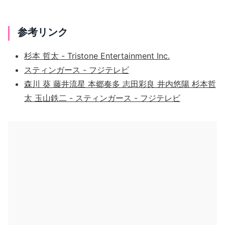
参考リンク
杉本 哲太 - Tristone Entertainment Inc.
スティンガース - フジテレビ
森川 葵 藤井流星 本郷奏多 志田彩良 井内悠陽 杉本哲
太 玉山鉄二 - スティンガース - フジテレビ