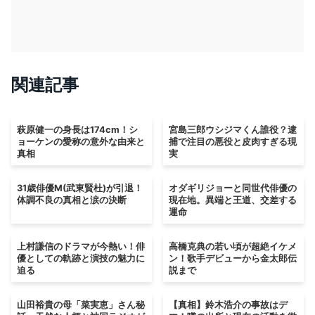
関連記事
萩原健一の身長は174cm！シ
宮島三郎ウシジマくん誰役？逮
ョーケンの愛称の意外な由来と
捕で注目の悪役と皮肉すぎる現
真相
実
31歳俳優M(武東賢杜)が引退！
オダギリジョーと同世代俳優の
体調不良の真相と涙の決断
現在地。異端と王道、交差する
運命
上村謙信のドラマが今熱い！俳
高橋克典の若い頃が超絶イケメ
優としての軌跡と演技の魅力に
ン！歌手デビューから金太郎伝
迫る
説まで
山田裕貴の母「菜実恵」さん秘
【真相】鈴木浩介の事故はデ