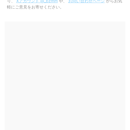
り、
Xアカウント @_bzmm
や、
お問い合わせページ
からお気
軽にご意見をお寄せください。