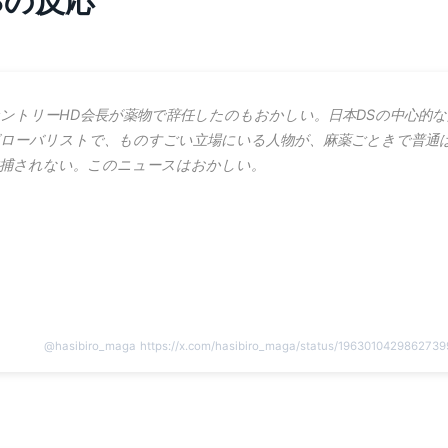
NSの反応
ントリーHD会長が薬物で辞任したのもおかしい。日本DSの中心的な
ローバリストで、ものすごい立場にいる人物が、麻薬ごときで普通
捕されない。このニュースはおかしい。
@
hasibiro_maga
https://x.com/hasibiro_maga/status/196301042986273