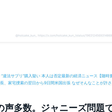
@
hotcake_kun_
https://x.com/hotcake_kun_/status/196312456931486
 “違法サプリ”購入疑い 本人は否定最新の経済ニュース【随時
、家宅捜索の翌日から9日間米国出張 なぜそんなことが許されたの
の声多数。ジャニーズ問題