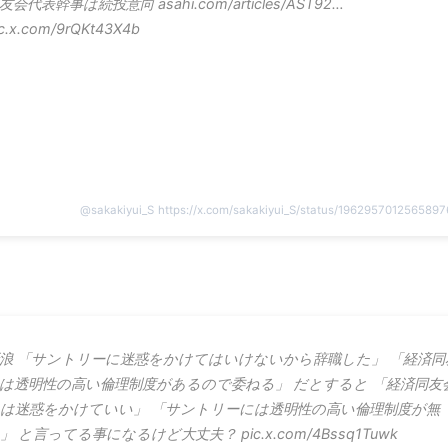
友会代表幹事は続投意向 asahi.com/articles/AST92…
ic.x.com/9rQKt43X4b
@
sakakiyui_S
https://x.com/sakakiyui_S/status/196295701256589
浪 「サントリーに迷惑をかけてはいけないから辞職した」 「経済同
は透明性の高い倫理制度があるので委ねる」 だとすると 「経済同友
は迷惑をかけていい」 「サントリーには透明性の高い倫理制度が無
」 と言ってる事になるけど大丈夫？ pic.x.com/4Bssq1Tuwk