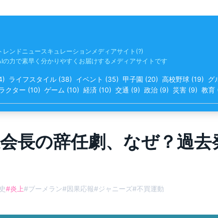
トレンドニュースキュレーションメディアサイト(?)
AIの力で素早く分かりやすくお届けするメディアサイトです
4
)
ライフスタイル
(
38
)
イベント
(
35
)
甲子園
(
20
)
高校野球
(
19
)
グ
ラクター
(
10
)
ゲーム
(
10
)
経済
(
10
)
交通
(
9
)
政治
(
9
)
災害
(
9
)
教育
会長の辞任劇、なぜ？過去
史
#
炎上
#
ブーメラン
#
因果応報
#
ジャニーズ
#
不買運動