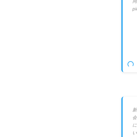
同
p
新
会
に
い