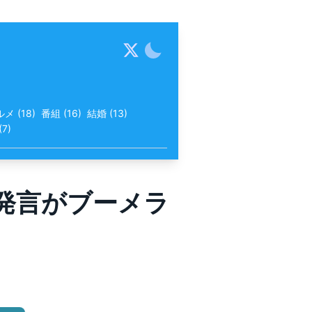
ルメ
(
18
)
番組
(
16
)
結婚
(
13
)
(
7
)
発言がブーメラ