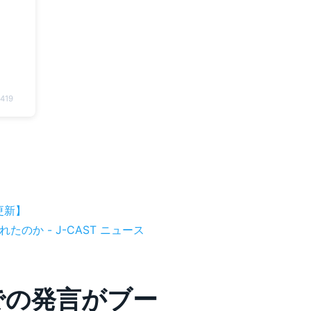
9419
更新】
か - J-CAST ニュース
での発言がブー