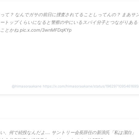
って？ なんでガサの前日に捜査されてることしってんの？ まあサ
ートップくらいになると警察の中にいるスパイ分子とつながりある
ことかね pic.x.com/3wnMFDqKYp
@
himasoraakane
https://x.com/himasoraakane/status/196297109546169
い、何で続投なんだよ.... サントリー会長辞任の新浪氏「私は潔白