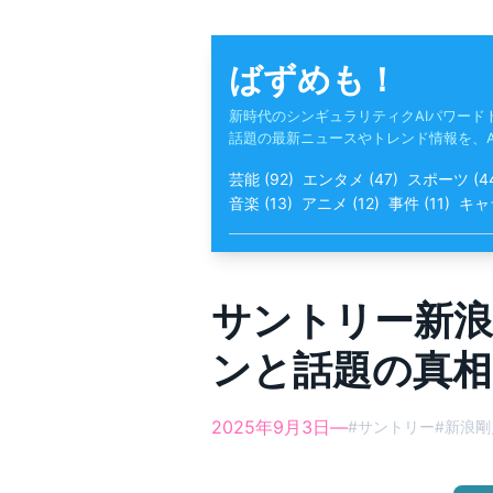
Skip
to
content
ばずめも！
新時代のシンギュラリティクAIパワード
話題の最新ニュースやトレンド情報を、
芸能
(
92
)
エンタメ
(
47
)
スポーツ
(
4
音楽
(
13
)
アニメ
(
12
)
事件
(
11
)
キャ
サントリー新浪
ンと話題の真相
2025年9月3日
—
#
サントリー
#
新浪剛