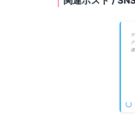
関連ポスト / S
サ
グ
逮