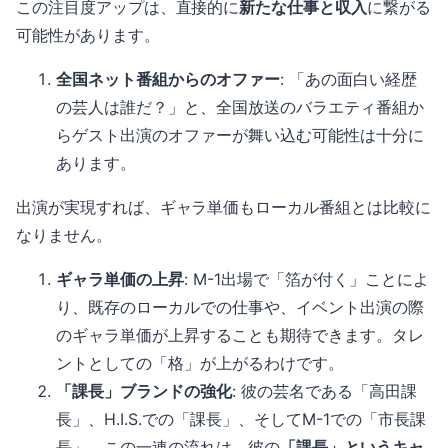
この注目度アップは、直接的に
新たな仕事と収入
に繋がる
可能性があります。
全国ネット番組からのオファー
: 「あの面白い経歴
の芸人は誰だ？」と、全国放送のバラエティ番組か
らゲスト出演のオファーが舞い込む可能性は十分に
あります。
出演が実現すれば、ギャラ単価もローカル番組とは比較に
なりません。
ギャラ単価の上昇
: M-1出場で「箔が付く」ことによ
り、既存のローカルでの仕事や、イベント出演の際
のギャラ単価が上昇することも期待できます。タレ
ントとしての「格」が上がるわけです。
「課長」ブランドの強化
: 彼の芸名である「高田課
長」、H.I.S.での「課長」、そしてM-1での「市長課
長」。この一連の流れは、彼の
「課長」というキャ