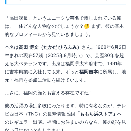
「高田課長」というユニークな芸名で親しまれている彼
は、一体どんな人物なのでしょうか？🤔 まず、彼の基本
的なプロフィールから見ていきましょう。
本名は
高田 博文（たかだ ひろふみ）
さん。1968年6月2日
生まれの現在57歳（2025年8月時点）で、芸歴30年を超
える大ベテランです。出身は福岡県太宰府市で、1991年
に吉本興業に入社して以来、ずっと
福岡吉本
に所属し、地
元・福岡を拠点に活動を続けています。
まさに、福岡の顔とも言える存在ですね！
彼の活躍の場は多岐にわたります。特に有名なのが、テレ
ビ西日本（TNC）の長寿情報番組
「ももち浜ストア」
へ
のレギュラー出演。福岡にお住まいの方なら、彼の顔を見
ない日はないかもしれません。