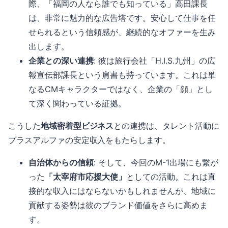
際、「福岡の人なら誰でも知っている」高田課長
は、非常に魅力的な広告塔です。安心して仕事を任
せられるという信頼感が、継続的なオファーを生み
出します。
企業との深い連携
: 彼は旅行会社「H.I.S.九州」の広
報宣伝部課長という肩書も持っています。これは単
なるCMキャラクターではなく、企業の「顔」とし
て深く関わっている証拠。
こうした
地域密着型ビジネス
との連携は、タレント活動に
プラスアルファの安定収入をもたらします。
自治体からの信頼
: そして、今回のM-1出場にも繋が
った
「太宰府市応援大使」
としての活動。これは直
接的な収入にはならないかもしれませんが、地域に
貢献する姿勢は彼のブランド価値をさらに高めま
す。