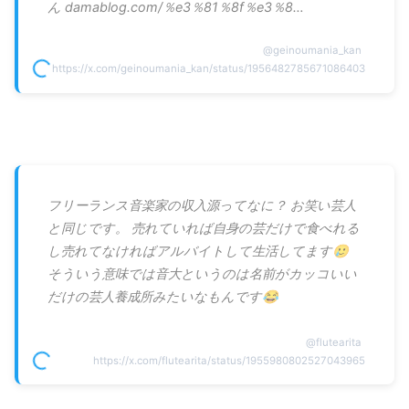
ん damablog.com/％e3％81％8f％e3％8…
@
geinoumania_kan
https://x.com/geinoumania_kan/status/1956482785671086403
フリーランス音楽家の収入源ってなに？ お笑い芸人
と同じです。 売れていれば自身の芸だけで食べれる
し売れてなければアルバイトして生活してます🥲
そういう意味では音大というのは名前がカッコいい
だけの芸人養成所みたいなもんです😂
@
flutearita
https://x.com/flutearita/status/1955980802527043965