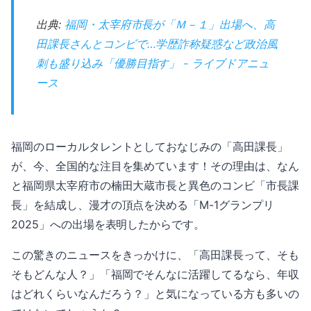
出典:
福岡・太宰府市長が「Ｍ－１」出場へ、高
田課長さんとコンビで…学歴詐称疑惑など政治風
刺も盛り込み「優勝目指す」 - ライブドアニュ
ース
福岡のローカルタレントとしておなじみの「高田課長」
が、今、全国的な注目を集めています！その理由は、なん
と福岡県太宰府市の楠田大蔵市長と異色のコンビ「市長課
長」を結成し、漫才の頂点を決める「M-1グランプリ
2025」への出場を表明したからです。
この驚きのニュースをきっかけに、「高田課長って、そも
そもどんな人？」「福岡でそんなに活躍してるなら、年収
はどれくらいなんだろう？」と気になっている方も多いの