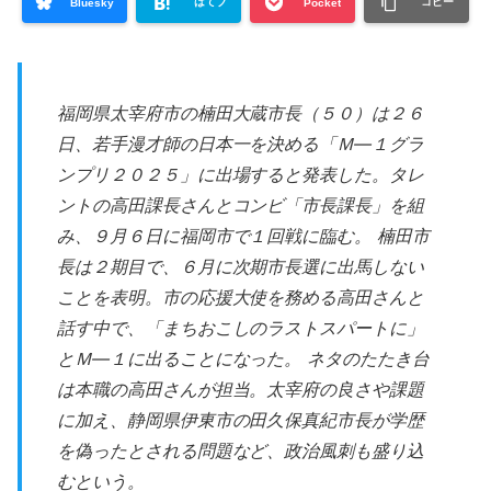
はてブ
コピー
Bluesky
Pocket
福岡県太宰府市の楠田大蔵市長（５０）は２６
日、若手漫才師の日本一を決める「Ｍ―１グラ
ンプリ２０２５」に出場すると発表した。タレ
ントの高田課長さんとコンビ「市長課長」を組
み、９月６日に福岡市で１回戦に臨む。 楠田市
長は２期目で、６月に次期市長選に出馬しない
ことを表明。市の応援大使を務める高田さんと
話す中で、「まちおこしのラストスパートに」
とＭ―１に出ることになった。 ネタのたたき台
は本職の高田さんが担当。太宰府の良さや課題
に加え、静岡県伊東市の田久保真紀市長が学歴
を偽ったとされる問題など、政治風刺も盛り込
むという。