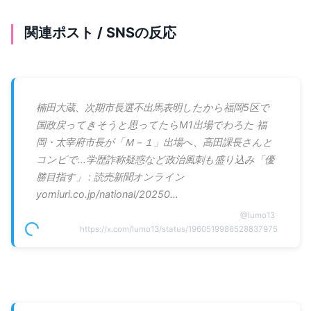
関連ポスト / SNSの反応
楠田大蔵、次期市長選不出馬表明したから福岡5区で
国政戻ってきそうと思ってたらM1出場でわろた 福
岡・太宰府市長が「Ｍ－１」出場へ、高田課長さんと
コンビで…学歴詐称疑惑など政治風刺も盛り込み「優
勝目指す」 : 読売新聞オンライン
yomiuri.co.jp/national/20250…
@
Iumo13
https://x.com/Iumo13/status/1960519986528837975