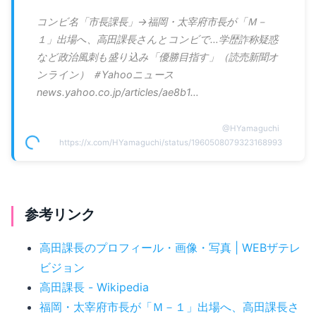
コンビ名「市長課長」→福岡・太宰府市長が「Ｍ－
１」出場へ、高田課長さんとコンビで…学歴詐称疑惑
など政治風刺も盛り込み「優勝目指す」（読売新聞オ
ンライン） ＃Yahooニュース
news.yahoo.co.jp/articles/ae8b1…
@
HYamaguchi
https://x.com/HYamaguchi/status/1960508079323168993
参考リンク
高田課長のプロフィール・画像・写真 | WEBザテレ
ビジョン
高田課長 - Wikipedia
福岡・太宰府市長が「Ｍ－１」出場へ、高田課長さ