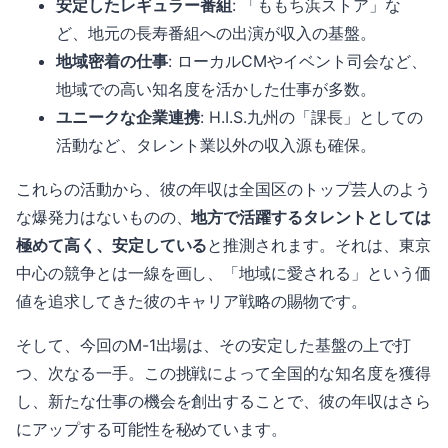
安定したレギュラー番組
: 「ももち浜ストア」な
ど、地元の長寿番組への出演が収入の基盤。
地域密着の仕事
: ローカルCMやイベント司会など、
地域での高い知名度を活かした仕事が多数。
ユニークな企業連携
: H.I.S.九州の「課長」としての
活動など、タレント業以外の収入源も確保。
これらの活動から、彼の年収は全国区のトップ芸人のよう
な爆発力はないものの、
地方で活躍するタレントとしては
極めて高く、安定している
と推測されます。それは、東京
中心の競争とは一線を画し、「地域に愛される」という価
値を追求してきた彼のキャリア戦略の賜物です。
そして、今回のM-1出場は、その安定した基盤の上で打
つ、次なる一手。この挑戦によって全国的な知名度を獲得
し、新たな仕事の機会を創出することで、彼の年収はさら
にアップする可能性を秘めています。