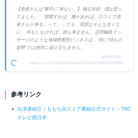
【患者さんは“勝手に”来ない。】 独立当初、僕は思っ
てました。 「開業すれば、腕があれば、口コミで患
者さんが来る」って。 …でも、現実はそんな甘くな
い。 何もしなければ、誰も来ません。 訪問鍼灸マッ
サージのような地域密着型ビジネスは、 特に“待ちの
姿勢”では絶対に成り立ちません。
@
fujiihf2001
https://x.com/fujiihf2001/status/1956562309343756500
参考リンク
出演者紹介｜ももち浜ストア番組公式サイト - TNC
テレビ西日本