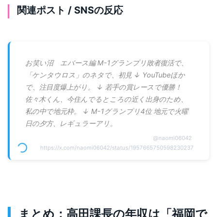
関連ポスト / SNSの反応
お笑い沼 エバース編 M-1グランプリ敗者復活で、
「ケンタウロス」のネタで、初見 ↓ YouTubeほか
で、注目度爆上がり。 ↓ 若手の賞レースで優勝！
佐々木くん、今住んでるところの近く出身のため、
私の中で地元枠。 ↓ M-1グランプリ4位 地元で火曜
日の夕方、レギュラーアリ。
@
naomi06042
https://x.com/naomi06042/status/1957665750598230237
まとめ：高田課長の年収は「福岡で