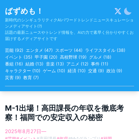
Skip
ばずめも！
to
content
新時代のシンギュラリティクAIパワードトレンドニュースキュレーショ
ンメディアサイト(?)
話題の最新ニュースやトレンド情報を、AIの力で素早く分かりやすくお
届けするメディアサイトです
芸能
(
92
)
エンタメ
(
47
)
スポーツ
(
44
)
ライフスタイル
(
38
)
イベント
(
35
)
甲子園
(
20
)
高校野球
(
19
)
グルメ
(
18
)
番組
(
16
)
結婚
(
13
)
音楽
(
13
)
アニメ
(
12
)
事件
(
11
)
キャラクター
(
10
)
ゲーム
(
10
)
経済
(
10
)
交通
(
9
)
政治
(
9
)
災害
(
9
)
教育
(
7
)
M-1出場！高田課長の年収を徹底考
察！福岡での安定収入の秘密
2025年8月27日
—
#
芸能
#
イベント
#
高田課長
#
年収
#
M-1グランプリ
#
福岡