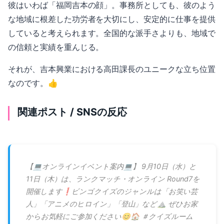
彼はいわば「福岡吉本の顔」。事務所としても、彼のよう
な地域に根差した功労者を大切にし、安定的に仕事を提供
していると考えられます。全国的な派手さよりも、地域で
の信頼と実績を重んじる。
それが、吉本興業における高田課長のユニークな立ち位置
なのです。👍
関連ポスト / SNSの反応
【💻オンラインイベント案内💻】 9月10日（水）と
11日（木）は、ランクマッチ・オンライン Round7を
開催します❗️ビンゴクイズのジャンルは「お笑い芸
人」「アニメのヒロイン」「登山」など⛰️ ぜひお家
からお気軽にご参加ください😊🏠 ＃クイズルーム