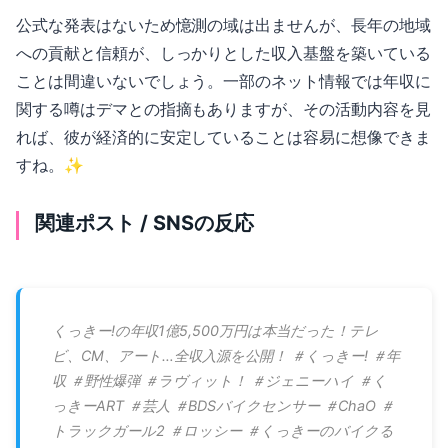
公式な発表はないため憶測の域は出ませんが、長年の地域
への貢献と信頼が、しっかりとした収入基盤を築いている
ことは間違いないでしょう。一部のネット情報では年収に
関する噂はデマとの指摘もありますが、その活動内容を見
れば、彼が経済的に安定していることは容易に想像できま
すね。✨
関連ポスト / SNSの反応
くっきー!の年収1億5,500万円は本当だった！テレ
ビ、CM、アート…全収入源を公開！ ＃くっきー! ＃年
収 ＃野性爆弾 ＃ラヴィット！ ＃ジェニーハイ ＃く
っきーART ＃芸人 ＃BDSバイクセンサー ＃ChaO ＃
トラックガール2 ＃ロッシー ＃くっきーのバイクる