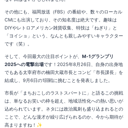
その他にも、福岡放送（FBS）の番組や、数々のローカル
CMにも出演しており、その知名度は絶大です。趣味は
DIYやレトロアメリカン雑貨収集、特技は「ねぎり」と
「ヨイショ」という、なんとも親しみやすいキャラクター
です（笑）。
そして、今回最大の注目ポイントが、
M-1グランプリ
2025への電撃出場
です！2025年8月26日、自身の出身地
でもある太宰府市の楠田大蔵市長とコンビ「市長課長」を
結成し、9月6日の1回戦に挑むことを発表しました。
市長が「まちおこしのラストスパートに」と語るこの挑戦
は、単なるお笑いの枠を超え、地域活性化への熱い思いが
込められています。ネタには政治風刺も盛り込まれるとの
ことで、どんな漫才が繰り広げられるのか、今から期待が
高まりますね！✨