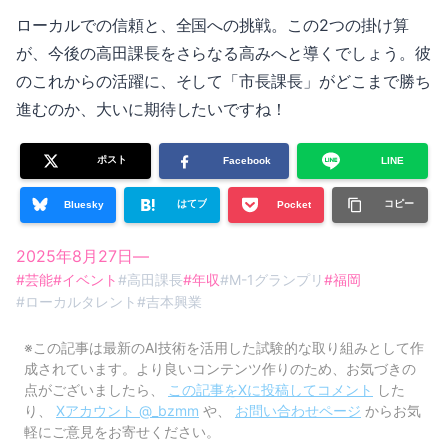
ローカルでの信頼と、全国への挑戦。この2つの掛け算
が、今後の高田課長をさらなる高みへと導くでしょう。彼
のこれからの活躍に、そして「市長課長」がどこまで勝ち
進むのか、大いに期待したいですね！
ポスト
Facebook
LINE
はてブ
コピー
Bluesky
Pocket
2025年8月27日
—
#
芸能
#
イベント
#
高田課長
#
年収
#
M-1グランプリ
#
福岡
#
ローカルタレント
#
吉本興業
※この記事は最新のAI技術を活用した試験的な取り組みとして作
成されています。より良いコンテンツ作りのため、お気づきの
点がございましたら、
この記事をXに投稿してコメント
した
り、
Xアカウント @_bzmm
や、
お問い合わせページ
からお気
軽にご意見をお寄せください。