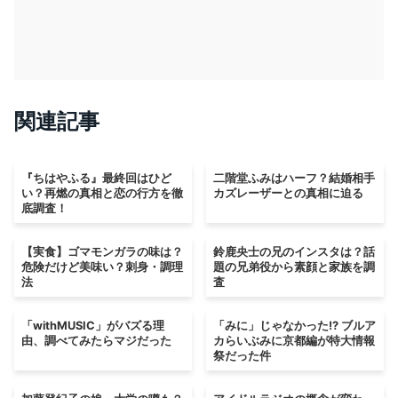
関連記事
『ちはやふる』最終回はひど
二階堂ふみはハーフ？結婚相手
い？再燃の真相と恋の行方を徹
カズレーザーとの真相に迫る
底調査！
【実食】ゴマモンガラの味は？
鈴鹿央士の兄のインスタは？話
危険だけど美味い？刺身・調理
題の兄弟役から素顔と家族を調
法
査
「withMUSIC」がバズる理
「みに」じゃなかった!? ブルア
由、調べてみたらマジだった
カらいぶみに京都編が特大情報
祭だった件