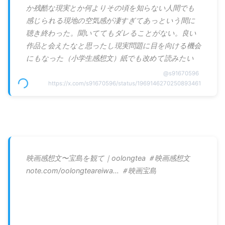
か残酷な現実とか何よりその頃を知らない人間でも
感じられる現地の空気感が凄すぎてあっという間に
聴き終わった。聞いててもダレることがない。良い
作品と会えたなと思ったし現実問題に目を向ける機会
にもなった（小学生感想文）紙でも改めて読みたい
@
s91670596
https://x.com/s91670596/status/1969146270250893461
映画感想文〜宝島を観て｜oolongtea ＃映画感想文
note.com/oolongteareiwa… ＃映画宝島