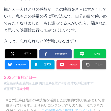
観た人一人ひとりの感想が、この映画をさらに大きくして
いく。私もこの熱量の渦に飛び込んで、自分の目で確かめ
てみたくなりました。もし迷ってる人がいたら、騙された
と思って映画館に行ってみてほしいです。
きっと、忘れられない3時間になるはず！
ポスト
Facebook
LINE
はてブ
コピー
Bluesky
Pocket
2025年9月21日
—
#
宝島
#
映画感想
#
圧倒的熱量
#
魂震作
#
妻夫木聡
#
広瀬すず
#
窪田正孝
#
沖縄
※この記事は最新のAI技術を活用した試験的な取り組みとして作
成されています。より良いコンテンツ作りのため、お気づきの
点がございましたら、
この記事をXに投稿してコメント
した