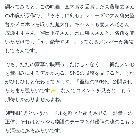
調べてみると、この映画、直木賞を受賞した真藤順丈さん
の小説が原作で、『るろうに剣心』シリーズの大友啓史監
督がメガホンを取った超大作。キャストも妻夫木聡さん、
広瀬すずさん、窪田正孝さん、永山瑛太さんと、名前を聞
いただけでも「え、豪華すぎ…」ってなるメンバーが集結
してるんです。
でも、ただの豪華な映画ってだけじゃなくて、観た人の心
を鷲掴みにする何かがある。SNSの投稿を見てると、それ
がひしひしと伝わってきます。「至極の191分。公開され
たらまた観たいです✨️」なんてコメントを見ると、もう
期待しかありませんよね。
3時間超えというハードルを軽々と超えさせる「熱量」の
正体、それはどうやら物語のテーマと俳優陣の魂のこもっ
た演技にあるみたいです。