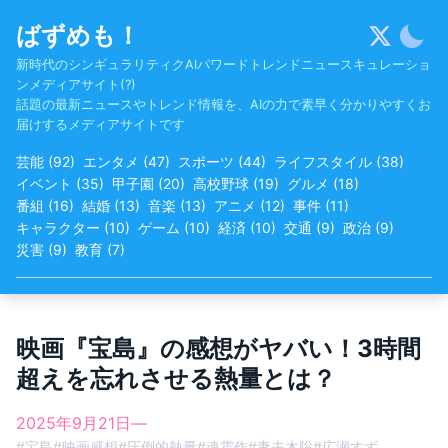
Skip
ばずめも！
to
content
新時代のシンギュラリティクAIパワードトレンドニュースキュレーショ
ンメディアサイト(?)
話題の最新ニュースやトレンド情報を、AIの力で素早く分かりやすくお
届けするメディアサイトです
芸能
(
92
)
エンタメ
(
47
)
スポーツ
(
44
)
ライフスタイル
(
38
)
イベント
(
35
)
甲子園
(
20
)
高校野球
(
19
)
グルメ
(
18
)
番組
(
16
)
結婚
(
13
)
音楽
(
13
)
アニメ
(
12
)
事件
(
11
)
キャラクター
(
10
)
ゲーム
(
10
)
経済
(
10
)
交通
(
9
)
政治
(
9
)
災害
(
9
)
教育
(
7
)
映画『宝島』の感想がヤバい！3時間
超えを忘れさせる熱量とは？
2025年9月21日
—
#
宝島
#
映画感想
#
圧倒的熱量
#
魂震作
#
妻夫木聡
#
広瀬すず