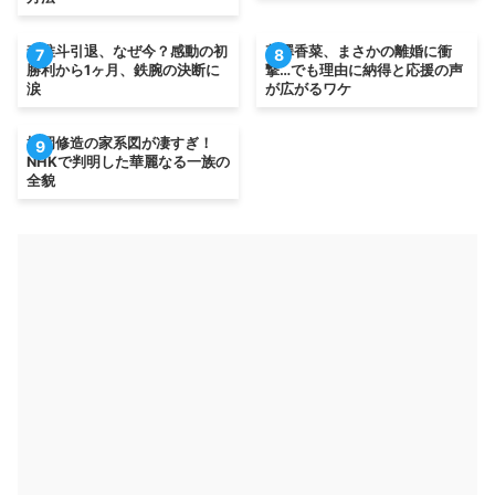
森唯斗引退、なぜ今？感動の初
花澤香菜、まさかの離婚に衝
7
8
勝利から1ヶ月、鉄腕の決断に
撃…でも理由に納得と応援の声
涙
が広がるワケ
松岡修造の家系図が凄すぎ！
9
NHKで判明した華麗なる一族の
全貌