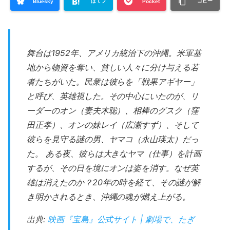
はてブ
コピー
Bluesky
Pocket
舞台は1952年、アメリカ統治下の沖縄。米軍基
地から物資を奪い、貧しい人々に分け与える若
者たちがいた。民衆は彼らを「戦果アギヤー」
と呼び、英雄視した。その中心にいたのが、リ
ーダーのオン（妻夫木聡）、相棒のグスク（窪
田正孝）、オンの妹レイ（広瀬すず）、そして
彼らを見守る謎の男、ヤマコ（永山瑛太）だっ
た。 ある夜、彼らは大きなヤマ（仕事）を計画
するが、その日を境にオンは姿を消す。なぜ英
雄は消えたのか？20年の時を経て、その謎が解
き明かされるとき、沖縄の魂が燃え上がる。
出典:
映画『宝島』公式サイト | 劇場で、たぎ