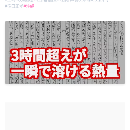
#
窪田正孝
#
沖縄