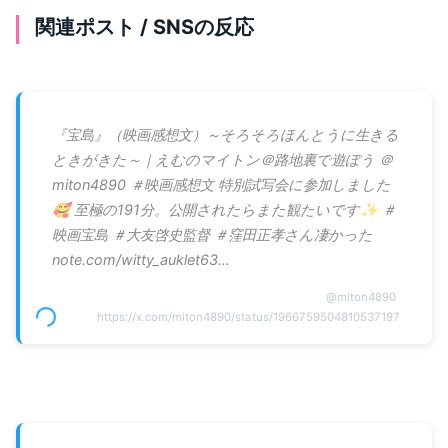
関連ポスト / SNSの反応
『宝島』（映画感想文）～そろそろほんとうに生きる
ときがきた～｜えむのマイトン＠路地裏で遊ぼう ＠
miton4890 ＃映画感想文 特別試写会に参加しました
🥰 至極の191分。公開されたらまた観たいです✨️ ＃
映画宝島 ＃大友啓史監督 ＃窪田正孝さん凄かった
note.com/witty_auklet63…
@
miton4890
https://x.com/miton4890/status/1966759504810537197