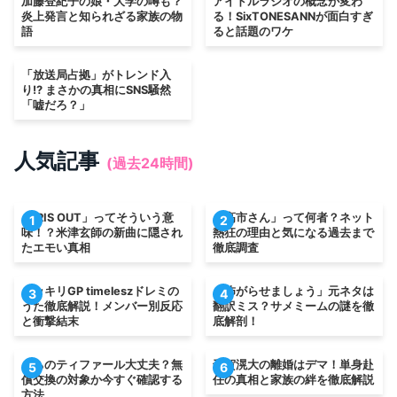
加藤登紀子の娘・大学の噂も？
アイドルラジオの概念が変わ
炎上発言と知られざる家族の物
る！SixTONESANNが面白すぎ
語
ると話題のワケ
「放送局占拠」がトレンド入
り!? まさかの真相にSNS騒然
「嘘だろ？」
人気記事
(過去24時間)
「IRIS OUT」ってそういう意
「高市さん」って何者？ネット
1
2
味！？米津玄師の新曲に隠され
熱狂の理由と気になる過去まで
たエモい真相
徹底調査
ドッキリGP timeleszドレミの
「怖がらせましょう」元ネタは
3
4
うた徹底解説！メンバー別反応
翻訳ミス？サメミームの謎を徹
と衝撃結末
底解剖！
うちのティファール大丈夫？無
千賀滉大の離婚はデマ！単身赴
5
6
償交換の対象か今すぐ確認する
任の真相と家族の絆を徹底解説
方法