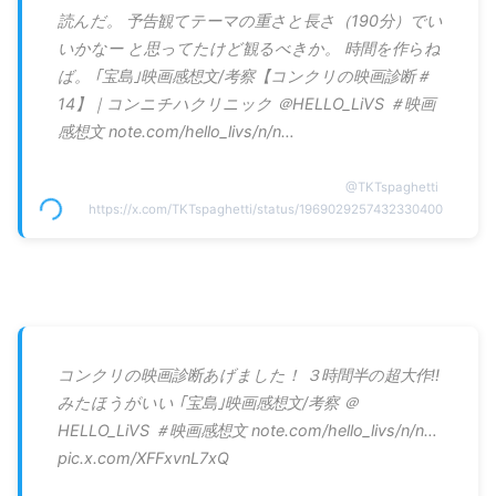
読んだ。 予告観てテーマの重さと長さ（190分）でい
いかなー と思ってたけど観るべきか。 時間を作らね
ば。 ｢宝島｣映画感想文/考察【コンクリの映画診断＃
14】｜コンニチハクリニック ＠HELLO_LiVS ＃映画
感想文 note.com/hello_livs/n/n…
@
TKTspaghetti
https://x.com/TKTspaghetti/status/1969029257432330400
コンクリの映画診断あげました！ ３時間半の超大作‼️
みたほうがいい ｢宝島｣映画感想文/考察 ＠
HELLO_LiVS ＃映画感想文 note.com/hello_livs/n/n…
pic.x.com/XFFxvnL7xQ