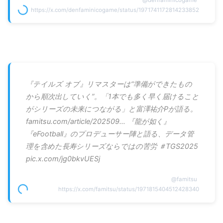
https://x.com/denfaminicogame/status/1971741172814233852
『テイルズ オブ』リマスターは“準備ができたもの
から順次出していく”。「1本でも多く早く届けること
がシリーズの未来につながる」と富澤祐介Pが語る。
famitsu.com/article/202509… 『龍が如く』
『eFootball』のプロデューサー陣と語る、データ管
理を含めた長寿シリーズならではの苦労 ＃TGS2025
pic.x.com/jg0bkvUESj
@
famitsu
https://x.com/famitsu/status/1971815404512428340