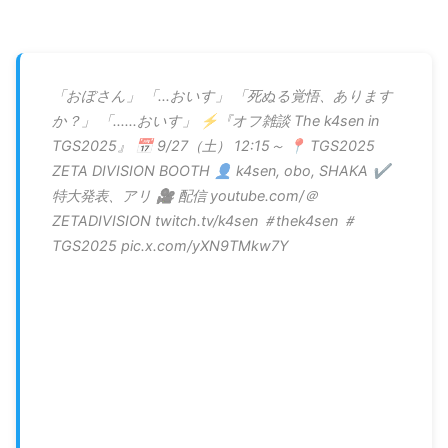
「おぼさん」 「...おいす」 「死ぬる覚悟、あります
か？」 「......おいす」 ⚡️『オフ雑談 The k4sen in
TGS2025』 📅 9/27（土） 12:15～ 📍 TGS2025
ZETA DIVISION BOOTH 👤 k4sen, obo, SHAKA ✔️
特大発表、アリ 🎥 配信 youtube.com/＠
ZETADIVISION twitch.tv/k4sen ＃thek4sen ＃
TGS2025 pic.x.com/yXN9TMkw7Y