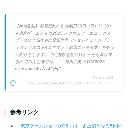
【緊急告知】 経費節約のため明日28日（日）12:30〜
＃東京ゲームショウ2025 スクウェア・エニックス
ブースにて原作者の柴田亜美（ワタシだよ）が『ド
ラゴンクエスト4コママンガ劇場ニセ勇者本』のチラ
シ配りをします。 予定枚数を配り終わったら逃げ去
るのでみんな来てね。 柴田亜美 ＃TGS2025
pic.x.com/WxWz4FylqE
@
s_ami_staff
https://x.com/s_ami_staff/status/1971848809543356526
参考リンク
「東京ゲームショウ2026」は，史上初となる5日間