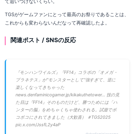
て追いつけないくらい。
TGSがゲームファンにとって最高のお祭りであることは、
これからも変わらないんだなって再確認したよ。
関連ポスト / SNSの反応
『モンハンワイルズ』『FF14』コラボの「オメガ・
プラネテス」が“モンスターとして”強すぎて、逆に
楽しくなってきちゃった
news.denfaminicogamer.jp/kikakuthetower… 技の見
た目は『FF14』そのものだけど、勝つためには「ハ
ンターの脳」をめちゃくちゃ使わされる。試遊でボ
コボコにされてきました（大歓喜） ＃TGS2025
pic.x.com/JssfL2y4aP
@
denfaminicogame