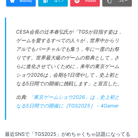
はてブ
コピー
Bluesky
Pocket
CESA会長の辻本春弘氏が「TGSが目指す姿は，
ゲームを愛するすべての人々が，世界中からリ
アルでもバーチャルでも集う，年に一度のお祭
りです。世界最大級のゲームの祭典として，さ
らに進化させていくために，来年の東京ゲーム
ショウ2026は，会期を1日増やして，史上初と
なる5日間での開催に挑戦します」と宣言した。
出典:
「東京ゲームショウ2026」は，史上初と
なる5日間での開催に［TGS2025］ - 4Gamer
最近SNSで「TGS2025」がめちゃくちゃ話題になってる