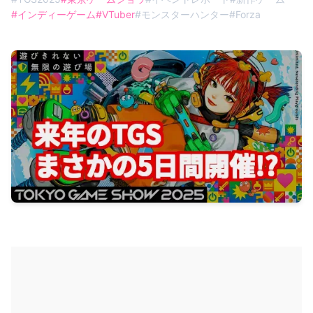
#
インディーゲーム
#
VTuber
#
モンスターハンター
#
Forza