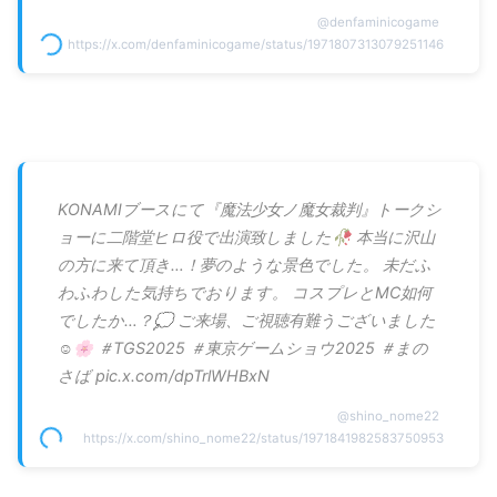
@
denfaminicogame
https://x.com/denfaminicogame/status/1971807313079251146
KONAMIブースにて『魔法少女ノ魔女裁判』トークシ
ョーに二階堂ヒロ役で出演致しました🥀 本当に沢山
の方に来て頂き…！夢のような景色でした。 未だふ
わふわした気持ちでおります。 コスプレとMC如何
でしたか…？💭 ご来場、ご視聴有難うございました
☺️🌸 ＃TGS2025 ＃東京ゲームショウ2025 ＃まの
さば pic.x.com/dpTrlWHBxN
@
shino_nome22
https://x.com/shino_nome22/status/1971841982583750953