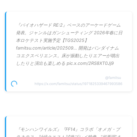
『バイオハザード RE:2』ベースのアーケードゲーム
発表。ジャンルはガンシューティング 2026年春に日
本ロケテスト実施予定【TGS2025】
famitsu.com/article/202509… 開発はバンダイナム
コエクスペリエンス。床が振動したりエアーが噴出
したりと演出も楽しめる pic.x.com/2RS8XT0Jj9
@
famitsu
https://x.com/famitsu/status/1971825339467993586
『モンハンワイルズ』『FF14』コラボ「オメガ・プ
ラネテス」討伐クエスト試遊プレイ映像。“超再現”さ