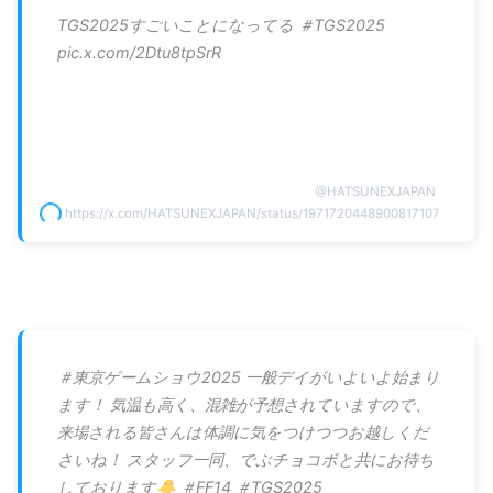
TGS2025すごいことになってる ＃TGS2025
pic.x.com/2Dtu8tpSrR
@
HATSUNEXJAPAN
https://x.com/HATSUNEXJAPAN/status/1971720448900817107
＃東京ゲームショウ2025 一般デイがいよいよ始まり
ます！ 気温も高く、混雑が予想されていますので、
来場される皆さんは体調に気をつけつつお越しくだ
さいね！ スタッフ一同、でぶチョコボと共にお待ち
しております🐥 ＃FF14 ＃TGS2025