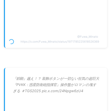
@
Fuwa_Minato
https://x.com/Fuwa_Minato/status/1971785225618526369
『鉄騎』越え！？ 装飾ボタンが一切ない狂気の超巨大
『PVKK：惑星防衛砲指揮官』操作盤がロマンの塊す
ぎる ＃TGS2025 pic.x.com/24Npgw6zU4