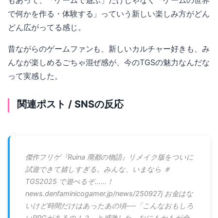
もあって、「ゲームで遊ぶ」だけじゃなく「ゲームの世界
で何かを作る・体験する」っていう新しい楽しみ方がどん
どん広がってる感じ。
昔ながらのゲームファンも、新しいカルチャー好きも、み
んなが楽しめるごちゃ混ぜ感が、今のTGSの魅力なんだな
って実感した。
関連ポスト / SNSの反応
傑作フリゲ『Ruina 廃都の物語』リメイク版をついに
試遊できて嬉しすぎる。みんな、いまなら ＃
TGS2025 で遊べるぞ……！
news.denfaminicogamer.jp/news/250927j お金はな
いけど時間だけはあったあの頃──「こんなおもしろ
いRPGがあるの！？」と感激した。なにもかもが全