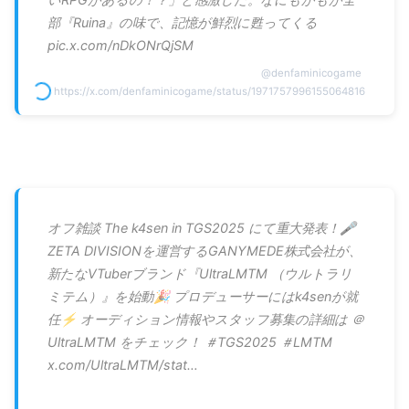
部『Ruina』の味で、記憶が鮮烈に甦ってくる
pic.x.com/nDkONrQjSM
@
denfaminicogame
https://x.com/denfaminicogame/status/1971757996155064816
オフ雑談 The k4sen in TGS2025 にて重大発表！🎤
ZETA DIVISIONを運営するGANYMEDE株式会社が、
新たなVTuberブランド『UltraLMTM （ウルトラリ
ミテム）』を始動🎉 プロデューサーにはk4senが就
任⚡️ オーディション情報やスタッフ募集の詳細は ＠
UltraLMTM をチェック！ ＃TGS2025 ＃LMTM
x.com/UltraLMTM/stat…