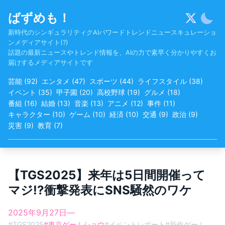
Skip
ばずめも！
to
content
新時代のシンギュラリティクAIパワードトレンドニュースキュレーショ
ンメディアサイト(?)
話題の最新ニュースやトレンド情報を、AIの力で素早く分かりやすくお
届けするメディアサイトです
芸能
(
92
)
エンタメ
(
47
)
スポーツ
(
44
)
ライフスタイル
(
38
)
イベント
(
35
)
甲子園
(
20
)
高校野球
(
19
)
グルメ
(
18
)
番組
(
16
)
結婚
(
13
)
音楽
(
13
)
アニメ
(
12
)
事件
(
11
)
キャラクター
(
10
)
ゲーム
(
10
)
経済
(
10
)
交通
(
9
)
政治
(
9
)
災害
(
9
)
教育
(
7
)
【TGS2025】来年は5日間開催って
マジ!?衝撃発表にSNS騒然のワケ
2025年9月27日
—
#
TGS2025
#
東京ゲームショウ
#
イベントレポート
#
新作ゲーム