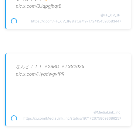
pic.x.com/BJqpgjbqtB
@
FF_XIV_JP
https://x.com/FF_XIV_JP/status/1971724154593583447
なんと！！！ ＃2BRO ＃TGS2025
pic.x.com/HyqdwgvfPR
@
MediaLink_Inc
https://x.com/MediaLink_Inc/status/1971726758098686257