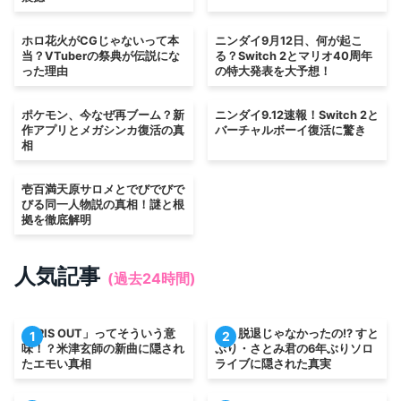
ホロ花火がCGじゃないって本
ニンダイ9月12日、何が起こ
当？VTuberの祭典が伝説にな
る？Switch 2とマリオ40周年
った理由
の特大発表を大予想！
ポケモン、今なぜ再ブーム？新
ニンダイ9.12速報！Switch 2と
作アプリとメガシンカ復活の真
バーチャルボーイ復活に驚き
相
壱百満天原サロメとでびでびで
びる同一人物説の真相！謎と根
拠を徹底解明
人気記事
(過去24時間)
「IRIS OUT」ってそういう意
え、脱退じゃなかったの!? すと
1
2
味！？米津玄師の新曲に隠され
ぷり・さとみ君の6年ぶりソロ
たエモい真相
ライブに隠された真実