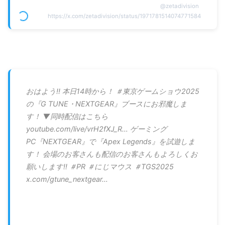
@
zetadivision
https://x.com/zetadivision/status/1971781514074771584
おはよう‼️ 本日14時から！ ＃東京ゲームショウ2025
の『G TUNE・NEXTGEAR』ブースにお邪魔しま
す！ ▼同時配信はこちら
youtube.com/live/vrH2fXJ_R… ゲーミング
PC『NEXTGEAR』で『Apex Legends』を試遊しま
す！ 会場のお客さんも配信のお客さんもよろしくお
願いします‼️ ＃PR ＃にじマウス ＃TGS2025
x.com/gtune_nextgear…