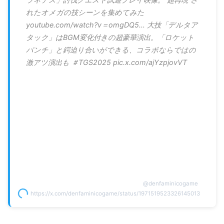
れたオメガの技シーンを集めてみた
youtube.com/watch?v＝omgDQ5… 大技「デルタア
タック」はBGM変化付きの超豪華演出。「ロケット
パンチ」と鍔迫り合いができる、コラボならではの
激アツ演出も ＃TGS2025 pic.x.com/ajYzpjovVT
@
denfaminicogame
https://x.com/denfaminicogame/status/1971519523326145013