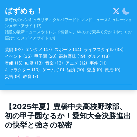
Skip
ばずめも！
to
content
新時代のシンギュラリティクAIパワードトレンドニュースキュレーショ
ンメディアサイト(?)
話題の最新ニュースやトレンド情報を、AIの力で素早く分かりやすくお
届けするメディアサイトです
芸能
(
92
)
エンタメ
(
47
)
スポーツ
(
44
)
ライフスタイル
(
38
)
イベント
(
35
)
甲子園
(
20
)
高校野球
(
19
)
グルメ
(
18
)
番組
(
16
)
結婚
(
13
)
音楽
(
13
)
アニメ
(
12
)
事件
(
11
)
キャラクター
(
10
)
ゲーム
(
10
)
経済
(
10
)
交通
(
9
)
政治
(
9
)
災害
(
9
)
教育
(
7
)
【2025年夏】豊橋中央高校野球部、
初の甲子園なるか！愛知大会決勝進出
の快挙と強さの秘密