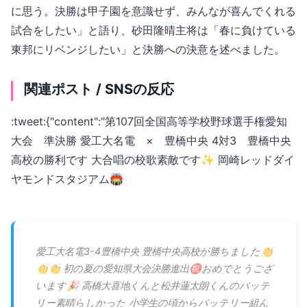
に思う。決勝は甲子園を意識せず、みんなが喜んでくれる
試合をしたい」と語り、砂田隆晴主将は「春に負けている
東邦にリベンジしたい」と決勝への決意を述べました。
関連ポスト / SNSの反応
:tweet:{"content":"第107回全国高等学校野球選手権愛知
大会 準決勝 愛工大名電 × 豊橋中央 4対3 豊橋中央
高校の勝利です 大合唱の校歌素敵です✨ 岡崎レッドダイ
ヤモンドスタジアム🏟
愛工大名電3-4豊橋中央 豊橋中央高校が勝ちました👏
👏👏 初の夏の愛知県大会決勝進出㊗️おめでとうござ
います🎉 高橋大喜地くんと松井蓮太朗くんのバッテ
リー素晴らしかった 小学生の頃からバッテリー組ん