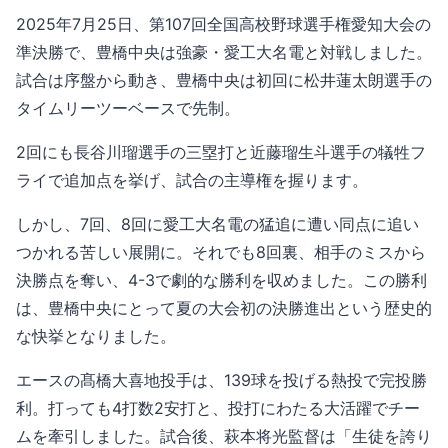
2025年7月25日、第107回全国高校野球選手権愛知大会の
準決勝で、豊橋中央は強豪・愛工大名電と対戦しました。
試合は序盤から動き、豊橋中央は初回に松井蓮太朗選手の
タイムリーツーベースで先制。
2回にも長谷川瑠選手の三塁打と近藤瑠生斗選手の犠牲フ
ライで追加点を挙げ、試合の主導権を握ります。
しかし、7回、8回に愛工大名電の猛追に遭い同点に追い
つかれる苦しい展開に。それでも8回裏、相手のミスから
決勝点を奪い、4-3で劇的な勝利を収めました。この勝利
は、豊橋中央にとって夏の大会初の決勝進出という歴史的
な快挙となりました。
エースの髙橋大喜地投手は、139球を投げる熱投で完投勝
利。打っても4打数2安打と、投打にわたる大活躍でチー
ムを牽引しました。試合後、萩本将光監督は「生徒を誇り