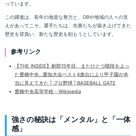
っています。
この躍進は、長年の地道な努力と、OBや地域の人々の支
えがあってこそ。選手たちは、先輩たちが築き上げてきた
歴史を背負い、新たな歴史を刻もうとしています。
参考リンク
【THE INSIDE】創部15年目、またひとつ階段を上っ
た豊橋中央…愛知大会ベスト4進出により甲子園が本
当に見えてきた | プロ野球 | BASEBALL GATE
豊橋中央高等学校 - Wikipedia
強さの秘訣は「メンタル」と「一体
感」