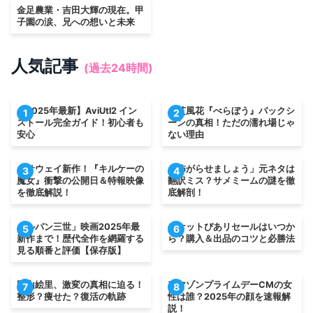
金足農業・吉田大輝の現在。甲
子園の涙、兄への想いと未来
人気記事
(過去24時間)
【2025年最新】AviUtl2 イン
小芝風花『べらぼう』バックシ
1
2
ストール完全ガイド！初心者も
ーンの真相！ただの濡れ場じゃ
安心
ない理由
ハサウェイ新作！『キルケーの
「怖がらせましょう」元ネタは
3
4
魔女』衝撃の公開日＆特報映像
翻訳ミス？サメミームの謎を徹
を徹底解説！
底解剖！
「ルパン三世」映画2025年最
チケットぴあリセールはいつか
5
6
新作まで！歴代全作を網羅する
ら？購入＆出品のコツと必勝法
見る順番と評価【保存版】
岡山絵里、激変の真相に迫る！
アマゾンプライムデーCMの女
7
8
整形？痩せた？復活の軌跡
性は誰？2025年の顔を速報解
説！