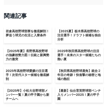
関連記事
岩倉高校野球部寮を徹底解剖！
【2025夏】栃木県高校野球の
夢追う球児の生活と入寮条件
注目選手！ドラフト候補を独自
分析
【2025年夏】長野県高校野球
2025年秋田県高校野球の注目
の強豪校勢力図！伝統と新興勢
選手！未来のスター候補たちの
力の激突
熱い夏
2025年高校野球愛媛の注目選
【秋田県高校野球鹿角】統合２
手！次世代スター候補を徹底解
年目の奇跡！快進撃の秘密と地
剖
域の熱狂
【2025年】小松大谷野球部メ
【最新】仙台育英野球部ベンチ
ンバー一覧！夏の甲子園から新
入りメンバー2025！夏の甲子
チームへ
園