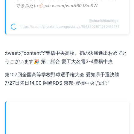
でるみたい⚾️ pic.x.com/wmA60J3m9W
@
chunichiouengo
https://x.com/chunichiouengo/status/1948702571960414477
:tweet:{"content":"豊橋中央高校、初の決勝進出おめでと
うございます🎉 第二試合 愛工大名電3-4豊橋中央
第107回全国高等学校野球選手権大会 愛知県予選決勝
7/27日曜日14:00 岡崎RDS 東邦-豊橋中央","url":"