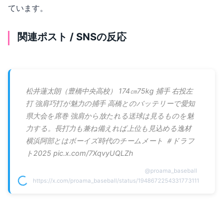
ています。
関連ポスト / SNSの反応
松井蓮太朗（豊橋中央高校） 174㎝75kg 捕手 右投左
打 強肩巧打が魅力の捕手 高橋とのバッテリーで愛知
県大会を席巻 強肩から放たれる送球は見るものを魅
力する。長打力も兼ね備えれば上位も見込める逸材
横浜阿部とはボーイズ時代のチームメート ＃ドラフ
ト2025 pic.x.com/7XqvyUQLZh
@
proama_baseball
https://x.com/proama_baseball/status/1948672254331773111