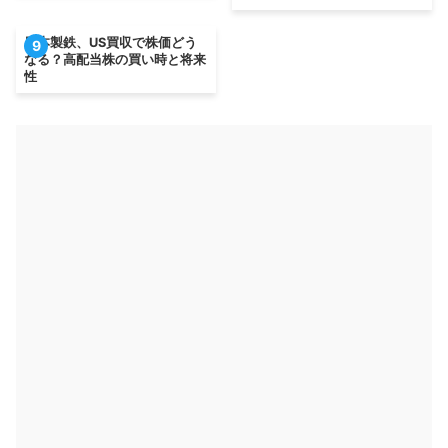
日本製鉄、US買収で株価どう
9
なる？高配当株の買い時と将来
性