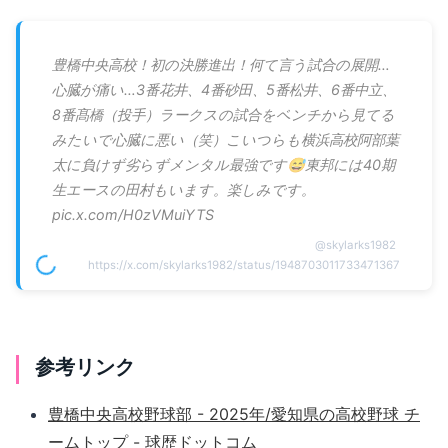
豊橋中央高校！初の決勝進出！何て言う試合の展開…
心臓が痛い…3番花井、4番砂田、5番松井、6番中立、
8番髙橋（投手）ラークスの試合をベンチから見てる
みたいで心臓に悪い（笑）こいつらも横浜高校阿部葉
太に負けず劣らずメンタル最強です😅東邦には40期
生エースの田村もいます。楽しみです。
pic.x.com/H0zVMuiYTS
@
skylarks1982
https://x.com/skylarks1982/status/1948703011733471367
参考リンク
豊橋中央高校野球部 - 2025年/愛知県の高校野球 チ
ームトップ - 球歴ドットコム