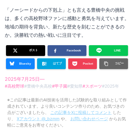
「ノーシードからの下剋上」とも言える豊橋中央の挑戦
は、多くの高校野球ファンに感動と勇気を与えています。
地域の期待を背負い、新たな歴史を刻むことができるの
か。決勝戦での熱い戦いに注目です。
ポスト
Facebook
LINE
はてブ
コピー
Bluesky
Pocket
2025年7月25日
—
#
高校野球
#
豊橋中央高校
#
甲子園
#
愛知県
#
スポーツ
#
2025年
※この記事は最新のAI技術を活用した試験的な取り組みとして作
成されています。より良いコンテンツ作りのため、お気づきの
点がございましたら、
この記事をXに投稿してコメント
した
り、
Xアカウント @_bzmm
や、
お問い合わせページ
からお気
軽にご意見をお寄せください。