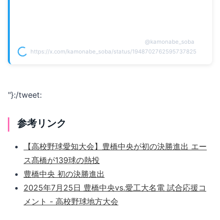
@
kamonabe_soba
https://x.com/kamonabe_soba/status/1948702762595737825
"}:/tweet:
参考リンク
【高校野球愛知大会】豊橋中央が初の決勝進出 エー
ス髙橋が139球の熱投
豊橋中央 初の決勝進出
2025年7月25日 豊橋中央vs.愛工大名電 試合応援コ
メント - 高校野球地方大会