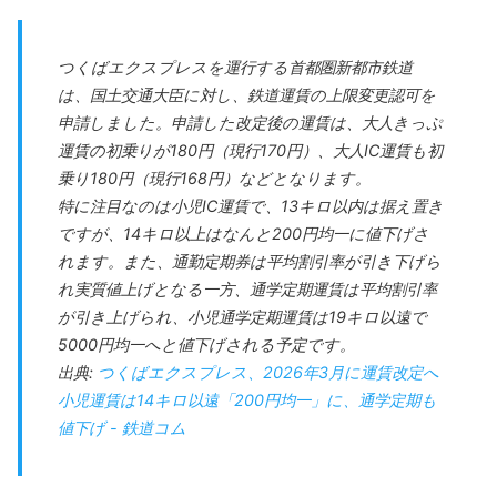
つくばエクスプレスを運行する首都圏新都市鉄道
は、国土交通大臣に対し、鉄道運賃の上限変更認可を
申請しました。申請した改定後の運賃は、大人きっぷ
運賃の初乗りが180円（現行170円）、大人IC運賃も初
乗り180円（現行168円）などとなります。
特に注目なのは小児IC運賃で、13キロ以内は据え置き
ですが、14キロ以上はなんと200円均一に値下げさ
れます。また、通勤定期券は平均割引率が引き下げら
れ実質値上げとなる一方、通学定期運賃は平均割引率
が引き上げられ、小児通学定期運賃は19キロ以遠で
5000円均一へと値下げされる予定です。
出典:
つくばエクスプレス、2026年3月に運賃改定へ
小児運賃は14キロ以遠「200円均一」に、通学定期も
値下げ - 鉄道コム