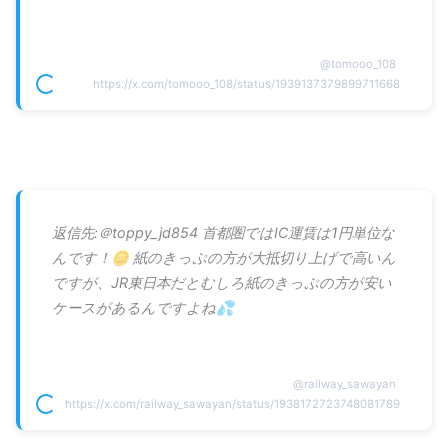
@
tomooo_108
https://x.com/tomooo_108/status/1939137379899711668
返信先:＠toppy_jd854 首都圏ではIC運賃は1円単位な
んです！🪙 紙のきっぷの方が大抵切り上げで高いん
ですが、JR東日本だとむしろ紙のきっぷの方が安い
ケースがあるんですよね💦
@
railway_sawayan
https://x.com/railway_sawayan/status/1938172723748081789