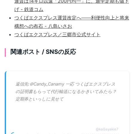
運賃は14キロ以遠「200円均一」に、通学定期も値下
げ - 鉄道コム
つくばエクスプレス運賃改定へ――利便性向上と将来
構想への布石 - 八島いさお
つくばエクスプレス／三郷市公式サイト
関連ポスト / SNSの反応
返信先:＠Candy_Canamy 一応 つくばエクスプレス
の証明書もらって代行輸送になるかきいてみたら？
定期券といっしに見せて
@
kaGayakie7