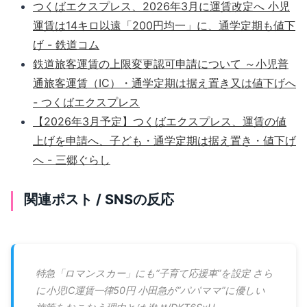
つくばエクスプレス、2026年3月に運賃改定へ 小児
運賃は14キロ以遠「200円均一」に、通学定期も値下
げ - 鉄道コム
鉄道旅客運賃の上限変更認可申請について ～小児普
通旅客運賃（IC）・通学定期は据え置き又は値下げへ
- つくばエクスプレス
【2026年3月予定】つくばエクスプレス、運賃の値
上げを申請へ、子ども・通学定期は据え置き・値下げ
へ - 三郷ぐらし
関連ポスト / SNSの反応
特急「ロマンスカー」にも“子育て応援車”を設定 さら
に小児IC運賃一律50円 小田急が“パパママ”に優しい