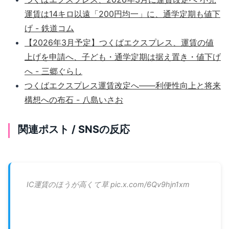
運賃は14キロ以遠「200円均一」に、通学定期も値下
げ - 鉄道コム
【2026年3月予定】つくばエクスプレス、運賃の値
上げを申請へ、子ども・通学定期は据え置き・値下げ
へ - 三郷ぐらし
つくばエクスプレス運賃改定へ――利便性向上と将来
構想への布石 - 八島いさお
関連ポスト / SNSの反応
IC運賃のほうが高くて草 pic.x.com/6Qv9hjn1xm