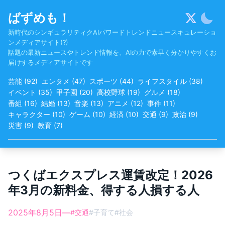
Skip
ばずめも！
to
content
新時代のシンギュラリティクAIパワードトレンドニュースキュレーショ
ンメディアサイト(?)
話題の最新ニュースやトレンド情報を、AIの力で素早く分かりやすくお
届けするメディアサイトです
芸能
(
92
)
エンタメ
(
47
)
スポーツ
(
44
)
ライフスタイル
(
38
)
イベント
(
35
)
甲子園
(
20
)
高校野球
(
19
)
グルメ
(
18
)
番組
(
16
)
結婚
(
13
)
音楽
(
13
)
アニメ
(
12
)
事件
(
11
)
キャラクター
(
10
)
ゲーム
(
10
)
経済
(
10
)
交通
(
9
)
政治
(
9
)
災害
(
9
)
教育
(
7
)
つくばエクスプレス運賃改定！2026
年3月の新料金、得する人損する人
2025年8月5日
—
#
交通
#
子育て
#
社会