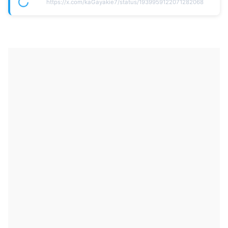
https://x.com/kaGayakie7/status/1939959122071282068