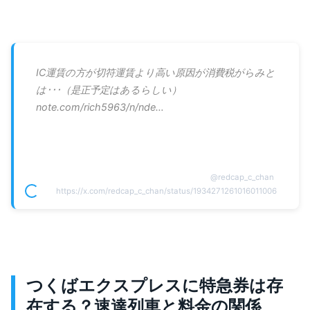
IC運賃の方が切符運賃より高い原因が消費税がらみと
は･･･（是正予定はあるらしい）
note.com/rich5963/n/nde…
@
redcap_c_chan
https://x.com/redcap_c_chan/status/1934271261016011006
つくばエクスプレスに特急券は存
在する？速達列車と料金の関係