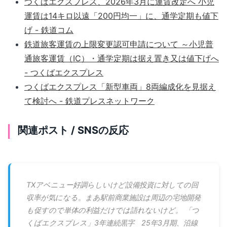
つくばエクスプレス、2026年3月に運賃改定へ 小児
運賃は14キロ以遠「200円均一」に、通学定期も値下
げ - 鉄道コム
鉄道旅客運賃の上限変更認可申請について ～小児普
通旅客運賃（IC）・通学定期は据え置き又は値下げへ
- つくばエクスプレス
つくばエクスプレス「新型車両」8両編成化を見据え
て検討へ - 鉄道プレスネットワーク
関連ポスト / SNSの反応
TXアベニュー好調らしいけど設備投資に対しての回
収率が気になる。まあ駅前商業施設は周辺の宅地開発
も促すので単体の利益だけでは語れないけど。 「つ
くばエクスプレス」3年連続黒字 25年3月期、沿線