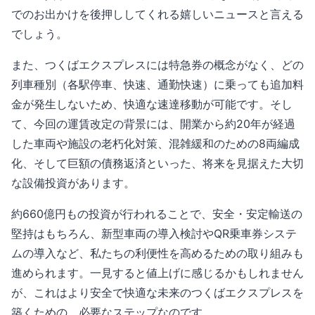
でのお出かけを後押ししてくれる嬉しいニュースと言える
でしょう。
また、つくばエクスプレスには特急券の概念がなく、どの
列車種別（各駅停車、快速、通勤快速）に乗っても追加料
金が発生しないため、快適な速達移動が可能です。そし
て、今回の運賃改定の背景には、開業から約20年が経過
した車両や施設の老朽化対策、混雑緩和のための8両編成
化、そして巨額の債務返済といった、将来を見据えた大切
な設備投資があります。
約660億円もの投資が行われることで、安全・安定輸送の
堅持はもちろん、新型車両の導入検討やQR乗車券システ
ムの導入など、私たちの利便性を高めるための取り組みも
進められます。一見すると値上げに感じるかもしれません
が、これはより安全で快適な未来のつくばエクスプレスを
築くための、必要なステップなのです。