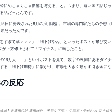
替にめちゃくちゃ影響を与える、と。つまり、遠い国の話じゃ
る話だったんです。
月5日に発表された8月の雇用統計。市場の専門家たちの予想（非
結果だったんです。
計悪すぎて草ァァァ」「利下げやね」といったポストが飛び交
タが下方修正されて「マイナス」に転じたこと。
の16万人！！」というポストを見て、数字の裏側にあるダイ
する「利下げ期待」に繋がり、市場を大きく動かす引き金にな
NSの反応
速報】米雇用統計 雇用者数：予想を下回る 失業率：予想なみ ▽市場