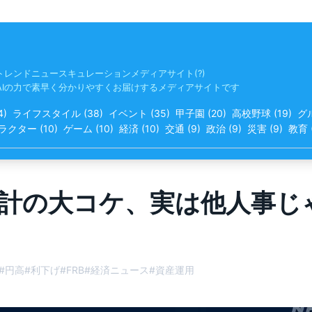
トレンドニュースキュレーションメディアサイト(?)
AIの力で素早く分かりやすくお届けするメディアサイトです
4
)
ライフスタイル
(
38
)
イベント
(
35
)
甲子園
(
20
)
高校野球
(
19
)
グ
ラクター
(
10
)
ゲーム
(
10
)
経済
(
10
)
交通
(
9
)
政治
(
9
)
災害
(
9
)
教育
計の大コケ、実は他人事じ
#
円高
#
利下げ
#
FRB
#
経済ニュース
#
資産運用