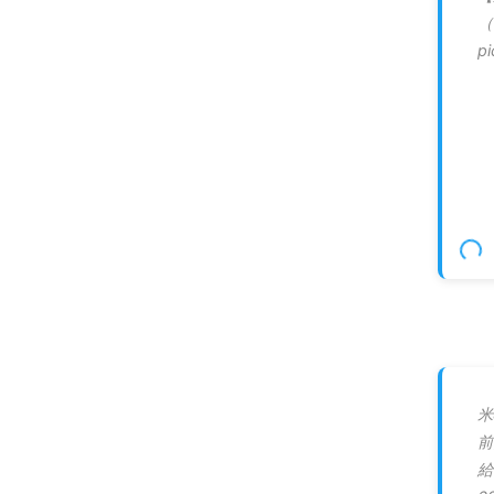
（
p
米
前
給