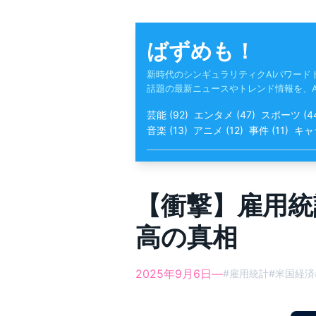
Skip
to
content
ばずめも！
新時代のシンギュラリティクAIパワード
話題の最新ニュースやトレンド情報を、
芸能
(
92
)
エンタメ
(
47
)
スポーツ
(
4
音楽
(
13
)
アニメ
(
12
)
事件
(
11
)
キャ
【衝撃】雇用統
高の真相
2025年9月6日
—
#
雇用統計
#
米国経済