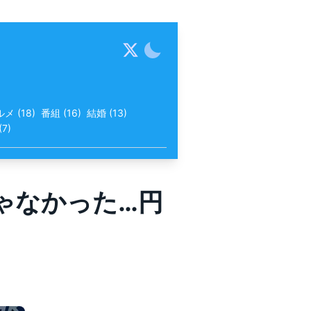
ルメ
(
18
)
番組
(
16
)
結婚
(
13
)
(
7
)
ゃなかった…円