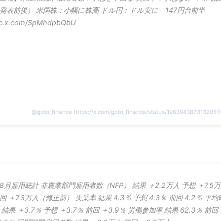
発表前後） 米国株：小幅に株高 ドル円：ドル安に 147円台前半
ic.x.com/SpMhdpbQbU
@
goto_finance
https://x.com/goto_finance/status/196394387313205
8月雇用統計 非農業部門雇用者数（NFP） 結果 ＋2.2万人 予想 ＋7.5
回 ＋7.3万人（修正前） 失業率 結果 4.3％ 予想 4.3％ 前回 4.2％ 平均
 結果 ＋3.7％ 予想 ＋3.7％ 前回 ＋3.9％ 労働参加率 結果 62.3％ 前回