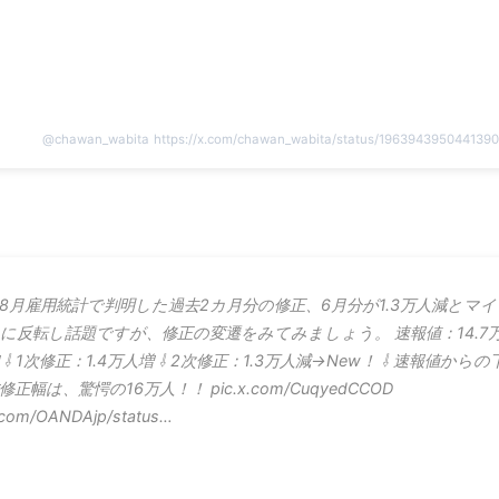
@
chawan_wabita
https://x.com/chawan_wabita/status/196394395044139
8月雇用統計で判明した過去2カ月分の修正、6月分が1.3万人減とマイ
に反転し話題ですが、修正の変遷をみてみましょう。 速報値：14.7
 ⇩ 1次修正：1.4万人増 ⇩ 2次修正：1.3万人減→New！ ⇩ 速報値からの
修正幅は、驚愕の16万人！！ pic.x.com/CuqyedCCOD
.com/OANDAjp/status…