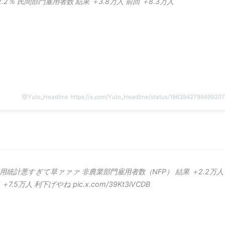
2.2％ 民間部門雇用者数 結果 ＋3.8万人 前回 ＋8.3万人
@
Yuto_Headline
https://x.com/Yuto_Headline/status/196394279949920
用統計悪すぎて草ァァァ 非農業部門雇用者数（NFP） 結果 ＋2.2万人
 ＋7.5万人 利下げやね pic.x.com/39Kt3iVCDB