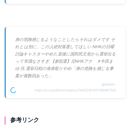
身の危険感じるようなことしたらそれはダメです そ
れとは別に、この人絶対落選してほしい NHKの日曜
討論キャスターやめた直後に国民民主党から選挙出る
って常識なさすぎ 【参院選】元NHKアナ ＃牛田ま
ゆ 氏 選挙日程の発表取りやめ「身の危険を感じる事
案が複数回あった」
@
bmtmr
https://x.com/bmtmr/status/1942240310769467550
参考リンク