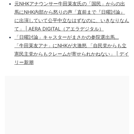
元NHKアナウンサー牛田茉友氏の「国民」からの出
馬にNHK内部から怒りの声「直前まで『日曜討論』
に出演していて公平中立なはずなのに、いきなりなん
て」 | AERA DIGITAL（アエラデジタル）
「日曜討論」キャスターがまさかの参院選出馬…
「牛田茉友アナ」にNHKが大激怒 「自民党からも立
憲民主党からもクレームが寄せられかねない」 | デイ
リー新潮