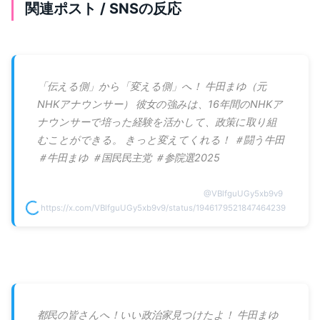
関連ポスト / SNSの反応
「伝える側」から「変える側」へ！ 牛田まゆ（元
NHKアナウンサー） 彼女の強みは、16年間のNHKア
ナウンサーで培った経験を活かして、政策に取り組
むことができる。 きっと変えてくれる！ ＃闘う牛田
＃牛田まゆ ＃国民民主党 ＃参院選2025
@
VBlfguUGy5xb9v9
https://x.com/VBlfguUGy5xb9v9/status/1946179521847464239
都民の皆さんへ！いい政治家見つけたよ！ 牛田まゆ