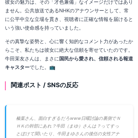
彼女の魅力は、その「才色兼備」なイメージだけではあり
ません。公共放送であるNHKのアナウンサーとして、常
に公平中立な立場を貫き、視聴者に正確な情報を届けると
いう強い使命感を持っていました。
その真摯な姿勢と、心に響く知的なコメント力があったか
らこそ、私たちは彼女に絶大な信頼を寄せていたのです。
牛田茉友さんは、まさに
国民から愛され、信頼される報道
キャスター
でした。📺
関連ポスト / SNSの反応
榛葉さん、面白すぎるだろwww日曜討論の裏側でＮ
ＨＫの幹部にあれ？牛田（まゆ）さんは？ってすっ
とぼけて聞いたり、牛田まゆさんの後任の女性アナ