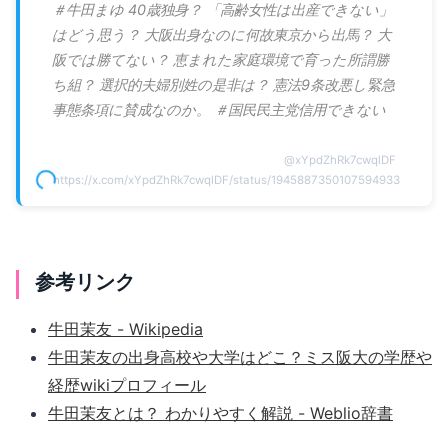
＃牛田まゆ 40歳独身？ 「高齢女性は出産できない」
はどう思う？ 大阪出身なのに何故東京から出馬？ 大
阪では勝てない？ 恵まれた家庭環境で育った所謂勝
ち組？ 選択的夫婦別姓の是非は？ 憲法9条改悪し緊急
事態条項に賛成なのか。 ＃国民民主党信用できない
@
xYpdZhRk7cwqlDF
https://x.com/xYpdZhRk7cwqlDF/status/1945887350107594933
参考リンク
牛田茉友 - Wikipedia
牛田茉友の出身高校や大学はどこ？ミス阪大の学歴や
経歴wikiプロフィール
牛田茉友とは？ わかりやすく解説 - Weblio辞書