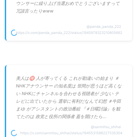
ウンサーに繰り上げ当選おめでとうございますって
冗談言ったりwww
@
panda_panda_222
https://x.com/panda_panda_222/status/1945978323210805662
美人は🉐 人が寄ってくる これが勘違いの始まり ＃
NHKアナウンサー の知名度は 世間が思うほど高くな
い NHKにチャンネルを合わせる視聴者が 少ない テ
レビに出ていたから 選挙に有利だなんて幻想 ＃牛田
まゆ がアシスタントの政治番組 『＃日曜討論』を観
てたのは 政党と役所の関係者 蓋を開けたら…
@
sanmitsu_shihai
https://x.com/sanmitsu_shihai/status/1945531588227535304