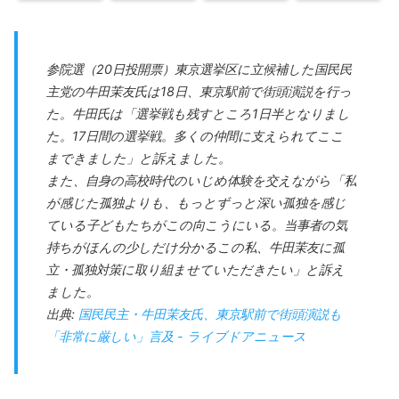
参院選（20日投開票）東京選挙区に立候補した国民民
主党の牛田茉友氏は18日、東京駅前で街頭演説を行っ
た。牛田氏は「選挙戦も残すところ1日半となりまし
た。17日間の選挙戦。多くの仲間に支えられてここ
まできました」と訴えました。
また、自身の高校時代のいじめ体験を交えながら「私
が感じた孤独よりも、もっとずっと深い孤独を感じ
ている子どもたちがこの向こうにいる。当事者の気
持ちがほんの少しだけ分かるこの私、牛田茉友に孤
立・孤独対策に取り組ませていただきたい」と訴え
ました。
出典:
国民民主・牛田茉友氏、東京駅前で街頭演説も
「非常に厳しい」言及 - ライブドアニュース