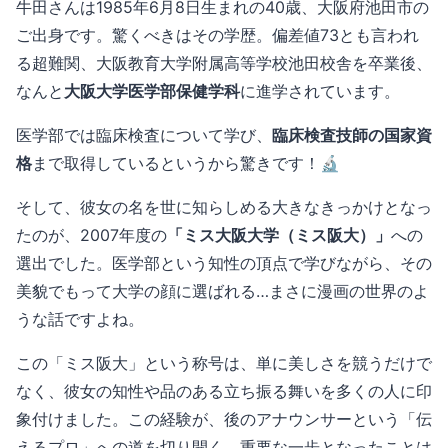
牛田さんは1985年6月8日生まれの40歳、大阪府池田市の
ご出身です。驚くべきはその学歴。偏差値73とも言われ
る超難関、大阪教育大学附属高等学校池田校舎を卒業後、
なんと
大阪大学医学部保健学科
に進学されています。
医学部では臨床検査について学び、
臨床検査技師の国家資
格
まで取得しているというから驚きです！🔬
そして、彼女の名を世に知らしめる大きなきっかけとなっ
たのが、2007年度の
「ミス大阪大学（ミス阪大）」
への
選出でした。医学部という知性の頂点で学びながら、その
美貌でもって大学の顔に選ばれる…まさに漫画の世界のよ
うな話ですよね。
この「ミス阪大」という称号は、単に美しさを競うだけで
なく、彼女の知性や品のある立ち振る舞いを多くの人に印
象付けました。この経験が、後のアナウンサーという「伝
えるプロ」への道を切り開く、重要な一歩となったことは