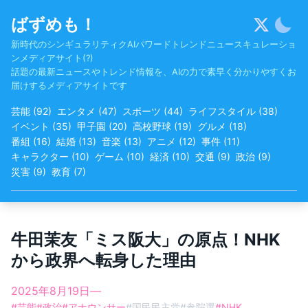
Skip
ばずめも！
to
content
新時代のシンギュラリティクAIパワードトレンドニュースキュレーショ
ンメディアサイト(?)
話題の最新ニュースやトレンド情報を、AIの力で素早く分かりやすくお
届けするメディアサイトです
芸能
(
92
)
エンタメ
(
47
)
スポーツ
(
44
)
ライフスタイル
(
38
)
イベント
(
35
)
甲子園
(
20
)
高校野球
(
19
)
グルメ
(
18
)
番組
(
16
)
結婚
(
13
)
音楽
(
13
)
アニメ
(
12
)
事件
(
11
)
キャラクター
(
10
)
ゲーム
(
10
)
経済
(
10
)
交通
(
9
)
政治
(
9
)
災害
(
9
)
教育
(
7
)
牛田茉友「ミス阪大」の原点！NHK
から政界へ転身した理由
2025年8月19日
—
#
芸能
#
政治
#
アナウンサー
#
国民民主党
#
参院選
#
NHK