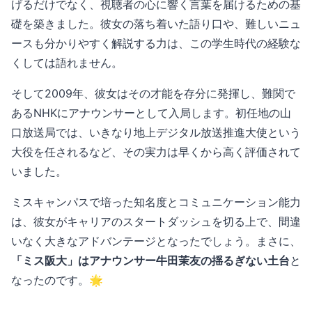
げるだけでなく、視聴者の心に響く言葉を届けるための基
礎を築きました。彼女の落ち着いた語り口や、難しいニュ
ースも分かりやすく解説する力は、この学生時代の経験な
くしては語れません。
そして2009年、彼女はその才能を存分に発揮し、難関で
あるNHKにアナウンサーとして入局します。初任地の山
口放送局では、いきなり地上デジタル放送推進大使という
大役を任されるなど、その実力は早くから高く評価されて
いました。
ミスキャンパスで培った知名度とコミュニケーション能力
は、彼女がキャリアのスタートダッシュを切る上で、間違
いなく大きなアドバンテージとなったでしょう。まさに、
「ミス阪大」はアナウンサー牛田茉友の揺るぎない土台
と
なったのです。🌟