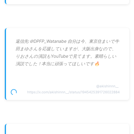
返信先:＠DPFP_Watanabe 自分は今、東京住まいで牛
田まゆさんを応援していますが、大阪出身なので、
りおさんの演説もYouTubeで見てます。素晴らしい
演説でした！本当に頑張ってほしいです🔥
@
akishinnn__
https://x.com/akishinnn__/status/1945425391726022884