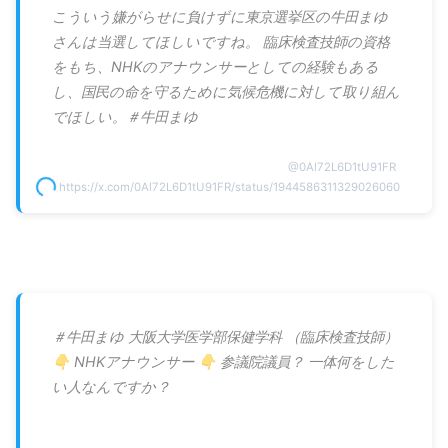
こういう嫌がらせに負けずに東京選挙区の牛田まゆ
さんは当選してほしいですね。 臨床検査技師の資格
をもち、NHKのアナウンサーとしての経験もある
し、国民の命を守るために気候危機に対して取り組ん
でほしい。＃牛田まゆ
@
0Al72L6D1tU91FR
https://x.com/0Al72L6D1tU91FR/status/1944586311329026060
＃牛田まゆ 大阪大学医学部保健学科 （臨床検査技師）
👇 NHKアナウンサー 👇 参議院議員？ 一体何をした
い人なんですか？