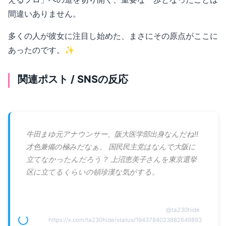
間違いありません。
多くの人が彼女に注目し始めた、まさにその原点がここに
あったのです。✨
関連ポスト / SNSの反応
牛田まゆ元アナウンサー、阪大医学部出身なんだね‼︎
才色兼備の極みだなぁ。 国民民主党はなんで大阪に
立てなかったんだろう？ 上沼恵美子さんを東京選挙
区に立てるくらいの頓珍漢な気がする。
@
ta230hide
https://x.com/ta230hide/status/1943784023882649893