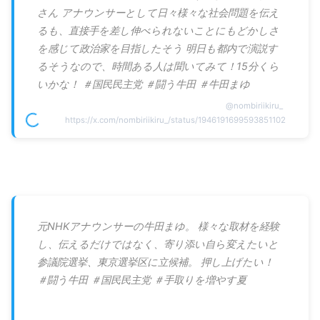
さん アナウンサーとして日々様々な社会問題を伝え
るも、直接手を差し伸べられないことにもどかしさ
を感じて政治家を目指したそう 明日も都内で演説す
るそうなので、時間ある人は聞いてみて！15分くら
いかな！ ＃国民民主党 ＃闘う牛田 ＃牛田まゆ
@
nombiriikiru_
https://x.com/nombiriikiru_/status/1946191699593851102
元NHKアナウンサーの牛田まゆ。 様々な取材を経験
し、伝えるだけではなく、寄り添い自ら変えたいと
参議院選挙、東京選挙区に立候補。 押し上げたい！
＃闘う牛田 ＃国民民主党 ＃手取りを増やす夏