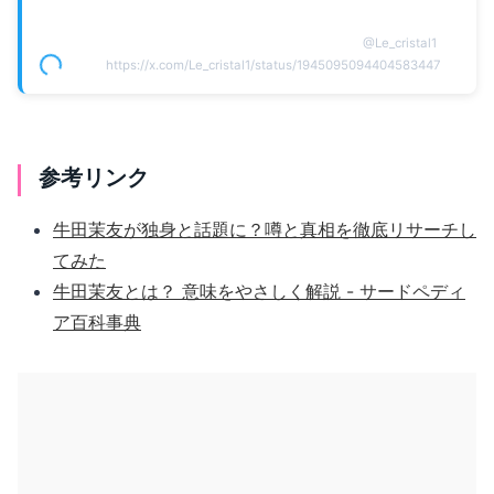
@
Le_cristal1
https://x.com/Le_cristal1/status/1945095094404583447
参考リンク
牛田茉友が独身と話題に？噂と真相を徹底リサーチし
てみた
牛田茉友とは？ 意味をやさしく解説 - サードペディ
ア百科事典