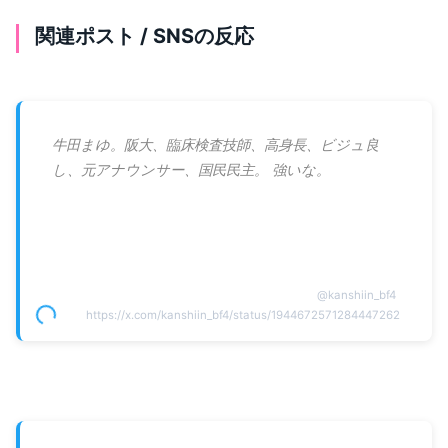
関連ポスト / SNSの反応
牛田まゆ。阪大、臨床検査技師、高身長、ビジュ良
し、元アナウンサー、国民民主。 強いな。
@
kanshiin_bf4
https://x.com/kanshiin_bf4/status/1944672571284447262