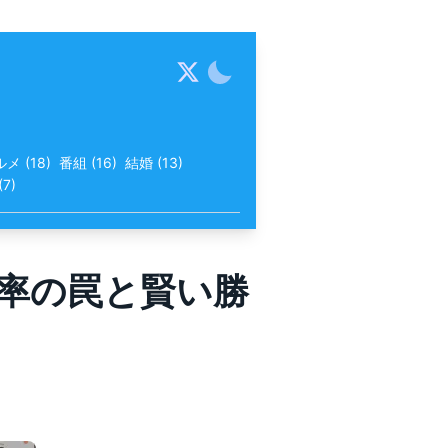
ルメ
(
18
)
番組
(
16
)
結婚
(
13
)
(
7
)
確率の罠と賢い勝