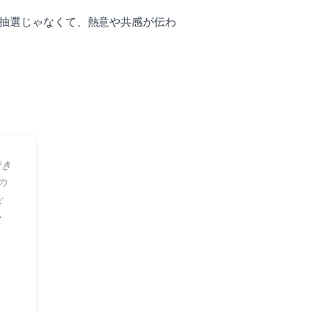
抽選じゃなくて、熱意や共感が伝わ
でき
の
な
・