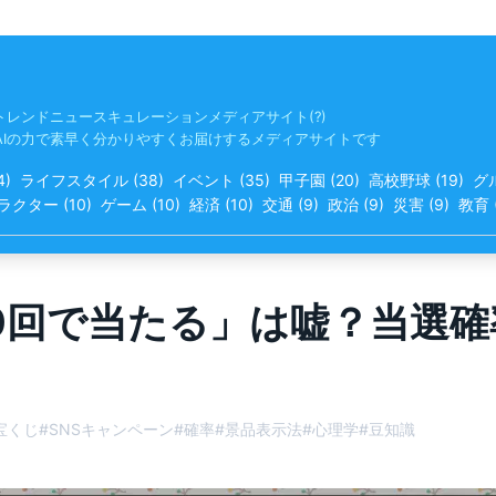
トレンドニュースキュレーションメディアサイト(?)
AIの力で素早く分かりやすくお届けするメディアサイトです
4
)
ライフスタイル
(
38
)
イベント
(
35
)
甲子園
(
20
)
高校野球
(
19
)
グ
ラクター
(
10
)
ゲーム
(
10
)
経済
(
10
)
交通
(
9
)
政治
(
9
)
災害
(
9
)
教育
00回で当たる」は嘘？当選
宝くじ
#
SNSキャンペーン
#
確率
#
景品表示法
#
心理学
#
豆知識