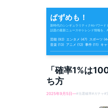
Skip
to
content
ばずめも！
新時代のシンギュラリティクAIパワード
話題の最新ニュースやトレンド情報を、
芸能
(
92
)
エンタメ
(
47
)
スポーツ
(
4
音楽
(
13
)
アニメ
(
12
)
事件
(
11
)
キャ
「確率1%は1
ち方
2025年9月5日
—
#
当選確率
#
ガチャ
#