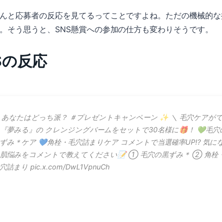
んと応募者の反応を見てるってことですよね。ただの機械的な
。そう思うと、SNS懸賞への参加の仕方も変わりそうです。
NSの反応
 あなたはどっち派？ ＃プレゼントキャンペーン ✨ ＼ 毛穴ケアが
『夢みる』の クレンジングバームをセットで30名様に🎁！ 💚毛穴
ずみ＊ケア 💙角栓・毛穴詰まりケア コメントで当選確率UP⁉ 気に
肌悩みをコメントで教えてください📝 ① 毛穴の黒ずみ＊ ② 角栓
穴詰まり pic.x.com/DwL1VpnuCh