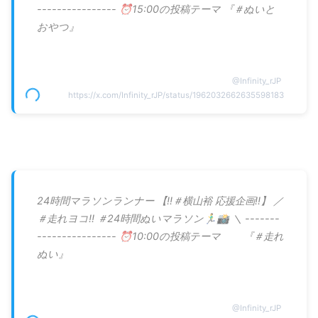
---------------- ⏰15:00の投稿テーマ 『＃ぬいと
おやつ』
@
Infinity_rJP
https://x.com/Infinity_rJP/status/1962032662635598183
24時間マラソンランナー 【‼️＃横山裕 応援企画‼️】 ／
＃走れヨコ!! ＃24時間ぬいマラソン🏃‍♂️📸 ＼ -------
---------------- ⏰10:00の投稿テーマ 『＃走れ
ぬい』
@
Infinity_rJP