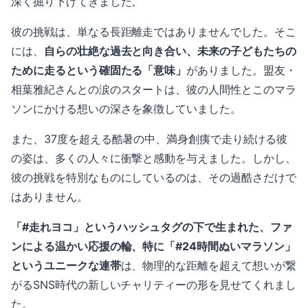
深く掘り下げてきました。
彼の挑戦は、単なる長距離走ではありませんでした。そこ
には、
自らの壮絶な過去と向き合い、未来の子どもたちの
ために走るという確固たる「意味」
がありました。盟友・
相葉雅紀さんとの涙のスタートは、彼の人間性とこのマラ
ソンにかける想いの深さを象徴していました。
また、37度を超える酷暑の中、満身創痍で走り続ける彼
の姿は、多くの人々に衝撃と感動を与えました。しかし、
彼の挑戦を特別なものにしているのは、その過酷さだけで
はありません。
「#走れヨコ」というハッシュタグの下で生まれた、ファ
ンによる温かい応援の輪、特に「#24時間ぬいマラソン」
というユニークな連帯
は、物理的な距離を超えて想いが繋
がるSNS時代の新しいチャリティーの形を見せてくれまし
た。