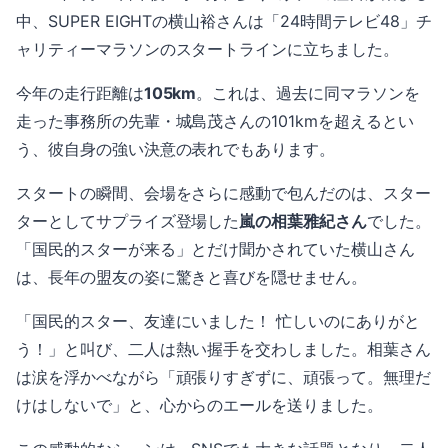
中、SUPER EIGHTの横山裕さんは「24時間テレビ48」チ
ャリティーマラソンのスタートラインに立ちました。
今年の走行距離は
105km
。これは、過去に同マラソンを
走った事務所の先輩・城島茂さんの101kmを超えるとい
う、彼自身の強い決意の表れでもあります。
スタートの瞬間、会場をさらに感動で包んだのは、スター
ターとしてサプライズ登場した
嵐の相葉雅紀さん
でした。
「国民的スターが来る」とだけ聞かされていた横山さん
は、長年の盟友の姿に驚きと喜びを隠せません。
「国民的スター、友達にいました！ 忙しいのにありがと
う！」と叫び、二人は熱い握手を交わしました。相葉さん
は涙を浮かべながら「頑張りすぎずに、頑張って。無理だ
けはしないで」と、心からのエールを送りました。