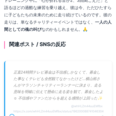
トレーニング中に「心が折れる音が2、3回聞こえた」と
語るほどの過酷な練習を乗り越え、彼は今、ただひたすら
に子どもたちの未来のために走り続けているのです。彼の
走りは、単なるチャリティーイベントではなく、
一人の人
間としての魂の叫び
なのかもしれません。🙏
関連ポスト / SNSの反応
正直24時間テレビ募金は不信感しかなくて、募金し
た事なくテレビも全然観てなかったけど…横山裕さ
んがマラソンチャリティーランナーに決まり、走る
意味を明確に伝えて懸命に走る姿を観て、募金したよ
☺️ 不信感やファンだからを超える感情が上回った✨
@
whHLZm44uuEMfbx
https://x.com/whHLZm44uuEMfbx/status/196200088741046304