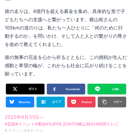
彼の走りは、4億円を超える募金を集め、具体的な形で子
どもたちへの支援へと繋がっています。横山裕さんの
105kmの道のりは、私たち一人ひとりに「何のために行
動するのか」を問いかけ、そして人と人との繋がりの尊さ
を改めて教えてくれました。
彼の無事の完走を心から祈るとともに、この挑戦が生んだ
感動と希望の輪が、これからも社会に広がり続けることを
願っています。
ポスト
Facebook
LINE
はてブ
コピー
Bluesky
Pocket
2025年8月31日
—
#
芸能
#
イベント
#
番組
#
SUPER_EIGHT
#
横山裕
#
24時間テレビ
#
マラソン
#
走れヨコ