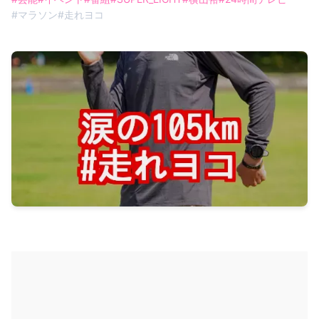
#
マラソン
#
走れヨコ