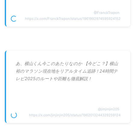
@
FranckTrapon
https://x.com/FranckTrapon/status/1961992974595924152
あ、横山くん今このあたりなのか 【今どこ？】横山
裕のマラソン現在地をリアルタイム追跡！24時間テ
レビ2025のルートや距離も徹底解説！
@
jinjinjin205
https://x.com/jinjinjin205/status/1962013244329259124