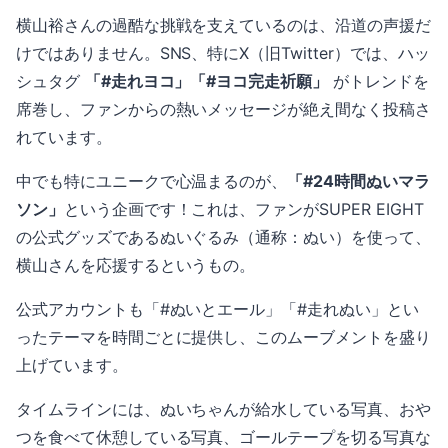
横山裕さんの過酷な挑戦を支えているのは、沿道の声援だ
けではありません。SNS、特にX（旧Twitter）では、ハッ
シュタグ
「#走れヨコ」「#ヨコ完走祈願」
がトレンドを
席巻し、ファンからの熱いメッセージが絶え間なく投稿さ
れています。
中でも特にユニークで心温まるのが、
「#24時間ぬいマラ
ソン」
という企画です！これは、ファンがSUPER EIGHT
の公式グッズであるぬいぐるみ（通称：ぬい）を使って、
横山さんを応援するというもの。
公式アカウントも「#ぬいとエール」「#走れぬい」とい
ったテーマを時間ごとに提供し、このムーブメントを盛り
上げています。
タイムラインには、ぬいちゃんが給水している写真、おや
つを食べて休憩している写真、ゴールテープを切る写真な