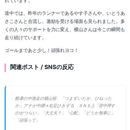
れています。
道中では、昨年のランナーであるやす子さんや、いとうあ
さこさんと合流し、激励を受ける場面も見られました。多
くの人々のサポートを力に変え、横山さんは今この瞬間も
走り続けています。
ゴールまであと少し！頑張れヨコ！
関連ポスト / SNSの反応
酷暑の中激走の横山裕 「つまずいたか、ひねった
か」アナが中継→右足ひきずる ＳＮＳ上「背中押す
のがつらい」「大丈夫？」「心配」「どうか無事に」
「頑張って」