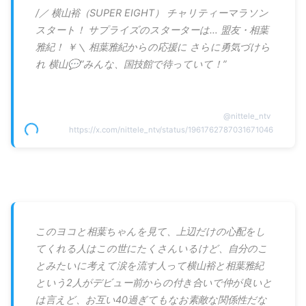
/／ 横山裕（SUPER EIGHT） チャリティーマラソン
スタート！ サプライズのスターターは… 盟友・相葉
雅紀！ ￥＼ 相葉雅紀からの応援に さらに勇気づけら
れ 横山💬”みんな、国技館で待っていて！”
@
nittele_ntv
https://x.com/nittele_ntv/status/1961762787031671046
このヨコと相葉ちゃんを見て、上辺だけの心配をし
てくれる人はこの世にたくさんいるけど、自分のこ
とみたいに考えて涙を流す人って横山裕と相葉雅紀
という2人がデビュー前からの付き合いで仲が良いと
は言えど、お互い40過ぎてもなお素敵な関係性だな