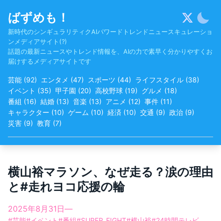
Skip
ばずめも！
to
content
新時代のシンギュラリティクAIパワードトレンドニュースキュレーショ
ンメディアサイト(?)
話題の最新ニュースやトレンド情報を、AIの力で素早く分かりやすくお
届けするメディアサイトです
芸能
(
92
)
エンタメ
(
47
)
スポーツ
(
44
)
ライフスタイル
(
38
)
イベント
(
35
)
甲子園
(
20
)
高校野球
(
19
)
グルメ
(
18
)
番組
(
16
)
結婚
(
13
)
音楽
(
13
)
アニメ
(
12
)
事件
(
11
)
キャラクター
(
10
)
ゲーム
(
10
)
経済
(
10
)
交通
(
9
)
政治
(
9
)
災害
(
9
)
教育
(
7
)
横山裕マラソン、なぜ走る？涙の理由
と#走れヨコ応援の輪
2025年8月31日
—
#
芸能
#
イベント
#
番組
#
SUPER_EIGHT
#
横山裕
#
24時間テレビ