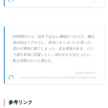
2
24時間テレビ、好きではない番組だったけど、横山
裕の話はリアルだし、本当にカッコいいと思った。
思わず真剣に観てしまった。走る意味がある、とい
う彼を本当に応援したい。涙が止まらなかったし、
私も頑張りたいと思えた。
@
lab_hidamari
https://x.com/lab_hidamari/status/1962057395389321332
参考リンク