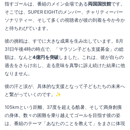
指すゴールは、番組のメイン会場である
両国国技館
です。
そこでは、SUPER EIGHTのメンバー、チャリティーパー
ソナリティー、そして多くの視聴者が彼の到着を今か今か
と待ちわびています。
彼の挑戦は、すでに大きな成果を生み出しています。8月
31日午後4時の時点で、「マラソン子ども支援募金」の総
額は、なんと
4億円を突破
しました。これは、彼が自らの
過去をさらけ出し、走る意味を真摯に訴え続けた結果に他
なりません。
彼の汗と涙が、具体的な支援となって子どもたちの未来へ
と繋がっていくのです。✨
105kmという距離、37度を超える酷暑、そして満身創痍
の身体。数々の困難を乗り越えてゴールを目指す彼の姿
は、番組のテーマ「あなたのことを教えて」をまさに体現