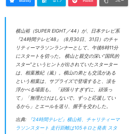
はてブ
コピー
Bluesky
Pocket
横山裕（SUPER EIGHT／44）が、日本テレビ系
『24時間テレビ48』（8月30日、31日）のチャ
リティーマラソンランナーとして、午後8時11分
にスタートを切った。 横山と親交の深い”国民的
スター”というヒントが出されていたスターター
は、相葉雅紀（嵐）。横山の弟とも交流がある
という相葉は、サプライズで登場すると、涙を
浮かべる場面も。 「頑張りすぎずに、頑張っ
て」「無理だけはしないで。ずっと応援してい
るから」とエールを送り、握手を交わした。
出典:
『24時間テレビ』横山裕、チャリティーマ
ラソンスタート 走行距離は105キロと発表 スタ