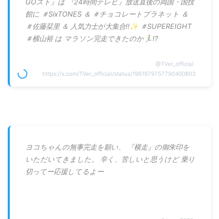
GOスト』は 『24時間テレビ』放送直後の両国・国技
館に ＃SixTONES ＆ ＃チョコレートプラネット ＆
＃佐藤栞里 ＆ 人気力士が大集合!!✨ ＃SUPEREIGHT
＃横山裕 は マラソン完走できたのか🏃‍♂️⁉️
@
TVer_official
https://x.com/TVer_official/status/1961979757790400803
ヨコちゃんの無事完走を願い、 『横走』の御朱印を
いただいてきました。 辛く、苦しいと思うけど 乗り
切ってー応援してるよー